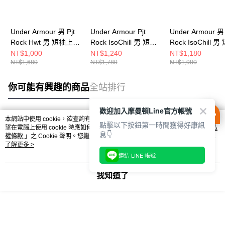
Under Armour 男 Pjt
Under Armour Pjt
Under Armour 男 
Rock Hwt 男 短袖上衣
Rock IsoChill 男 短袖
Rock IsoChill 男
1389950-100
上衣 6007149-001
上衣 1389956-25
NT$1,000
NT$1,240
NT$1,180
NT$1,680
NT$1,780
NT$1,980
你可能有興趣的商品
全站排行
歡迎加入摩曼頓Line官方帳號
本網站中使用 cookie，欲查詢有關本網站使用 cookie 方式之詳情，及若您不希
點擊以下按鈕第一時間獲得好康訊
熱門標籤
望在電腦上使用 cookie 時應如何變更電腦的 cookie 設定，請參閱本網站「
隱私
息👇
權條款
」之 Cookie 聲明。您繼續使用本網站即表示您同意本公司得按本網站使
用條款之 Cookie 聲明使用 cookie。
了解更多 >
連結 LINE 帳號
我知道了