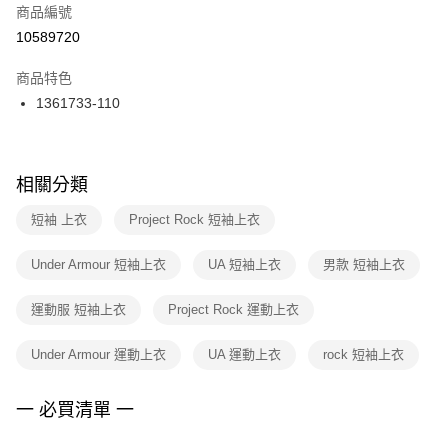
商品編號
宅配
【「AFTEE先享後付」結帳流程】
１．於結帳方式選擇「AFTEE先享後付」後，將跳轉至「AFTEE先享後付」
10589720
每筆NT$100，滿NT$1,500(含以上)免運費
結帳頁面，進行簡訊認證並確認金額後，即可完成結帳。
２．訂單成立數日內，您將收到繳費通知簡訊。
商品特色
付款後門市自取
３．收到繳費通知簡訊後14天內，點擊此簡訊中的連結，可透過四大超商／
1361733-110
每筆NT$100，滿NT$1,500(含以上)免運費
ATM／網路銀行／等多元方式進行付款，方視為交易完成。
※ 請注意：結帳手續完成當下不需立刻繳費，但若您需要取消訂單，請聯絡
購買商品的店家。未經商家同意取消之訂單仍視為有效，需透過AFTEE先享
後付繳納相關費用。
※ 交易是否成功請以「AFTEE先享後付 」之結帳頁面顯示為準，若有關於
相關分類
是否繳費成功／繳費後需取消欲退款等相關疑問，請聯繫「AFTEE先享後付
客戶支援中心」
https://netprotections.freshdesk.com/support/home
短袖 上衣
Project Rock 短袖上衣
【注意事項】
Under Armour 短袖上衣
UA 短袖上衣
男款 短袖上衣
１．透過由恩沛科技股份有限公司提供之「AFTEE先享後付」服務完成之交
易，需依本服務之必要範圍內提供個人資料，並將交易相關給付款項請求債
權轉讓予恩沛科技股份有限公司。
運動服 短袖上衣
Project Rock 運動上衣
２．關於個人資料處理事宜，請瀏覽以下網址：
https://aftee.tw/terms/#terms3
Under Armour 運動上衣
UA 運動上衣
rock 短袖上衣
３．未成年的使用者請事先徵得法定代理人或監護人之同意方可使用
「AFTEE先享後付」，若未經同意申辦者引起之損失，本公司不負相關責
任。
一 必買清單 一
４．使用「AFTEE先享後付」時，將依據個別帳號之用戶狀況，依本公司即
時審查核予不同之上限額度；若仍有額度不足之情形，本公司將視審查結果