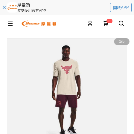
摩曼頓
開啟APP
立刻使用官方APP
0
1
/
5