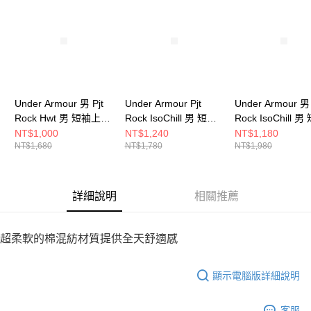
請求用戶進行身份認證。
５．嚴禁一人註冊多個帳號或使用他人資訊註冊。若發現惡意使用之情形，
恩沛科技股份有限公司將有權停止該用戶之使用額度並採取法律行動。
Under Armour 男 Pjt
Under Armour Pjt
Under Armour 男 
Rock Hwt 男 短袖上衣
Rock IsoChill 男 短袖
Rock IsoChill 男
1389950-100
上衣 6007149-001
上衣 1389956-25
NT$1,000
NT$1,240
NT$1,180
NT$1,680
NT$1,780
NT$1,980
詳細說明
相關推薦
超柔軟的棉混紡材質提供全天舒適感
顯示電腦版詳細說明
客服