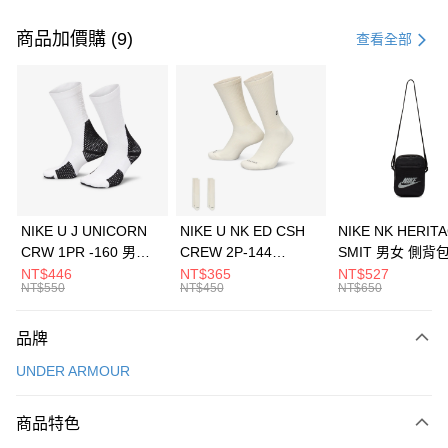
付款方式
信用卡一次付款
商品加價購 (9)
查看全部
信用卡分期付款
3 期 0 利率 每期
NT$426
21家銀行
合作金庫商業銀行
第一商業銀行
LINE Pay
華南商業銀行
彰化商業銀行
Apple Pay
上海商業儲蓄銀行
台北富邦商業銀行
國泰世華商業銀行
兆豐國際商業銀行
悠遊付
臺灣中小企業銀行
台中商業銀行
NIKE U J UNICORN
NIKE U NK ED CSH
NIKE NK HERIT
匯豐（台灣）商業銀行
華泰商業銀行
CRW 1PR -160 男女
CREW 2P-144
SMIT 男女 側背
全盈+PAY
聯邦商業銀行
遠東國際商業銀行
中統襪 FZ3393100
EMBRDY 男女 短統襪
BA5871010
NT$446
NT$365
NT$527
元大商業銀行
永豐商業銀行
NT$550
NT$450
NT$650
AFTEE先享後付
FZ3073133
玉山商業銀行
星展（台灣）商業銀行
相關說明
台新國際商業銀行
中國信託商業銀行
品牌
【關於「AFTEE先享後付」】
台灣樂天信用卡公司
AFTEE先享後付是「在收到商品之後才付款」的支付方式。 讓您購物簡單
運送方式
UNDER ARMOUR
便利好安心！
１．簡單：不需註冊會員、不需綁卡、不需儲值。
7-11取貨(快速到店)
２．便利：只要手機號碼，簡訊認證，即可結帳。
商品特色
每筆NT$100，滿NT$1,500(含以上)免運費
３．安心：先確認商品／服務後，再付款。