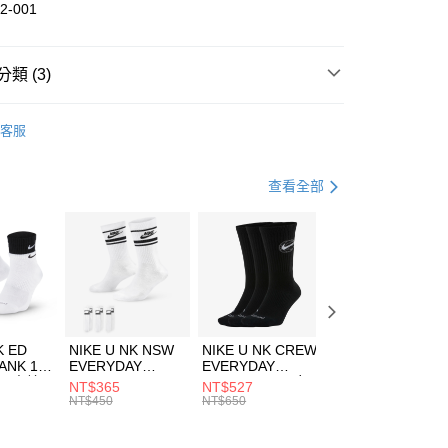
華商業銀行
兆豐國際商業銀行
2-001
小企業銀行
台中商業銀行
台灣）商業銀行
華泰商業銀行
業銀行
遠東國際商業銀行
類 (3)
業銀行
永豐商業銀行
享後付
業銀行
星展（台灣）商業銀行
DER ARMOUR
服飾
客服
際商業銀行
中國信託商業銀行
FTEE先享後付」】
下著
短褲
天信用卡公司
先享後付是「在收到商品之後才付款」的支付方式。 讓您購物簡單
心！
健身重訓
服飾
查看全部
：不需註冊會員、不需綁卡、不需儲值。
：只要手機號碼，簡訊認證，即可結帳。
(快速到店)
：先確認商品／服務後，再付款。
00，滿NT$1,500(含以上)免運費
EE先享後付」結帳流程】
方式選擇「AFTEE先享後付」後，將跳轉至「AFTEE先享後
頁面，進行簡訊認證並確認金額後，即可完成結帳。
00，滿NT$1,500(含以上)免運費
成立數日內，您將收到繳費通知簡訊。
費通知簡訊後14天內，點擊此簡訊中的連結，可透過四大超商
市自取
K ED
NIKE U NK NSW
NIKE U NK CREW
NIKE U NK
網路銀行／等多元方式進行付款，方視為交易完成。
ANK 1P
EVERYDAY
EVERYDAY
EVERYDAY LTW
00，滿NT$1,500(含以上)免運費
：結帳手續完成當下不需立刻繳費，但若您需要取消訂單，請聯
 男 中統
ESSENTIAL CR
BBALL 3PR 男女
ANKLE 3PR 男女
NT$365
NT$527
NT$365
的店家。未經商家同意取消之訂單仍視為有效，需透過AFTEE
8104
男女 短統襪
長統襪
踝襪 SX7677010
NT$450
NT$650
NT$450
繳納相關費用。
DX5089103
DA2123010
否成功請以「AFTEE先享後付 」之結帳頁面顯示為準，若有關於
功／繳費後需取消欲退款等相關疑問，請聯繫「AFTEE先享後