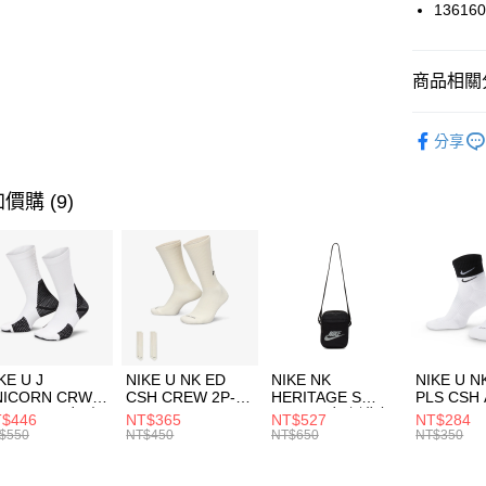
國泰世
136160
悠遊付
臺灣中
匯豐（
全盈+PAY
聯邦商
商品相關分
元大商
AFTEE先
玉山商
品牌
UN
相關說明
分享
台新國
【關於「A
男性商品
台灣樂
AFTEE
便利好安
運動類型
運送方式
價購 (9)
１．簡單
２．便利
7-11取貨
３．安心
每筆NT$1
【「AFT
宅配
１．於結帳
付」結帳
每筆NT$1
２．訂單
３．收到繳
付款後門
KE U J
NIKE U NK ED
NIKE NK
NIKE U N
／ATM／
NICORN CRW
CSH CREW 2P-
HERITAGE S
PLS CSH 
每筆NT$1
※ 請注意
R -160 男女 中
144 EMBRDY 男
SMIT 男女 側背包
144 DBL
$446
NT$365
NT$527
NT$284
絡購買商品
襪 FZ3393100
女 短統襪
BA5871010
襪 DH405
$550
NT$450
NT$650
NT$350
先享後付
FZ3073133
※ 交易是
是否繳費成