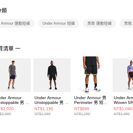
付客戶支
分類
【注意事
１．透過由
r Armour 運動短褲
Under Armour 短褲
男款 運動短褲
男款
交易，需
求債權轉
２．關於
https://aft
３．未成
買清單 一
「AFTE
任。
４．使用「
即時審查
結果請求
５．嚴禁
形，恩沛
動。
der Armour
Under Armour
Under Armour 男
Under Ar
stoppable 男 短
Unstoppable 男 短
Perimeter 男 短褲
Woven 
1370378-410
褲 1374765-001
1383392-002
1376933-
$2,020
NT$1,190
NT$890
NT$1,040
$2,880
NT$2,980
NT$1,280
NT$1,480