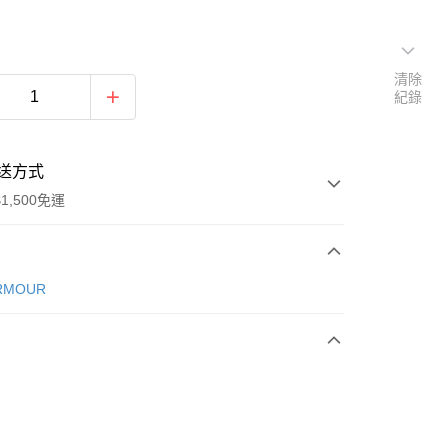
清除
紀錄
送方式
1,500免運
次付款
RMOUR
期付款
0 利率 每期
NT$326
21家銀行
庫商業銀行
第一商業銀行
業銀行
彰化商業銀行
業儲蓄銀行
台北富邦商業銀行