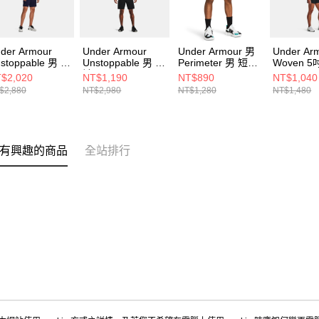
der Armour
Under Armour
Under Armour 男
Under Ar
stoppable 男 短
Unstoppable 男 短
Perimeter 男 短褲
Woven 
1370378-410
褲 1374765-001
1383392-002
1376933-
$2,020
NT$1,190
NT$890
NT$1,040
$2,880
NT$2,980
NT$1,280
NT$1,480
有興趣的商品
全站排行