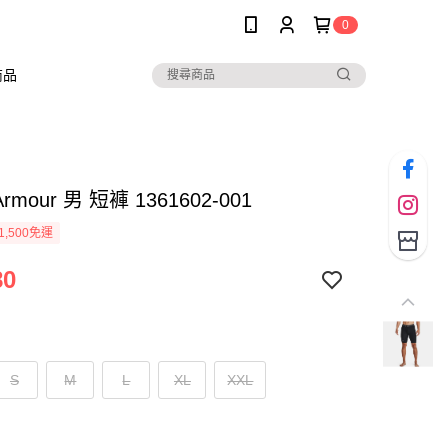
0
商品
Armour 男 短褲 1361602-001
1,500免運
80
S
M
L
XL
XXL