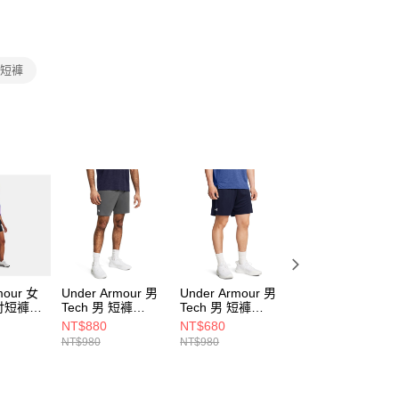
援中心」
https://netprotections.freshdesk.com/support/home
項】
恩沛科技股份有限公司提供之「AFTEE先享後付」服務完成之
 短褲
依本服務之必要範圍內提供個人資料，並將交易相關給付款項請
讓予恩沛科技股份有限公司。
個人資料處理事宜，請瀏覽以下網址：
ee.tw/terms/#terms3
年的使用者請事先徵得法定代理人或監護人之同意方可使用
E先享後付」，若未經同意申辦者引起之損失，本公司不負相關責
AFTEE先享後付」時，將依據個別帳號之用戶狀況，依本公司
核予不同之上限額度；若仍有額度不足之情形，本公司將視審查
用戶進行身份認證。
一人註冊多個帳號或使用他人資訊註冊。若發現惡意使用之情
科技股份有限公司將有權停止該用戶之使用額度並採取法律行
mour 女
Under Armour 男
Under Armour 男
Under Armour 男
5吋短褲
Tech 男 短褲
Tech 男 短褲
Tech 男 短褲
001
1386969-025
1386969-410
1386969-001
NT$880
NT$680
NT$880
NT$980
NT$980
NT$980