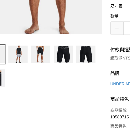
尺寸表
數量
付款與運
超取滿NT$
付款方式
品牌
信用卡一
UNDER A
信用卡分
商品特色
3 期 
商品編號
合作金
LINE Pay
10589715
華南商
Apple Pay
上海商
商品特色