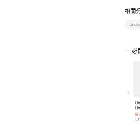
相關
Unde
一 必
Un
Un
褲 
NT
NT