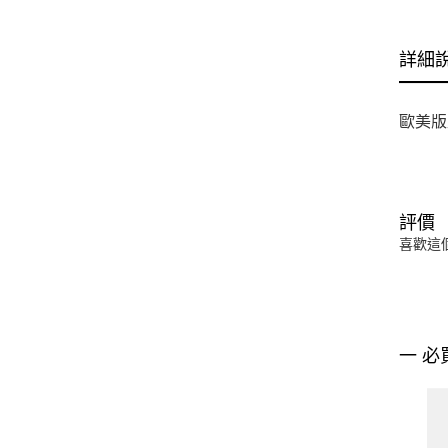
詳細
歐美版
評價
喜歡這
一 必