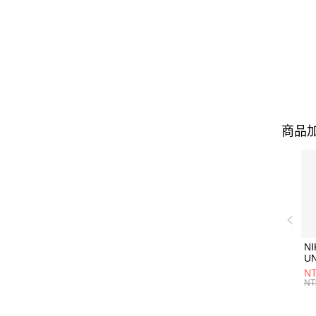
商品加
NI
U
1P
NT
統
NT