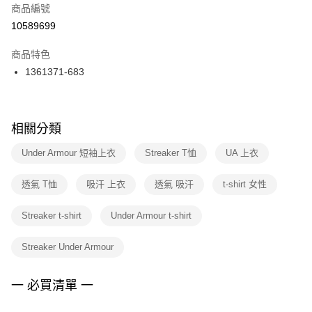
商品編號
宅配
【「AFTEE先享後付」結帳流程】
１．於結帳方式選擇「AFTEE先享後付」後，將跳轉至「AFTEE先享後付」
10589699
每筆NT$100，滿NT$1,500(含以上)免運費
結帳頁面，進行簡訊認證並確認金額後，即可完成結帳。
２．訂單成立數日內，您將收到繳費通知簡訊。
商品特色
付款後門市自取
３．收到繳費通知簡訊後14天內，點擊此簡訊中的連結，可透過四大超商／
1361371-683
每筆NT$100，滿NT$1,500(含以上)免運費
ATM／網路銀行／等多元方式進行付款，方視為交易完成。
※ 請注意：結帳手續完成當下不需立刻繳費，但若您需要取消訂單，請聯絡
購買商品的店家。未經商家同意取消之訂單仍視為有效，需透過AFTEE先享
後付繳納相關費用。
※ 交易是否成功請以「AFTEE先享後付 」之結帳頁面顯示為準，若有關於
相關分類
是否繳費成功／繳費後需取消欲退款等相關疑問，請聯繫「AFTEE先享後付
客戶支援中心」
https://netprotections.freshdesk.com/support/home
Under Armour 短袖上衣
Streaker T恤
UA 上衣
【注意事項】
透氣 T恤
吸汗 上衣
透氣 吸汗
t-shirt 女性
１．透過由恩沛科技股份有限公司提供之「AFTEE先享後付」服務完成之交
易，需依本服務之必要範圍內提供個人資料，並將交易相關給付款項請求債
權轉讓予恩沛科技股份有限公司。
Streaker t-shirt
Under Armour t-shirt
２．關於個人資料處理事宜，請瀏覽以下網址：
https://aftee.tw/terms/#terms3
Streaker Under Armour
３．未成年的使用者請事先徵得法定代理人或監護人之同意方可使用
「AFTEE先享後付」，若未經同意申辦者引起之損失，本公司不負相關責
任。
一 必買清單 一
４．使用「AFTEE先享後付」時，將依據個別帳號之用戶狀況，依本公司即
時審查核予不同之上限額度；若仍有額度不足之情形，本公司將視審查結果