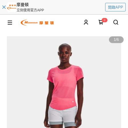
摩曼頓
開啟APP
立刻使用官方APP
0
1
/
6