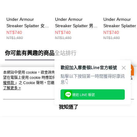
Under Armour
Under Armour
Under Armour
Streaker Splatter 女
Streaker Splatter 男
Streaker Splatte
短T-Shirt 1382435-
短T-Shirt 1382586-
短T-Shirt 138243
NT$740
NT$740
NT$740
NT$1,480
NT$1,480
NT$1,480
682
803
001
你可能有興趣的商品
全站排行
歡迎加入摩曼頓Line官方帳號
本網站中使用 cookie，欲查詢有關本網站使用 cookie 方式之詳情，及若您不希
點擊以下按鈕第一時間獲得好康訊
熱門標籤
望在電腦上使用 cookie 時應如何變更電腦的 cookie 設定，請參閱本網站「
隱私
息👇
權條款
」之 Cookie 聲明。您繼續使用本網站即表示您同意本公司得按本網站使
用條款之 Cookie 聲明使用 cookie。
了解更多 >
連結 LINE 帳號
我知道了