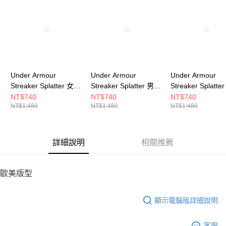
請求用戶進行身份認證。
５．嚴禁一人註冊多個帳號或使用他人資訊註冊。若發現惡意使用之情形，
恩沛科技股份有限公司將有權停止該用戶之使用額度並採取法律行動。
Under Armour
Under Armour
Under Armour
Streaker Splatter 女
Streaker Splatter 男
Streaker Splatte
短T-Shirt 1382435-
短T-Shirt 1382586-
短T-Shirt 138243
NT$740
NT$740
NT$740
NT$1,480
NT$1,480
NT$1,480
682
803
001
詳細說明
相關推薦
歐美版型
顯示電腦版詳細說明
客服