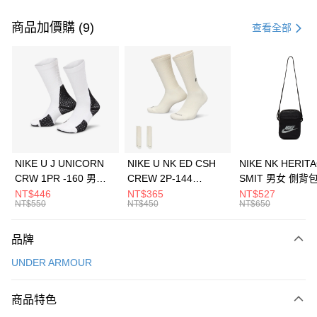
付款方式
信用卡一次付款
商品加價購 (9)
查看全部
信用卡分期付款
3 期 0 利率 每期
NT$426
21家銀行
合作金庫商業銀行
第一商業銀行
LINE Pay
華南商業銀行
彰化商業銀行
Apple Pay
上海商業儲蓄銀行
台北富邦商業銀行
國泰世華商業銀行
兆豐國際商業銀行
悠遊付
臺灣中小企業銀行
台中商業銀行
NIKE U J UNICORN
NIKE U NK ED CSH
NIKE NK HERIT
匯豐（台灣）商業銀行
華泰商業銀行
CRW 1PR -160 男女
CREW 2P-144
SMIT 男女 側背
全盈+PAY
聯邦商業銀行
遠東國際商業銀行
中統襪 FZ3393100
EMBRDY 男女 短統襪
BA5871010
NT$446
NT$365
NT$527
元大商業銀行
永豐商業銀行
NT$550
NT$450
NT$650
AFTEE先享後付
FZ3073133
玉山商業銀行
星展（台灣）商業銀行
相關說明
台新國際商業銀行
中國信託商業銀行
品牌
【關於「AFTEE先享後付」】
台灣樂天信用卡公司
AFTEE先享後付是「在收到商品之後才付款」的支付方式。 讓您購物簡單
運送方式
UNDER ARMOUR
便利好安心！
１．簡單：不需註冊會員、不需綁卡、不需儲值。
7-11取貨(快速到店)
２．便利：只要手機號碼，簡訊認證，即可結帳。
商品特色
每筆NT$100，滿NT$1,500(含以上)免運費
３．安心：先確認商品／服務後，再付款。