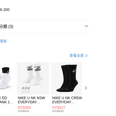
業儲蓄銀行
台北富邦商業銀行
華商業銀行
兆豐國際商業銀行
6-200
小企業銀行
台中商業銀行
台灣）商業銀行
華泰商業銀行
業銀行
遠東國際商業銀行
類 (3)
業銀行
永豐商業銀行
享後付
業銀行
星展（台灣）商業銀行
DER ARMOUR
服飾
客服
際商業銀行
中國信託商業銀行
FTEE先享後付」】
下著
短褲
天信用卡公司
先享後付是「在收到商品之後才付款」的支付方式。 讓您購物簡單
心！
健身重訓
服飾
查看全部
：不需註冊會員、不需綁卡、不需儲值。
：只要手機號碼，簡訊認證，即可結帳。
(快速到店)
：先確認商品／服務後，再付款。
00，滿NT$1,500(含以上)免運費
EE先享後付」結帳流程】
方式選擇「AFTEE先享後付」後，將跳轉至「AFTEE先享後
頁面，進行簡訊認證並確認金額後，即可完成結帳。
00，滿NT$1,500(含以上)免運費
成立數日內，您將收到繳費通知簡訊。
費通知簡訊後14天內，點擊此簡訊中的連結，可透過四大超商
市自取
K ED
NIKE U NK NSW
NIKE U NK CREW
NIKE U NK
網路銀行／等多元方式進行付款，方視為交易完成。
ANK 1P
EVERYDAY
EVERYDAY
EVERYDAY LTW
00，滿NT$1,500(含以上)免運費
：結帳手續完成當下不需立刻繳費，但若您需要取消訂單，請聯
 男 中統
ESSENTIAL CR
BBALL 3PR 男女
ANKLE 3PR 男女
NT$365
NT$527
NT$365
的店家。未經商家同意取消之訂單仍視為有效，需透過AFTEE
8104
男女 短統襪
長統襪
踝襪 SX7677010
NT$450
NT$650
NT$450
繳納相關費用。
DX5089103
DA2123010