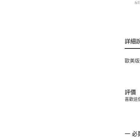
NT
詳細
歐美版
評價
喜歡這
一 必