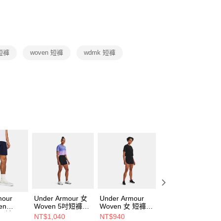
否成功請以「AFTEE先享後付 」之結帳頁面顯示為準，若有關於
功／繳費後需取消欲退款等相關疑問，請聯繫「AFTEE先享後
援中心」
https://netprotections.freshdesk.com/support/home
項】
恩沛科技股份有限公司提供之「AFTEE先享後付」服務完成之
 短褲
woven 短褲
wdmk 短褲
依本服務之必要範圍內提供個人資料，並將交易相關給付款項請
讓予恩沛科技股份有限公司。
個人資料處理事宜，請瀏覽以下網址：
ee.tw/terms/#terms3
年的使用者請事先徵得法定代理人或監護人之同意方可使用
E先享後付」，若未經同意申辦者引起之損失，本公司不負相關責
AFTEE先享後付」時，將依據個別帳號之用戶狀況，依本公司
核予不同之上限額度；若仍有額度不足之情形，本公司將視審查
用戶進行身份認證。
一人註冊多個帳號或使用他人資訊註冊。若發現惡意使用之情
科技股份有限公司將有權停止該用戶之使用額度並採取法律行
mour
Under Armour 女
Under Armour
Under Armour
en
Woven 5吋短褲
Woven 女 短褲
Woven 女 短褲
 短褲
1376933-001
1377555-001
1376935-001
NT$1,040
NT$940
NT$960