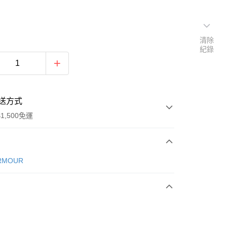
清除
紀錄
送方式
1,500免運
次付款
RMOUR
期付款
0 利率 每期
NT$393
21家銀行
庫商業銀行
第一商業銀行
業銀行
彰化商業銀行