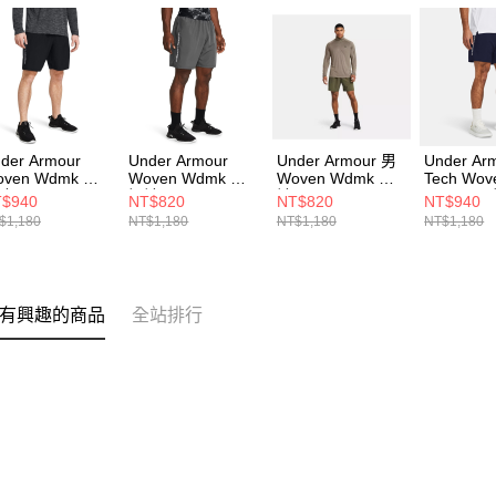
der Armour
Under Armour
Under Armour 男
Under Ar
oven Wdmk 男
Woven Wdmk 男
Woven Wdmk 短
Tech Wov
 1383356-001
短褲 1383356-025
褲 1383356-390
Wdmk 男
$940
NT$820
NT$820
NT$940
1383356-
$1,180
NT$1,180
NT$1,180
NT$1,180
有興趣的商品
全站排行