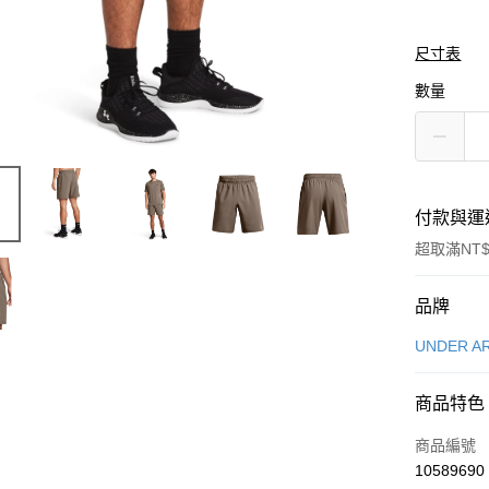
尺寸表
數量
付款與運
超取滿NT$
付款方式
品牌
信用卡一
UNDER A
信用卡分
商品特色
3 期 
商品編號
合作金
LINE Pay
10589690
華南商