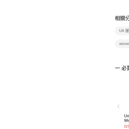
相關
UA 
wove
一 必
Un
W
短褲
NT