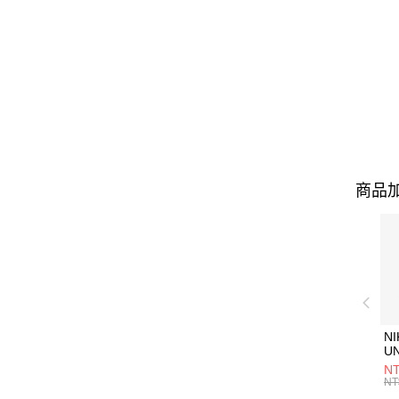
商品加
NI
U
1P
NT
統
NT