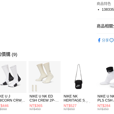
Apple Pay
上海商
商品特色
國泰世
138335
悠遊付
臺灣中
匯豐（
全盈+PAY
聯邦商
商品相關分
元大商
AFTEE先
玉山商
品牌
UN
相關說明
分享
台新國
【關於「A
男性商品
台灣樂
AFTEE
便利好安
運動類型
運送方式
價購 (9)
１．簡單
２．便利
7-11取貨
３．安心
每筆NT$1
【「AFT
宅配
１．於結帳
付」結帳
每筆NT$1
２．訂單
３．收到繳
付款後門
KE U J
NIKE U NK ED
NIKE NK
NIKE U N
／ATM／
NICORN CRW
CSH CREW 2P-
HERITAGE S
PLS CSH 
每筆NT$1
※ 請注意
R -160 男女 中
144 EMBRDY 男
SMIT 男女 側背包
144 DBL
$446
NT$365
NT$527
NT$284
絡購買商品
襪 FZ3393100
女 短統襪
BA5871010
襪 DH405
$550
NT$450
NT$650
NT$350
先享後付
FZ3073133