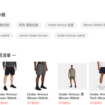
※ 交易是
是否繳費成
付客戶支
分類
【注意事
１．透過由
運動短褲
男款 運動短褲
Under Armour 短褲
Woven Wdmk
交易，需
求債權轉
２．關於
n wdmk
woven Under Armour
Under Armour wdmk
https://aft
３．未成
「AFTE
任。
買清單 一
４．使用「
即時審查
結果請求
５．嚴禁
形，恩沛
動。
der Armour
Under Armour
Under Armour 男
Under Ar
oven Wdmk 男
Woven Wdmk 男
Woven Wdmk 短
Tech Wov
 1383356-001
短褲 1383356-025
褲 1383356-390
Wdmk 男
$940
NT$820
NT$820
NT$940