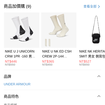
信用卡一次付款
商品加價購 (9)
查看全部
信用卡分期付款
3 期 0 利率 每期
NT$193
21家銀行
合作金庫商業銀行
第一商業銀行
LINE Pay
華南商業銀行
彰化商業銀行
Apple Pay
上海商業儲蓄銀行
台北富邦商業銀行
國泰世華商業銀行
兆豐國際商業銀行
悠遊付
臺灣中小企業銀行
台中商業銀行
NIKE U J UNICORN
NIKE U NK ED CSH
NIKE NK HERIT
匯豐（台灣）商業銀行
華泰商業銀行
CRW 1PR -160 男女
CREW 2P-144
SMIT 男女 側背
全盈+PAY
聯邦商業銀行
遠東國際商業銀行
中統襪 FZ3393100
EMBRDY 男女 短統襪
BA5871010
NT$446
NT$365
NT$527
元大商業銀行
永豐商業銀行
NT$550
NT$450
NT$650
AFTEE先享後付
FZ3073133
玉山商業銀行
星展（台灣）商業銀行
相關說明
台新國際商業銀行
中國信託商業銀行
品牌
【關於「AFTEE先享後付」】
台灣樂天信用卡公司
AFTEE先享後付是「在收到商品之後才付款」的支付方式。 讓您購物簡單
運送方式
UNDER ARMOUR
便利好安心！
１．簡單：不需註冊會員、不需綁卡、不需儲值。
7-11取貨(快速到店)
２．便利：只要手機號碼，簡訊認證，即可結帳。
商品特色
每筆NT$100，滿NT$1,500(含以上)免運費
３．安心：先確認商品／服務後，再付款。
商品編號