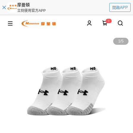
摩曼頓
開啟APP
立刻使用官方APP
0
1
/
5