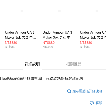
５．嚴禁一人註冊多個帳號或使用他人資訊註冊。若發現惡意使用之情形，
恩沛科技股份有限公司將有權停止該用戶之使用額度並採取法律行動。
Under Armour UA 3-
Under Armour UA 3-
Under Armour UA
Maker 3pk 男女 中長
Maker 3pk 男女 中長
Maker 3pk 男女
襪 1382025-600
襪 1382025-100
襪 1382025-002
NT$880
NT$880
NT$880
NT$980
NT$980
NT$980
詳細說明
相關推薦
HeatGear®面料透氣排潮，有助於您保持輕鬆乾爽
顯示電腦版詳細說明
客服