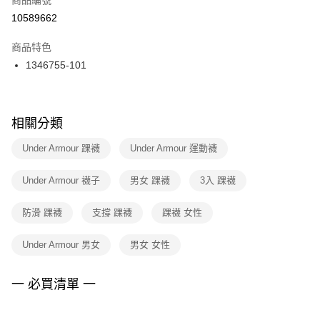
宅配
【「AFTEE先享後付」結帳流程】
１．於結帳方式選擇「AFTEE先享後付」後，將跳轉至「AFTEE先享後付」
10589662
每筆NT$100，滿NT$1,500(含以上)免運費
結帳頁面，進行簡訊認證並確認金額後，即可完成結帳。
２．訂單成立數日內，您將收到繳費通知簡訊。
商品特色
付款後門市自取
３．收到繳費通知簡訊後14天內，點擊此簡訊中的連結，可透過四大超商／
1346755-101
每筆NT$100，滿NT$1,500(含以上)免運費
ATM／網路銀行／等多元方式進行付款，方視為交易完成。
※ 請注意：結帳手續完成當下不需立刻繳費，但若您需要取消訂單，請聯絡
購買商品的店家。未經商家同意取消之訂單仍視為有效，需透過AFTEE先享
後付繳納相關費用。
※ 交易是否成功請以「AFTEE先享後付 」之結帳頁面顯示為準，若有關於
相關分類
是否繳費成功／繳費後需取消欲退款等相關疑問，請聯繫「AFTEE先享後付
客戶支援中心」
https://netprotections.freshdesk.com/support/home
Under Armour 踝襪
Under Armour 運動襪
【注意事項】
Under Armour 襪子
男女 踝襪
3入 踝襪
１．透過由恩沛科技股份有限公司提供之「AFTEE先享後付」服務完成之交
易，需依本服務之必要範圍內提供個人資料，並將交易相關給付款項請求債
權轉讓予恩沛科技股份有限公司。
防滑 踝襪
支撐 踝襪
踝襪 女性
２．關於個人資料處理事宜，請瀏覽以下網址：
https://aftee.tw/terms/#terms3
Under Armour 男女
男女 女性
３．未成年的使用者請事先徵得法定代理人或監護人之同意方可使用
「AFTEE先享後付」，若未經同意申辦者引起之損失，本公司不負相關責
任。
一 必買清單 一
４．使用「AFTEE先享後付」時，將依據個別帳號之用戶狀況，依本公司即
時審查核予不同之上限額度；若仍有額度不足之情形，本公司將視審查結果
請求用戶進行身份認證。