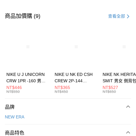
付款方式
信用卡一次付款
商品加價購 (9)
查看全部
信用卡分期付款
3 期 0 利率 每期
NT$493
21家銀行
合作金庫商業銀行
第一商業銀行
LINE Pay
華南商業銀行
彰化商業銀行
Apple Pay
上海商業儲蓄銀行
台北富邦商業銀行
國泰世華商業銀行
兆豐國際商業銀行
悠遊付
臺灣中小企業銀行
台中商業銀行
NIKE U J UNICORN
NIKE U NK ED CSH
NIKE NK HERIT
匯豐（台灣）商業銀行
華泰商業銀行
CRW 1PR -160 男女
CREW 2P-144
SMIT 男女 側背
全盈+PAY
聯邦商業銀行
遠東國際商業銀行
中統襪 FZ3393100
EMBRDY 男女 短統襪
BA5871010
NT$446
NT$365
NT$527
元大商業銀行
永豐商業銀行
NT$550
NT$450
NT$650
AFTEE先享後付
FZ3073133
玉山商業銀行
星展（台灣）商業銀行
相關說明
台新國際商業銀行
中國信託商業銀行
品牌
【關於「AFTEE先享後付」】
台灣樂天信用卡公司
AFTEE先享後付是「在收到商品之後才付款」的支付方式。 讓您購物簡單
運送方式
NEW ERA
便利好安心！
１．簡單：不需註冊會員、不需綁卡、不需儲值。
7-11取貨(快速到店)
２．便利：只要手機號碼，簡訊認證，即可結帳。
商品特色
每筆NT$100，滿NT$1,500(含以上)免運費
３．安心：先確認商品／服務後，再付款。