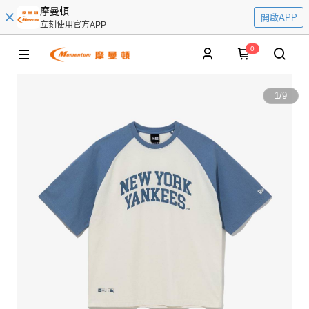
摩曼頓
開啟APP
立刻使用官方APP
0
1
/
9