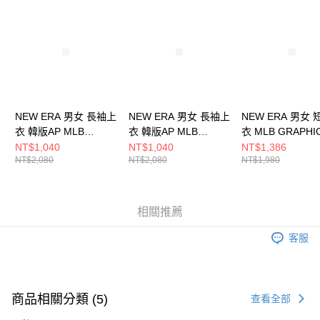
請求用戶進行身份認證。
５．嚴禁一人註冊多個帳號或使用他人資訊註冊。若發現惡意使用之情形，
恩沛科技股份有限公司將有權停止該用戶之使用額度並採取法律行動。
NEW ERA 男女 長袖上
NEW ERA 男女 長袖上
NEW ERA 男女
衣 韓版AP MLB
衣 韓版AP MLB
衣 MLB GRAPHI
COLOR BLOCK TL43
COLOR BLOCK TL43
CAPSULE 紐約
NT$1,040
NT$1,040
NT$1,386
NT$2,080
NT$2,080
NT$1,980
紐約洋基
紐約洋基
NE14500123
NE14397973
NE14397972
相關推薦
客服
商品相關分類 (5)
查看全部