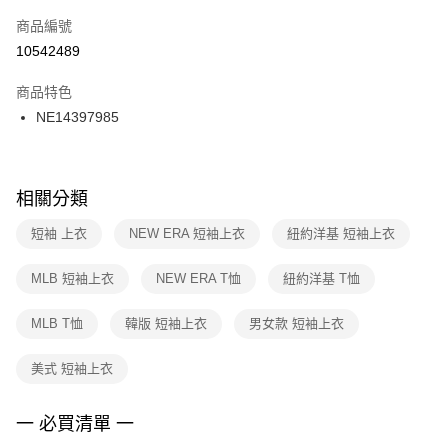
商品編號
宅配
【「AFTEE先享後付」結帳流程】
１．於結帳方式選擇「AFTEE先享後付」後，將跳轉至「AFTEE先享後付」
10542489
每筆NT$100，滿NT$1,500(含以上)免運費
結帳頁面，進行簡訊認證並確認金額後，即可完成結帳。
２．訂單成立數日內，您將收到繳費通知簡訊。
商品特色
付款後門市自取
３．收到繳費通知簡訊後14天內，點擊此簡訊中的連結，可透過四大超商／
NE14397985
每筆NT$100，滿NT$1,500(含以上)免運費
ATM／網路銀行／等多元方式進行付款，方視為交易完成。
※ 請注意：結帳手續完成當下不需立刻繳費，但若您需要取消訂單，請聯絡
購買商品的店家。未經商家同意取消之訂單仍視為有效，需透過AFTEE先享
後付繳納相關費用。
※ 交易是否成功請以「AFTEE先享後付 」之結帳頁面顯示為準，若有關於
相關分類
是否繳費成功／繳費後需取消欲退款等相關疑問，請聯繫「AFTEE先享後付
客戶支援中心」
https://netprotections.freshdesk.com/support/home
短袖 上衣
NEW ERA 短袖上衣
紐約洋基 短袖上衣
【注意事項】
MLB 短袖上衣
NEW ERA T恤
紐約洋基 T恤
１．透過由恩沛科技股份有限公司提供之「AFTEE先享後付」服務完成之交
易，需依本服務之必要範圍內提供個人資料，並將交易相關給付款項請求債
權轉讓予恩沛科技股份有限公司。
MLB T恤
韓版 短袖上衣
男女款 短袖上衣
２．關於個人資料處理事宜，請瀏覽以下網址：
https://aftee.tw/terms/#terms3
美式 短袖上衣
３．未成年的使用者請事先徵得法定代理人或監護人之同意方可使用
「AFTEE先享後付」，若未經同意申辦者引起之損失，本公司不負相關責
任。
一 必買清單 一
４．使用「AFTEE先享後付」時，將依據個別帳號之用戶狀況，依本公司即
時審查核予不同之上限額度；若仍有額度不足之情形，本公司將視審查結果