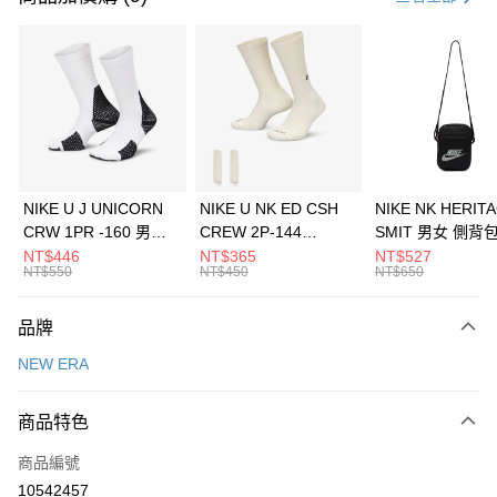
信用卡分期付款
3 期 0 利率 每期
NT$560
21家銀行
合作金庫商業銀行
第一商業銀行
LINE Pay
華南商業銀行
彰化商業銀行
Apple Pay
上海商業儲蓄銀行
台北富邦商業銀行
國泰世華商業銀行
兆豐國際商業銀行
悠遊付
臺灣中小企業銀行
台中商業銀行
NIKE U J UNICORN
NIKE U NK ED CSH
NIKE NK HERIT
匯豐（台灣）商業銀行
華泰商業銀行
CRW 1PR -160 男女
CREW 2P-144
SMIT 男女 側背
全盈+PAY
聯邦商業銀行
遠東國際商業銀行
中統襪 FZ3393100
EMBRDY 男女 短統襪
BA5871010
NT$446
NT$365
NT$527
元大商業銀行
永豐商業銀行
NT$550
NT$450
NT$650
AFTEE先享後付
FZ3073133
玉山商業銀行
星展（台灣）商業銀行
相關說明
台新國際商業銀行
中國信託商業銀行
品牌
【關於「AFTEE先享後付」】
台灣樂天信用卡公司
AFTEE先享後付是「在收到商品之後才付款」的支付方式。 讓您購物簡單
運送方式
NEW ERA
便利好安心！
１．簡單：不需註冊會員、不需綁卡、不需儲值。
7-11取貨(快速到店)
２．便利：只要手機號碼，簡訊認證，即可結帳。
商品特色
每筆NT$100，滿NT$1,500(含以上)免運費
３．安心：先確認商品／服務後，再付款。
商品編號
宅配
【「AFTEE先享後付」結帳流程】
１．於結帳方式選擇「AFTEE先享後付」後，將跳轉至「AFTEE先享後付」
10542457
每筆NT$100，滿NT$1,500(含以上)免運費