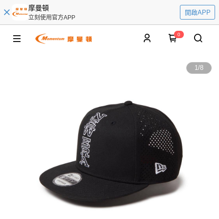
摩曼頓
開啟APP
立刻使用官方APP
0
1
/
8