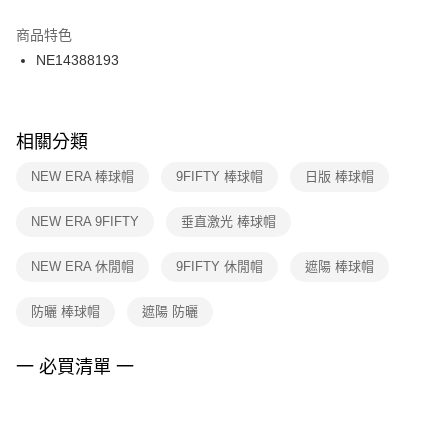
結帳頁面，進行簡訊認證並確認金額後，即可完成結帳。
２．訂單成立數日內，您將收到繳費通知簡訊。
商品特色
付款後門市自取
３．收到繳費通知簡訊後14天內，點擊此簡訊中的連結，可透過四大超商／
NE14388193
每筆NT$100，滿NT$1,500(含以上)免運費
ATM／網路銀行／等多元方式進行付款，方視為交易完成。
※ 請注意：結帳手續完成當下不需立刻繳費，但若您需要取消訂單，請聯絡
購買商品的店家。未經商家同意取消之訂單仍視為有效，需透過AFTEE先享
後付繳納相關費用。
※ 交易是否成功請以「AFTEE先享後付 」之結帳頁面顯示為準，若有關於
相關分類
是否繳費成功／繳費後需取消欲退款等相關疑問，請聯繫「AFTEE先享後付
客戶支援中心」
https://netprotections.freshdesk.com/support/home
NEW ERA 棒球帽
9FIFTY 棒球帽
日版 棒球帽
【注意事項】
NEW ERA 9FIFTY
垂直激光 棒球帽
１．透過由恩沛科技股份有限公司提供之「AFTEE先享後付」服務完成之交
易，需依本服務之必要範圍內提供個人資料，並將交易相關給付款項請求債
權轉讓予恩沛科技股份有限公司。
NEW ERA 休閒帽
9FIFTY 休閒帽
遮陽 棒球帽
２．關於個人資料處理事宜，請瀏覽以下網址：
https://aftee.tw/terms/#terms3
防曬 棒球帽
遮陽 防曬
３．未成年的使用者請事先徵得法定代理人或監護人之同意方可使用
「AFTEE先享後付」，若未經同意申辦者引起之損失，本公司不負相關責
任。
一 必買清單 一
４．使用「AFTEE先享後付」時，將依據個別帳號之用戶狀況，依本公司即
時審查核予不同之上限額度；若仍有額度不足之情形，本公司將視審查結果
請求用戶進行身份認證。
５．嚴禁一人註冊多個帳號或使用他人資訊註冊。若發現惡意使用之情形，
恩沛科技股份有限公司將有權停止該用戶之使用額度並採取法律行動。