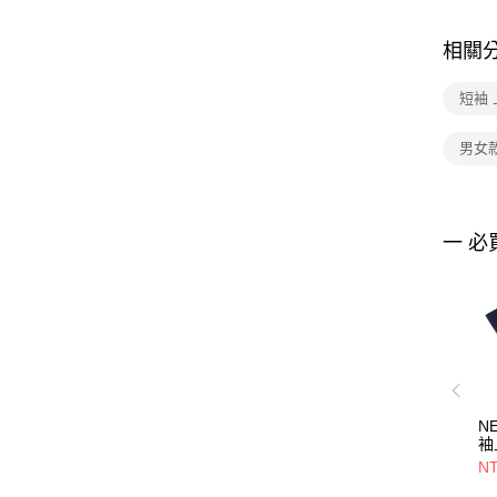
相關
短袖 
男女
一 必
N
袖
E
NT
洋