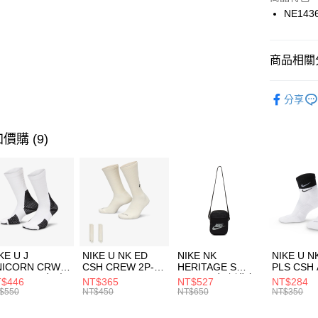
國泰世
NE143
悠遊付
臺灣中
匯豐（
全盈+PAY
聯邦商
商品相關分
元大商
AFTEE先
玉山商
品牌
NE
相關說明
分享
台新國
【關於「A
男性商品
台灣樂
AFTEE
便利好安
兒童/青少
運送方式
價購 (9)
１．簡單
２．便利
運動類型
7-11取貨
３．安心
每筆NT$1
促銷活動
【「AFT
宅配
１．於結帳
付」結帳
每筆NT$1
２．訂單
３．收到繳
付款後門
KE U J
NIKE U NK ED
NIKE NK
NIKE U N
／ATM／
NICORN CRW
CSH CREW 2P-
HERITAGE S
PLS CSH 
每筆NT$1
※ 請注意
R -160 男女 中
144 EMBRDY 男
SMIT 男女 側背包
144 DBL
$446
NT$365
NT$527
NT$284
絡購買商品
襪 FZ3393100
女 短統襪
BA5871010
襪 DH405
$550
NT$450
NT$650
NT$350
先享後付
FZ3073133
※ 交易是