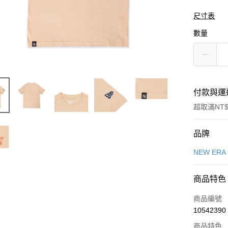
尺寸表
數量
付款與運
超取滿NT$
付款方式
品牌
信用卡一
NEW ERA
信用卡分
商品特色
3 期 
商品編號
合作金
LINE Pay
10542390
華南商
Apple Pay
上海商
商品特色