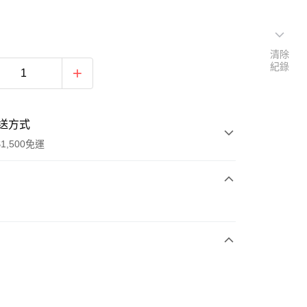
清除
紀錄
送方式
1,500免運
次付款
期付款
0 利率 每期
NT$393
21家銀行
庫商業銀行
第一商業銀行
業銀行
彰化商業銀行
業儲蓄銀行
台北富邦商業銀行