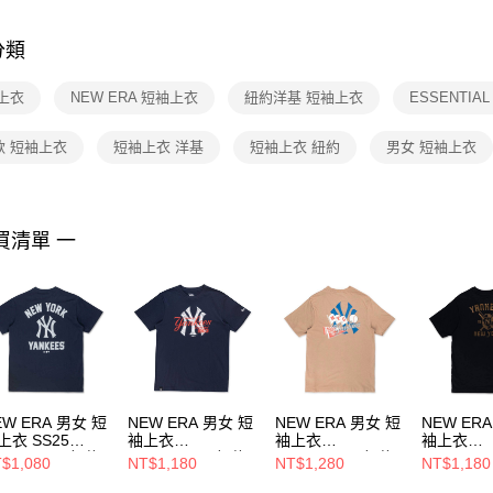
是否繳費成
付客戶支
分類
【注意事
１．透過由
上衣
NEW ERA 短袖上衣
紐約洋基 短袖上衣
ESSENTIA
交易，需
求債權轉
２．關於
款 短袖上衣
短袖上衣 洋基
短袖上衣 紐約
男女 短袖上衣
https://aft
３．未成
「AFTE
任。
買清單 一
４．使用「
即時審查
結果請求
５．嚴禁
形，恩沛
動。
EW ERA 男女 短
NEW ERA 男女 短
NEW ERA 男女 短
NEW ER
上衣 SS25
袖上衣
袖上衣
袖上衣
SSENTIAL 紐約
ESSENTIAL 紐約
ESSENTIAL 紐約
ESSENTI
$1,080
NT$1,180
NT$1,280
NT$1,180
基 NE14499032
洋基 NE14364816
洋基 NE14364817
洋基 NE14