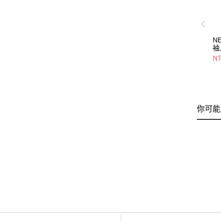
N
袖
E
NT
洋
你可能