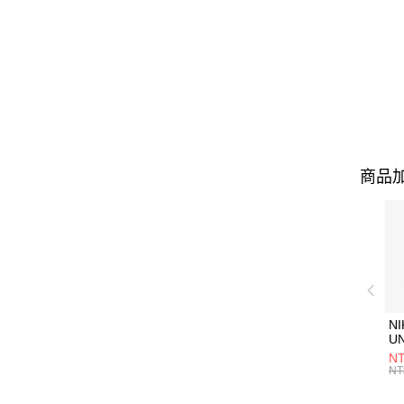
商品加
NI
U
1P
NT
統
NT