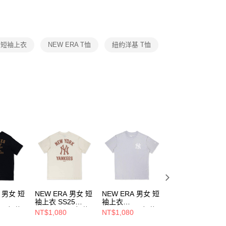
功／繳費後需取消欲退款等相關疑問，請聯繫「AFTEE先享後
援中心」
https://netprotections.freshdesk.com/support/home
項】
恩沛科技股份有限公司提供之「AFTEE先享後付」服務完成之
L 短袖上衣
NEW ERA T恤
紐約洋基 T恤
依本服務之必要範圍內提供個人資料，並將交易相關給付款項請
讓予恩沛科技股份有限公司。
個人資料處理事宜，請瀏覽以下網址：
ee.tw/terms/#terms3
年的使用者請事先徵得法定代理人或監護人之同意方可使用
E先享後付」，若未經同意申辦者引起之損失，本公司不負相關責
AFTEE先享後付」時，將依據個別帳號之用戶狀況，依本公司
核予不同之上限額度；若仍有額度不足之情形，本公司將視審查
用戶進行身份認證。
一人註冊多個帳號或使用他人資訊註冊。若發現惡意使用之情
科技股份有限公司將有權停止該用戶之使用額度並採取法律行
A 男女 短
NEW ERA 男女 短
NEW ERA 男女 短
NEW ERA 男女 
袖上衣 SS25
袖上衣
袖上衣 SS25
AL 紐約
ESSENTIAL 紐約
ESSENTIAL 紐約
ESSENTIAL 紐約
NT$1,080
NT$1,080
NT$1,080
364819
洋基 NE14499033
洋基 NE14364818
洋基 NE1449903