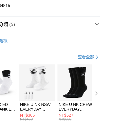
華商業銀行
兆豐國際商業銀行
64815
小企業銀行
台中商業銀行
台灣）商業銀行
華泰商業銀行
業銀行
遠東國際商業銀行
類 (5)
業銀行
永豐商業銀行
享後付
業銀行
星展（台灣）商業銀行
W ERA
客服
際商業銀行
中國信託商業銀行
FTEE先享後付」】
上衣
短袖上衣
天信用卡公司
先享後付是「在收到商品之後才付款」的支付方式。 讓您購物簡單
心！
年
上衣
短袖上衣
查看全部
：不需註冊會員、不需綁卡、不需儲值。
：只要手機號碼，簡訊認證，即可結帳。
休閒戶外
服飾
(快速到店)
：先確認商品／服務後，再付款。
00，滿NT$1,500(含以上)免運費
清爽穿搭｜短袖上衣4折起
EE先享後付」結帳流程】
方式選擇「AFTEE先享後付」後，將跳轉至「AFTEE先享後
頁面，進行簡訊認證並確認金額後，即可完成結帳。
00，滿NT$1,500(含以上)免運費
成立數日內，您將收到繳費通知簡訊。
費通知簡訊後14天內，點擊此簡訊中的連結，可透過四大超商
市自取
K ED
NIKE U NK NSW
NIKE U NK CREW
NIKE U NK
網路銀行／等多元方式進行付款，方視為交易完成。
ANK 1P
EVERYDAY
EVERYDAY
EVERYDAY LTW
00，滿NT$1,500(含以上)免運費
：結帳手續完成當下不需立刻繳費，但若您需要取消訂單，請聯
 男 中統
ESSENTIAL CR
BBALL 3PR 男女
ANKLE 3PR 男女
NT$365
NT$527
NT$365
的店家。未經商家同意取消之訂單仍視為有效，需透過AFTEE
8104
男女 短統襪
長統襪
踝襪 SX7677010
NT$450
NT$650
NT$450
繳納相關費用。
DX5089103
DA2123010
否成功請以「AFTEE先享後付 」之結帳頁面顯示為準，若有關於