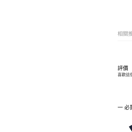
相關
評價
喜歡這
一 必