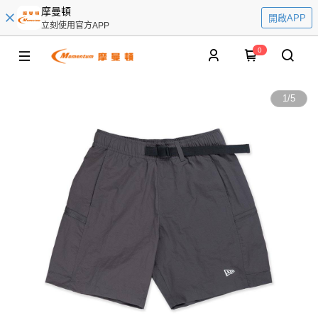
摩曼頓
開啟APP
立刻使用官方APP
0
1
/
5