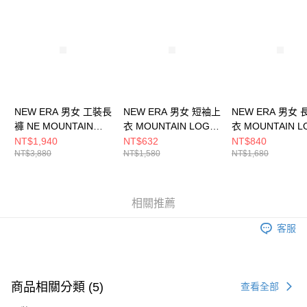
請求用戶進行身份認證。
５．嚴禁一人註冊多個帳號或使用他人資訊註冊。若發現惡意使用之情形，
恩沛科技股份有限公司將有權停止該用戶之使用額度並採取法律行動。
NEW ERA 男女 工裝長
NEW ERA 男女 短袖上
NEW ERA 男女
褲 NE MOUNTAIN
衣 MOUNTAIN LOGO
衣 MOUNTAIN L
LOGO NEW ERA
NEW ERA
NEW ERA
NT$1,940
NT$632
NT$840
NT$3,880
NT$1,580
NT$1,680
NE14148935
NE13957269
NE13957295
相關推薦
客服
商品相關分類 (5)
查看全部