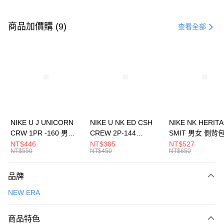
付款方式
信用卡一次付款
商品加價購 (9)
查看全部
信用卡分期付款
3 期 0 利率 每期
NT$860
21家銀行
合作金庫商業銀行
第一商業銀行
LINE Pay
華南商業銀行
彰化商業銀行
Apple Pay
上海商業儲蓄銀行
台北富邦商業銀行
國泰世華商業銀行
兆豐國際商業銀行
悠遊付
臺灣中小企業銀行
台中商業銀行
NIKE U J UNICORN
NIKE U NK ED CSH
NIKE NK HERIT
匯豐（台灣）商業銀行
華泰商業銀行
CRW 1PR -160 男女
CREW 2P-144
SMIT 男女 側背
全盈+PAY
聯邦商業銀行
遠東國際商業銀行
中統襪 FZ3393100
EMBRDY 男女 短統襪
BA5871010
NT$446
NT$365
NT$527
元大商業銀行
永豐商業銀行
NT$550
NT$450
NT$650
AFTEE先享後付
FZ3073133
玉山商業銀行
星展（台灣）商業銀行
相關說明
台新國際商業銀行
中國信託商業銀行
品牌
【關於「AFTEE先享後付」】
台灣樂天信用卡公司
AFTEE先享後付是「在收到商品之後才付款」的支付方式。 讓您購物簡單
運送方式
NEW ERA
便利好安心！
１．簡單：不需註冊會員、不需綁卡、不需儲值。
7-11取貨(快速到店)
２．便利：只要手機號碼，簡訊認證，即可結帳。
商品特色
每筆NT$100，滿NT$1,500(含以上)免運費
３．安心：先確認商品／服務後，再付款。