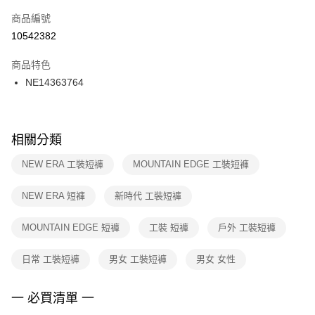
商品編號
宅配
【「AFTEE先享後付」結帳流程】
１．於結帳方式選擇「AFTEE先享後付」後，將跳轉至「AFTEE先享後付」
10542382
每筆NT$100，滿NT$1,500(含以上)免運費
結帳頁面，進行簡訊認證並確認金額後，即可完成結帳。
２．訂單成立數日內，您將收到繳費通知簡訊。
商品特色
付款後門市自取
３．收到繳費通知簡訊後14天內，點擊此簡訊中的連結，可透過四大超商／
NE14363764
每筆NT$100，滿NT$1,500(含以上)免運費
ATM／網路銀行／等多元方式進行付款，方視為交易完成。
※ 請注意：結帳手續完成當下不需立刻繳費，但若您需要取消訂單，請聯絡
購買商品的店家。未經商家同意取消之訂單仍視為有效，需透過AFTEE先享
後付繳納相關費用。
※ 交易是否成功請以「AFTEE先享後付 」之結帳頁面顯示為準，若有關於
相關分類
是否繳費成功／繳費後需取消欲退款等相關疑問，請聯繫「AFTEE先享後付
客戶支援中心」
https://netprotections.freshdesk.com/support/home
NEW ERA 工裝短褲
MOUNTAIN EDGE 工裝短褲
【注意事項】
NEW ERA 短褲
新時代 工裝短褲
１．透過由恩沛科技股份有限公司提供之「AFTEE先享後付」服務完成之交
易，需依本服務之必要範圍內提供個人資料，並將交易相關給付款項請求債
權轉讓予恩沛科技股份有限公司。
MOUNTAIN EDGE 短褲
工裝 短褲
戶外 工裝短褲
２．關於個人資料處理事宜，請瀏覽以下網址：
https://aftee.tw/terms/#terms3
日常 工裝短褲
男女 工裝短褲
男女 女性
３．未成年的使用者請事先徵得法定代理人或監護人之同意方可使用
「AFTEE先享後付」，若未經同意申辦者引起之損失，本公司不負相關責
任。
一 必買清單 一
４．使用「AFTEE先享後付」時，將依據個別帳號之用戶狀況，依本公司即
時審查核予不同之上限額度；若仍有額度不足之情形，本公司將視審查結果