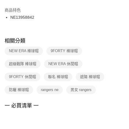
結帳頁面，進行簡訊認證並確認金額後，即可完成結帳。
２．訂單成立數日內，您將收到繳費通知簡訊。
商品特色
付款後門市自取
３．收到繳費通知簡訊後14天內，點擊此簡訊中的連結，可透過四大超商／
NE13958842
每筆NT$100，滿NT$1,500(含以上)免運費
ATM／網路銀行／等多元方式進行付款，方視為交易完成。
※ 請注意：結帳手續完成當下不需立刻繳費，但若您需要取消訂單，請聯絡
購買商品的店家。未經商家同意取消之訂單仍視為有效，需透過AFTEE先享
後付繳納相關費用。
※ 交易是否成功請以「AFTEE先享後付 」之結帳頁面顯示為準，若有關於
相關分類
是否繳費成功／繳費後需取消欲退款等相關疑問，請聯繫「AFTEE先享後付
客戶支援中心」
https://netprotections.freshdesk.com/support/home
NEW ERA 棒球帽
9FORTY 棒球帽
【注意事項】
超級戰隊 棒球帽
NEW ERA 休閒帽
１．透過由恩沛科技股份有限公司提供之「AFTEE先享後付」服務完成之交
易，需依本服務之必要範圍內提供個人資料，並將交易相關給付款項請求債
權轉讓予恩沛科技股份有限公司。
9FORTY 休閒帽
聯名 棒球帽
遮陽 棒球帽
２．關於個人資料處理事宜，請瀏覽以下網址：
https://aftee.tw/terms/#terms3
防曬 棒球帽
rangers ne
男女 rangers
３．未成年的使用者請事先徵得法定代理人或監護人之同意方可使用
「AFTEE先享後付」，若未經同意申辦者引起之損失，本公司不負相關責
任。
一 必買清單 一
４．使用「AFTEE先享後付」時，將依據個別帳號之用戶狀況，依本公司即
時審查核予不同之上限額度；若仍有額度不足之情形，本公司將視審查結果
請求用戶進行身份認證。
５．嚴禁一人註冊多個帳號或使用他人資訊註冊。若發現惡意使用之情形，
恩沛科技股份有限公司將有權停止該用戶之使用額度並採取法律行動。