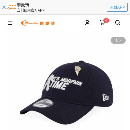
摩曼頓
開啟APP
立刻使用官方APP
0
1
/
5