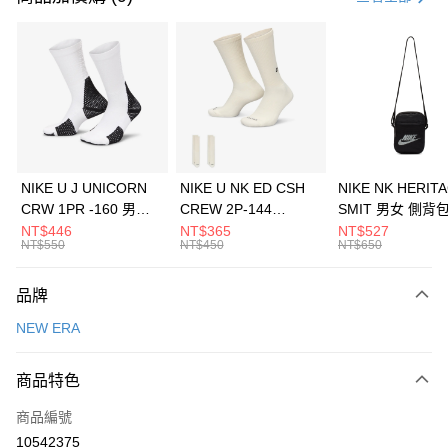
信用卡分期付款
3 期 0 利率 每期
NT$493
21家銀行
合作金庫商業銀行
第一商業銀行
LINE Pay
華南商業銀行
彰化商業銀行
Apple Pay
上海商業儲蓄銀行
台北富邦商業銀行
國泰世華商業銀行
兆豐國際商業銀行
悠遊付
臺灣中小企業銀行
台中商業銀行
NIKE U J UNICORN
NIKE U NK ED CSH
NIKE NK HERIT
匯豐（台灣）商業銀行
華泰商業銀行
CRW 1PR -160 男女
CREW 2P-144
SMIT 男女 側背
全盈+PAY
聯邦商業銀行
遠東國際商業銀行
中統襪 FZ3393100
EMBRDY 男女 短統襪
BA5871010
NT$446
NT$365
NT$527
元大商業銀行
永豐商業銀行
NT$550
NT$450
NT$650
AFTEE先享後付
FZ3073133
玉山商業銀行
星展（台灣）商業銀行
相關說明
台新國際商業銀行
中國信託商業銀行
品牌
【關於「AFTEE先享後付」】
台灣樂天信用卡公司
AFTEE先享後付是「在收到商品之後才付款」的支付方式。 讓您購物簡單
運送方式
NEW ERA
便利好安心！
１．簡單：不需註冊會員、不需綁卡、不需儲值。
7-11取貨(快速到店)
２．便利：只要手機號碼，簡訊認證，即可結帳。
商品特色
每筆NT$100，滿NT$1,500(含以上)免運費
３．安心：先確認商品／服務後，再付款。
商品編號
宅配
【「AFTEE先享後付」結帳流程】
１．於結帳方式選擇「AFTEE先享後付」後，將跳轉至「AFTEE先享後付」
10542375
每筆NT$100，滿NT$1,500(含以上)免運費