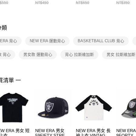
襪 FZ3393100
女 短統襪
BA5871010
襪 DH405
$550
NT$450
NT$650
NT$350
先享後付
FZ3073133
※ 交易是
是否繳費成
付客戶支
分類
【注意事
１．透過由
 ERA 背心
NEW ERA 運動背心
BASKETBALL CLUB 背心
交易，需
求債權轉
２．關於
款 背心
男女款 運動背心
背心 拉斯維加斯
男女 拉斯維加斯
https://aft
３．未成
「AFTE
任。
買清單 一
４．使用「
即時審查
結果請求
５．嚴禁
形，恩沛
動。
EW ERA 男女 短
NEW ERA 男女
NEW ERA 男女 長
NEW ER
上衣
59FIFTY STREET
袖上衣 VINTAGE
9FORTY