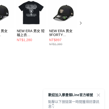
A 男女
NEW ERA 男女 短
NEW ERA 男女
NEW ERA 男女 
袖上衣
9FORTY
版短袖上衣 NFL
R 2-
ESSENTIAL
REPREVER
FUN GRAPHIC 
NT$1,280
NT$897
NT$1,222
拉斯維加斯
FW25 拉斯維加斯
BLACK OAT 拉斯
斯維加斯突襲者 
NT$1,380
NT$1,880
/石墨
突襲者 黑
維加斯突襲者 黑
NE14701294
336
NE14701220
NE60588332
歡迎加入摩曼頓Line官方帳號
點擊以下按鈕第一時間獲得好康訊
息👇