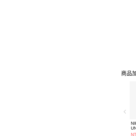
商品加
NI
U
1P
NT