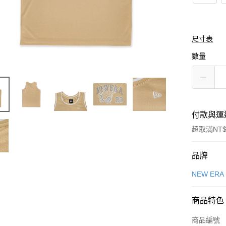
尺寸表
數量
付款與運
超取滿NT$
付款方式
品牌
信用卡一
NEW ERA
信用卡分
商品特色
3 期 
商品編號
合作金