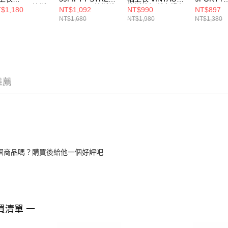
SSENTIAL 拉斯
CULTURE 拉斯維
拉斯維加斯突襲者
REPREVE
$1,180
NT$1,092
NT$990
NT$897
加斯突襲者
加斯突襲者 黑
NE13774298
TONE 
NT$1,680
NT$1,980
NT$1,380
14364824
NE14700573
突襲者 黑
NE60588
推薦
個商品嗎？購買後給他一個好評吧
買清單 一