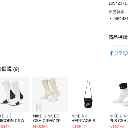
LINE Pay
10542371
華南商
Apple Pay
上海商
商品特色
國泰世
NE143
悠遊付
臺灣中
匯豐（
全盈+PAY
聯邦商
商品相關分
元大商
AFTEE先
玉山商
品牌
NE
相關說明
分享
台新國
【關於「A
男性商品
台灣樂
AFTEE
便利好安
兒童/青少
運送方式
價購 (9)
１．簡單
２．便利
運動類型
7-11取貨
３．安心
每筆NT$1
促銷活動
【「AFT
宅配
１．於結帳
付」結帳
每筆NT$1
２．訂單
３．收到繳
付款後門
KE U J
NIKE U NK ED
NIKE NK
NIKE U N
／ATM／
NICORN CRW
CSH CREW 2P-
HERITAGE S
PLS CSH 
每筆NT$1
※ 請注意
R -160 男女 中
144 EMBRDY 男
SMIT 男女 側背包
144 DBL
$446
NT$365
NT$527
NT$284
絡購買商品