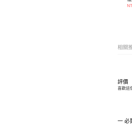
E
NT
維
NE
相關
評價
喜歡這
一 必