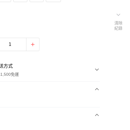
清除
紀錄
送方式
1,500免運
次付款
期付款
0 利率 每期
NT$626
21家銀行
庫商業銀行
第一商業銀行