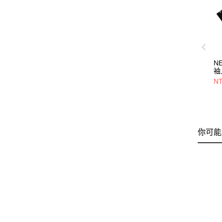
N
袖
E
NT
維
NE
你可能