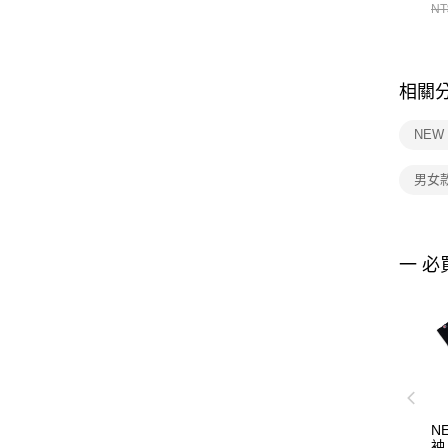
統
NT
相關
NEW
男女
一 必
N
袖