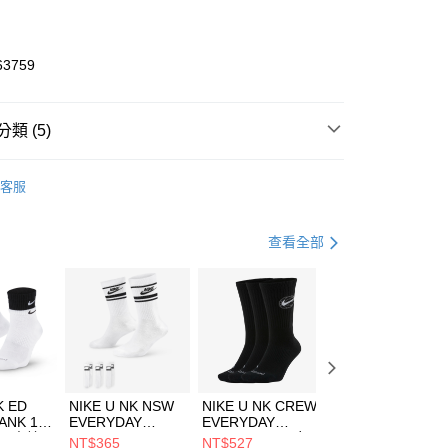
業銀行
彰化商業銀行
業儲蓄銀行
台北富邦商業銀行
華商業銀行
兆豐國際商業銀行
63759
小企業銀行
台中商業銀行
台灣）商業銀行
華泰商業銀行
業銀行
遠東國際商業銀行
類 (5)
業銀行
永豐商業銀行
享後付
業銀行
星展（台灣）商業銀行
W ERA
客服
際商業銀行
中國信託商業銀行
FTEE先享後付」】
上衣
背心上衣
天信用卡公司
先享後付是「在收到商品之後才付款」的支付方式。 讓您購物簡單
心！
年
上衣
背心上衣
查看全部
：不需註冊會員、不需綁卡、不需儲值。
：只要手機號碼，簡訊認證，即可結帳。
休閒戶外
服飾
(快速到店)
：先確認商品／服務後，再付款。
00，滿NT$1,500(含以上)免運費
清爽穿搭｜短袖上衣4折起
EE先享後付」結帳流程】
方式選擇「AFTEE先享後付」後，將跳轉至「AFTEE先享後
頁面，進行簡訊認證並確認金額後，即可完成結帳。
00，滿NT$1,500(含以上)免運費
成立數日內，您將收到繳費通知簡訊。
費通知簡訊後14天內，點擊此簡訊中的連結，可透過四大超商
市自取
K ED
NIKE U NK NSW
NIKE U NK CREW
NIKE U NK
網路銀行／等多元方式進行付款，方視為交易完成。
ANK 1P
EVERYDAY
EVERYDAY
EVERYDAY LTW
00，滿NT$1,500(含以上)免運費
：結帳手續完成當下不需立刻繳費，但若您需要取消訂單，請聯
 男 中統
ESSENTIAL CR
BBALL 3PR 男女
ANKLE 3PR 男女
NT$365
NT$527
NT$365
的店家。未經商家同意取消之訂單仍視為有效，需透過AFTEE