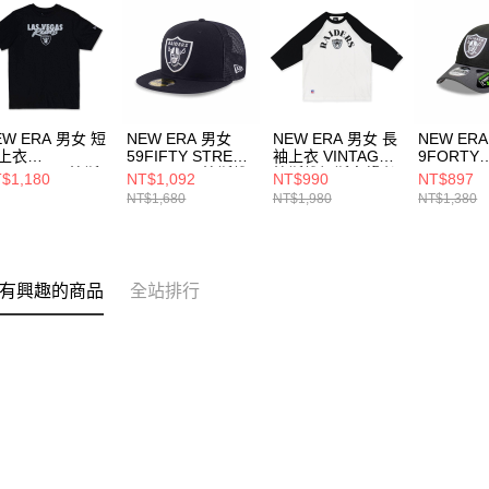
EW ERA 男女 短
NEW ERA 男女
NEW ERA 男女 長
NEW ER
上衣
59FIFTY STREET
袖上衣 VINTAGE
9FORTY
SSENTIAL 拉斯
CULTURE 拉斯維
拉斯維加斯突襲者
REPREVE
$1,180
NT$1,092
NT$990
NT$897
加斯突襲者
加斯突襲者 黑
NE13774298
TONE 
NT$1,680
NT$1,980
NT$1,380
14364824
NE14700573
突襲者 黑
NE60588
有興趣的商品
全站排行