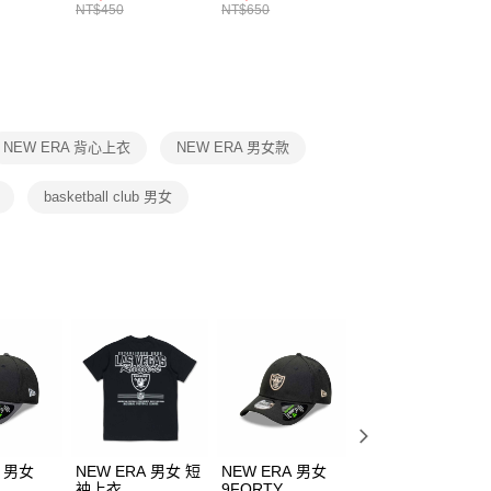
8104
男女 短統襪
長統襪
踝襪 SX7677010
NT$450
NT$650
NT$450
繳納相關費用。
DX5089103
DA2123010
否成功請以「AFTEE先享後付 」之結帳頁面顯示為準，若有關於
功／繳費後需取消欲退款等相關疑問，請聯繫「AFTEE先享後
援中心」
https://netprotections.freshdesk.com/support/home
項】
恩沛科技股份有限公司提供之「AFTEE先享後付」服務完成之
NEW ERA 背心上衣
NEW ERA 男女款
依本服務之必要範圍內提供個人資料，並將交易相關給付款項請
讓予恩沛科技股份有限公司。
個人資料處理事宜，請瀏覽以下網址：
basketball club 男女
ee.tw/terms/#terms3
年的使用者請事先徵得法定代理人或監護人之同意方可使用
E先享後付」，若未經同意申辦者引起之損失，本公司不負相關責
AFTEE先享後付」時，將依據個別帳號之用戶狀況，依本公司
核予不同之上限額度；若仍有額度不足之情形，本公司將視審查
用戶進行身份認證。
一人註冊多個帳號或使用他人資訊註冊。若發現惡意使用之情
科技股份有限公司將有權停止該用戶之使用額度並採取法律行
A 男女
NEW ERA 男女 短
NEW ERA 男女
NEW ERA 男女 
袖上衣
9FORTY
版短袖上衣 NFL