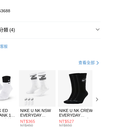
業儲蓄銀行
台北富邦商業銀行
華商業銀行
兆豐國際商業銀行
63688
小企業銀行
台中商業銀行
台灣）商業銀行
華泰商業銀行
業銀行
遠東國際商業銀行
類 (4)
業銀行
永豐商業銀行
享後付
業銀行
星展（台灣）商業銀行
W ERA
客服
際商業銀行
中國信託商業銀行
FTEE先享後付」】
年
上衣
短袖上衣
天信用卡公司
先享後付是「在收到商品之後才付款」的支付方式。 讓您購物簡單
心！
休閒戶外
服飾
查看全部
：不需註冊會員、不需綁卡、不需儲值。
：只要手機號碼，簡訊認證，即可結帳。
清爽穿搭｜短袖上衣4折起
(快速到店)
：先確認商品／服務後，再付款。
00，滿NT$1,500(含以上)免運費
EE先享後付」結帳流程】
方式選擇「AFTEE先享後付」後，將跳轉至「AFTEE先享後
頁面，進行簡訊認證並確認金額後，即可完成結帳。
00，滿NT$1,500(含以上)免運費
成立數日內，您將收到繳費通知簡訊。
費通知簡訊後14天內，點擊此簡訊中的連結，可透過四大超商
市自取
K ED
NIKE U NK NSW
NIKE U NK CREW
NIKE U NK
網路銀行／等多元方式進行付款，方視為交易完成。
ANK 1P
EVERYDAY
EVERYDAY
EVERYDAY LTW
00，滿NT$1,500(含以上)免運費
：結帳手續完成當下不需立刻繳費，但若您需要取消訂單，請聯
 男 中統
ESSENTIAL CR
BBALL 3PR 男女
ANKLE 3PR 男女
NT$365
NT$527
NT$365
的店家。未經商家同意取消之訂單仍視為有效，需透過AFTEE
8104
男女 短統襪
長統襪
踝襪 SX7677010
NT$450
NT$650
NT$450
繳納相關費用。
DX5089103
DA2123010