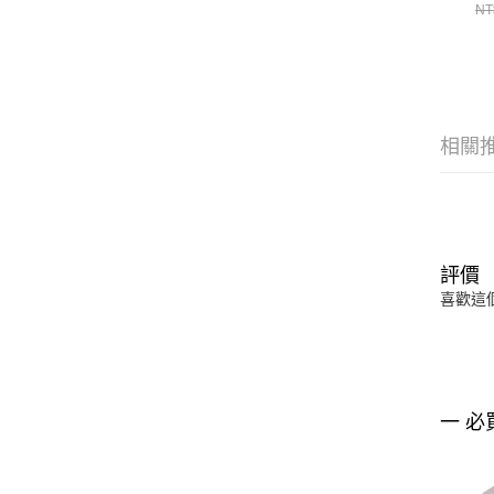
NE
NT
相關
評價
喜歡這
一 必