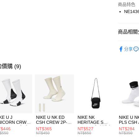
Apple Pay
上海商
商品特色
國泰世
NE143
悠遊付
臺灣中
匯豐（
全盈+PAY
聯邦商
商品相關分
元大商
AFTEE先
玉山商
品牌
NE
相關說明
分享
台新國
【關於「A
兒童/青少
台灣樂
AFTEE
便利好安
運動類型
運送方式
價購 (9)
１．簡單
２．便利
促銷活動
7-11取貨
３．安心
每筆NT$1
【「AFT
宅配
１．於結帳
付」結帳
每筆NT$1
２．訂單
３．收到繳
付款後門
KE U J
NIKE U NK ED
NIKE NK
NIKE U N
／ATM／
NICORN CRW
CSH CREW 2P-
HERITAGE S
PLS CSH 
每筆NT$1
※ 請注意
R -160 男女 中
144 EMBRDY 男
SMIT 男女 側背包
144 DBL
$446
NT$365
NT$527
NT$284
絡購買商品
襪 FZ3393100
女 短統襪
BA5871010
襪 DH405
$550
NT$450
NT$650
NT$350
先享後付
FZ3073133