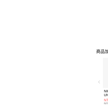
商品加
NI
U
1P
NT
統
NT