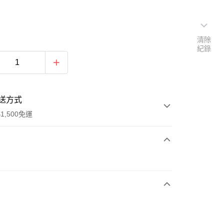
清除
紀錄
送方式
1,500免運
次付款
期付款
0 利率 每期
NT$360
21家銀行
庫商業銀行
第一商業銀行
業銀行
彰化商業銀行