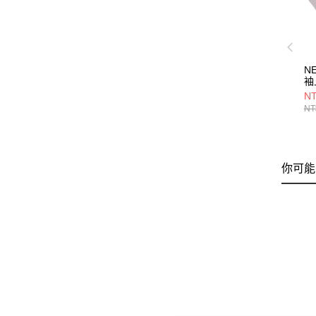
N
袖
BA
NT
NE
NT
你可能