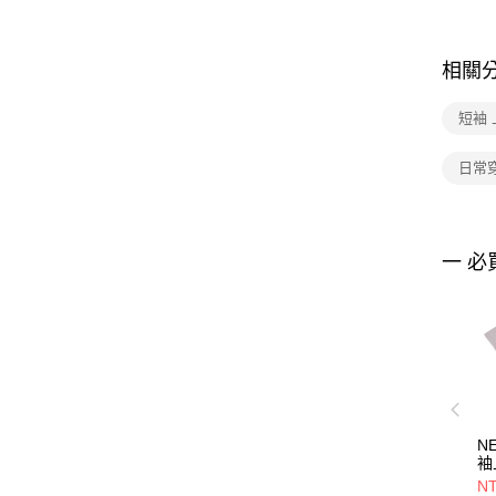
相關
短袖 
日常
一 必
N
袖
BA
NT