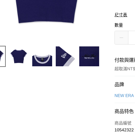
尺寸表
數量
付款與運
超取滿NT$
付款方式
品牌
信用卡一
NEW ERA
信用卡分
商品特色
3 期 
商品編號
合作金
LINE Pay
10542322
華南商