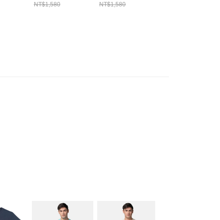
W ERA
NE14499058
NE14499057
洋基 NE1449903
NT$1,580
NT$1,580
232