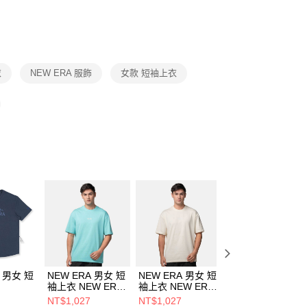
否成功請以「AFTEE先享後付 」之結帳頁面顯示為準，若有關於
功／繳費後需取消欲退款等相關疑問，請聯繫「AFTEE先享後
援中心」
https://netprotections.freshdesk.com/support/home
項】
恩沛科技股份有限公司提供之「AFTEE先享後付」服務完成之
衣
NEW ERA 服飾
女款 短袖上衣
依本服務之必要範圍內提供個人資料，並將交易相關給付款項請
讓予恩沛科技股份有限公司。
個人資料處理事宜，請瀏覽以下網址：
ee.tw/terms/#terms3
年的使用者請事先徵得法定代理人或監護人之同意方可使用
E先享後付」，若未經同意申辦者引起之損失，本公司不負相關責
AFTEE先享後付」時，將依據個別帳號之用戶狀況，依本公司
核予不同之上限額度；若仍有額度不足之情形，本公司將視審查
用戶進行身份認證。
一人註冊多個帳號或使用他人資訊註冊。若發現惡意使用之情
科技股份有限公司將有權停止該用戶之使用額度並採取法律行
A 男女 短
NEW ERA 男女 短
NEW ERA 男女 短
NEW ERA 男女 
袖上衣 NEW ERA
袖上衣 NEW ERA
袖上衣 SS25
 BASIC
BASIC NE
BASIC NE
ESSENTIAL 紐約
NT$1,027
NT$1,027
NT$1,080