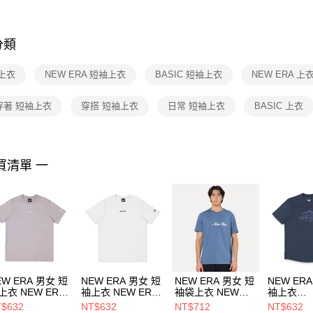
※ 交易是
是否繳費成
付客戶支
分類
【注意事
１．透過由
上衣
NEW ERA 短袖上衣
BASIC 短袖上衣
NEW ERA 上
交易，需
求債權轉
２．關於
穿著 短袖上衣
穿搭 短袖上衣
日常 短袖上衣
BASIC 上衣
https://aft
３．未成
「AFTE
任。
買清單 一
４．使用「
即時審查
結果請求
５．嚴禁
形，恩沛
動。
EW ERA 男女 短
NEW ERA 男女 短
NEW ERA 男女 短
NEW ER
上衣 NEW ERA
袖上衣 NEW ERA
袖袋上衣 NEW
袖上衣
SIC NEW ERA
BASIC NEW ERA
ERA BASIC NEW
OUTDOOR
$632
NT$632
NT$712
NT$632