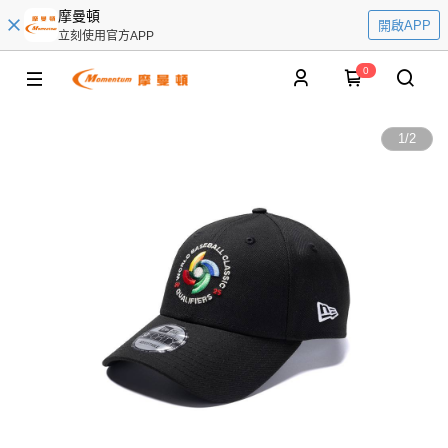
摩曼頓
開啟APP
立刻使用官方APP
0
1
/
2