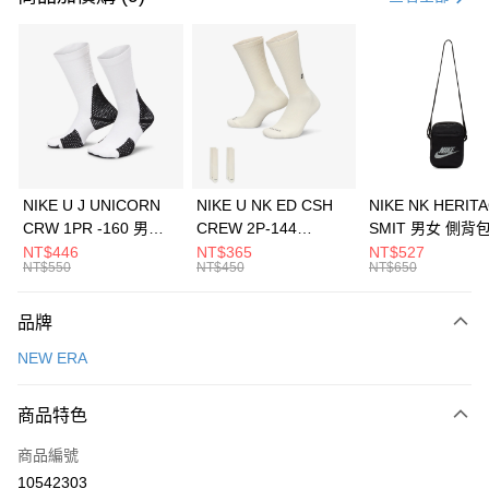
信用卡分期付款
3 期 0 利率 每期
NT$493
21家銀行
合作金庫商業銀行
第一商業銀行
LINE Pay
華南商業銀行
彰化商業銀行
Apple Pay
上海商業儲蓄銀行
台北富邦商業銀行
國泰世華商業銀行
兆豐國際商業銀行
悠遊付
臺灣中小企業銀行
台中商業銀行
NIKE U J UNICORN
NIKE U NK ED CSH
NIKE NK HERIT
匯豐（台灣）商業銀行
華泰商業銀行
CRW 1PR -160 男女
CREW 2P-144
SMIT 男女 側背
全盈+PAY
聯邦商業銀行
遠東國際商業銀行
中統襪 FZ3393100
EMBRDY 男女 短統襪
BA5871010
NT$446
NT$365
NT$527
元大商業銀行
永豐商業銀行
NT$550
NT$450
NT$650
AFTEE先享後付
FZ3073133
玉山商業銀行
星展（台灣）商業銀行
相關說明
台新國際商業銀行
中國信託商業銀行
品牌
【關於「AFTEE先享後付」】
台灣樂天信用卡公司
AFTEE先享後付是「在收到商品之後才付款」的支付方式。 讓您購物簡單
運送方式
NEW ERA
便利好安心！
１．簡單：不需註冊會員、不需綁卡、不需儲值。
7-11取貨(快速到店)
２．便利：只要手機號碼，簡訊認證，即可結帳。
商品特色
每筆NT$100，滿NT$1,500(含以上)免運費
３．安心：先確認商品／服務後，再付款。
商品編號
宅配
【「AFTEE先享後付」結帳流程】
１．於結帳方式選擇「AFTEE先享後付」後，將跳轉至「AFTEE先享後付」
10542303
每筆NT$100，滿NT$1,500(含以上)免運費