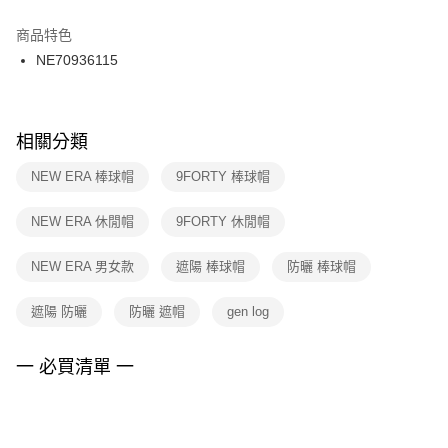
結帳頁面，進行簡訊認證並確認金額後，即可完成結帳。
２．訂單成立數日內，您將收到繳費通知簡訊。
商品特色
付款後門市自取
３．收到繳費通知簡訊後14天內，點擊此簡訊中的連結，可透過四大超商／
NE70936115
每筆NT$100，滿NT$1,500(含以上)免運費
ATM／網路銀行／等多元方式進行付款，方視為交易完成。
※ 請注意：結帳手續完成當下不需立刻繳費，但若您需要取消訂單，請聯絡
購買商品的店家。未經商家同意取消之訂單仍視為有效，需透過AFTEE先享
後付繳納相關費用。
※ 交易是否成功請以「AFTEE先享後付 」之結帳頁面顯示為準，若有關於
相關分類
是否繳費成功／繳費後需取消欲退款等相關疑問，請聯繫「AFTEE先享後付
客戶支援中心」
https://netprotections.freshdesk.com/support/home
NEW ERA 棒球帽
9FORTY 棒球帽
【注意事項】
NEW ERA 休閒帽
9FORTY 休閒帽
１．透過由恩沛科技股份有限公司提供之「AFTEE先享後付」服務完成之交
易，需依本服務之必要範圍內提供個人資料，並將交易相關給付款項請求債
權轉讓予恩沛科技股份有限公司。
NEW ERA 男女款
遮陽 棒球帽
防曬 棒球帽
２．關於個人資料處理事宜，請瀏覽以下網址：
https://aftee.tw/terms/#terms3
遮陽 防曬
防曬 遮帽
gen log
３．未成年的使用者請事先徵得法定代理人或監護人之同意方可使用
「AFTEE先享後付」，若未經同意申辦者引起之損失，本公司不負相關責
任。
一 必買清單 一
４．使用「AFTEE先享後付」時，將依據個別帳號之用戶狀況，依本公司即
時審查核予不同之上限額度；若仍有額度不足之情形，本公司將視審查結果
請求用戶進行身份認證。
５．嚴禁一人註冊多個帳號或使用他人資訊註冊。若發現惡意使用之情形，
恩沛科技股份有限公司將有權停止該用戶之使用額度並採取法律行動。