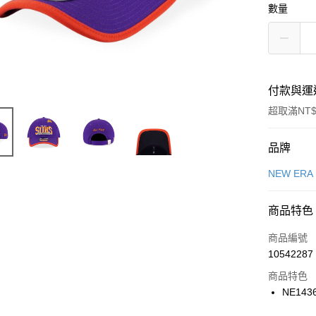
數量
付款與運
超取滿NT$
付款方式
品牌
信用卡一
NEW ERA
信用卡分
商品特色
3 期 
商品編號
合作金
LINE Pay
10542287
華南商
Apple Pay
上海商
商品特色
國泰世
NE143
悠遊付
臺灣中