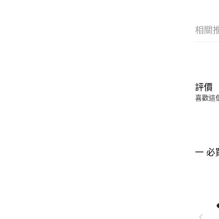
相關
評價
喜歡這
一 必