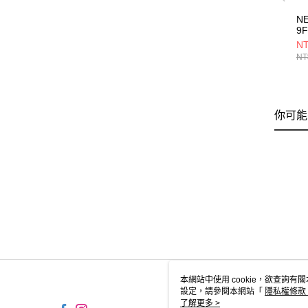
N
9F
FL
NT
鳳
NT
黑 
你可能
本網站中使用 cookie，欲查詢有關
設定，請參閱本網站「
隱私權條款
使用 cookie。
了解更多 >