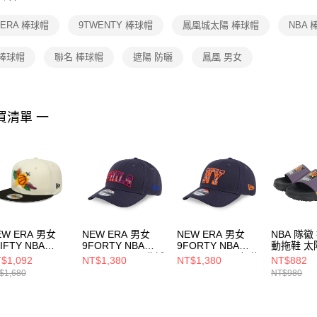
【注意事
１．透過由
 ERA 棒球帽
9TWENTY 棒球帽
鳳凰城太陽 棒球帽
NBA 
交易，需
求債權轉
２．關於
 棒球帽
聯名 棒球帽
遮陽 防曬
鳳凰 男女
https://aft
３．未成
「AFTE
任。
買清單 一
４．使用「
即時審查
結果請求
５．嚴禁
形，恩沛
動。
EW ERA 男女
NEW ERA 男女
NEW ERA 男女
NBA 隊徽
IFTY NBA
9FORTY NBA
9FORTY NBA
動拖鞋 太
ORAL 9FIFTY
BALLER ERA 費城
BALLER ERA 紐約
35251625
$1,092
NT$1,380
NT$1,380
NT$882
凰城太陽 石灰/
76人 NE14440961
尼克 NE14440962
$1,680
NT$980
NE60503486