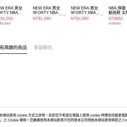
EW ERA 男女
NEW ERA 男女
NEW ERA 男女
NBA 隊徽
IFTY NBA
9FORTY NBA
9FORTY NBA
動拖鞋 太
ORAL 9FIFTY
BALLER ERA 費城
BALLER ERA 紐約
35251625
$1,092
NT$1,380
NT$1,380
NT$882
凰城太陽 石灰/
76人 NE14440961
尼克 NE14440962
$1,680
NT$980
NE60503486
有興趣的商品
全站排行
本網站使用 cookie 方式之詳情，及若您不希望在電腦上使用 cookie 時應如何變更電腦的
」之 Cookie 聲明。您繼續使用本網站即表示您同意本公司得按本網站使用條款之 Coo
關於我們
客服資訊