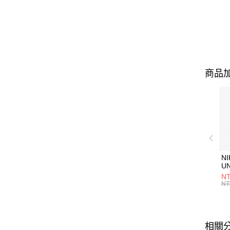
商品加
NI
U
1P
NT
統
NT
相關