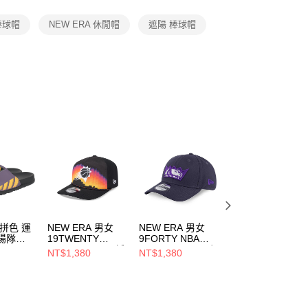
項】
恩沛科技股份有限公司提供之「AFTEE先享後付」服務完成之
棒球帽
NEW ERA 休閒帽
遮陽 棒球帽
依本服務之必要範圍內提供個人資料，並將交易相關給付款項請
讓予恩沛科技股份有限公司。
個人資料處理事宜，請瀏覽以下網址：
ee.tw/terms/#terms3
年的使用者請事先徵得法定代理人或監護人之同意方可使用
E先享後付」，若未經同意申辦者引起之損失，本公司不負相關責
AFTEE先享後付」時，將依據個別帳號之用戶狀況，依本公司
核予不同之上限額度；若仍有額度不足之情形，本公司將視審查
用戶進行身份認證。
一人註冊多個帳號或使用他人資訊註冊。若發現惡意使用之情
科技股份有限公司將有權停止該用戶之使用額度並採取法律行
 拼色 運
NEW ERA 男女
NEW ERA 男女
NEW ERA 男女 
陽隊
19TWENTY
9FORTY NBA
球衣 NEW ERA
90
NBA25 CE 鳳凰城
BALLER ERA 沙加
BASIC NEW ERA
NT$1,380
NT$1,380
NT$992
太陽 深紫
緬度國王
NE14148953
NT$2,480
NE60761577
NE14440960