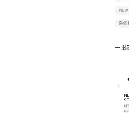
NEW
防曬
一 必
N
9F
FL
NT
鳳
NT
黑 