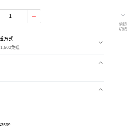
清除
紀錄
送方式
1,500免運
次付款
期付款
0 利率 每期
NT$460
21家銀行
庫商業銀行
第一商業銀行
業銀行
彰化商業銀行
業儲蓄銀行
台北富邦商業銀行
華商業銀行
兆豐國際商業銀行
63569
小企業銀行
台中商業銀行