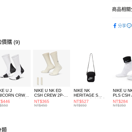
匯豐（
全盈+PAY
聯邦商
商品相關分
元大商
AFTEE先
玉山商
品牌
NE
相關說明
分享
台新國
【關於「A
運動配件
台灣樂
AFTEE
便利好安
運動類型
運送方式
價購 (9)
１．簡單
２．便利
7-11取貨
３．安心
每筆NT$1
【「AFT
宅配
１．於結帳
付」結帳
每筆NT$1
２．訂單
３．收到繳
付款後門
KE U J
NIKE U NK ED
NIKE NK
NIKE U N
／ATM／
NICORN CRW
CSH CREW 2P-
HERITAGE S
PLS CSH 
每筆NT$1
※ 請注意
R -160 男女 中
144 EMBRDY 男
SMIT 男女 側背包
144 DBL
$446
NT$365
NT$527
NT$284
絡購買商品
襪 FZ3393100
女 短統襪
BA5871010
襪 DH405
$550
NT$450
NT$650
NT$350
先享後付
FZ3073133
※ 交易是
是否繳費成
付客戶支
分類