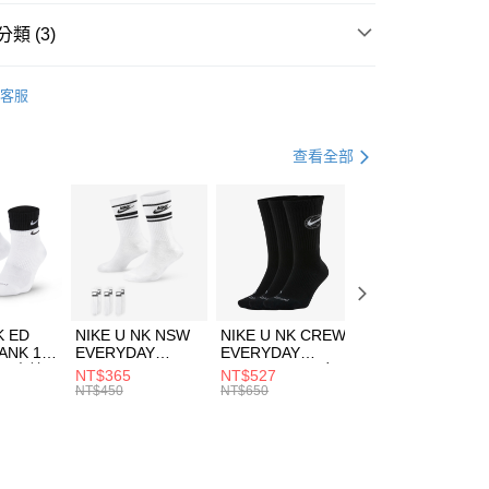
台灣）商業銀行
華泰商業銀行
業銀行
遠東國際商業銀行
類 (3)
業銀行
永豐商業銀行
享後付
業銀行
星展（台灣）商業銀行
W ERA
客服
際商業銀行
中國信託商業銀行
FTEE先享後付」】
帽款
休閒帽
天信用卡公司
先享後付是「在收到商品之後才付款」的支付方式。 讓您購物簡單
心！
休閒戶外
配件
查看全部
：不需註冊會員、不需綁卡、不需儲值。
：只要手機號碼，簡訊認證，即可結帳。
(快速到店)
：先確認商品／服務後，再付款。
00，滿NT$1,500(含以上)免運費
EE先享後付」結帳流程】
方式選擇「AFTEE先享後付」後，將跳轉至「AFTEE先享後
頁面，進行簡訊認證並確認金額後，即可完成結帳。
00，滿NT$1,500(含以上)免運費
成立數日內，您將收到繳費通知簡訊。
費通知簡訊後14天內，點擊此簡訊中的連結，可透過四大超商
市自取
K ED
NIKE U NK NSW
NIKE U NK CREW
NIKE U NK
網路銀行／等多元方式進行付款，方視為交易完成。
ANK 1P
EVERYDAY
EVERYDAY
EVERYDAY LTW
00，滿NT$1,500(含以上)免運費
：結帳手續完成當下不需立刻繳費，但若您需要取消訂單，請聯
 男 中統
ESSENTIAL CR
BBALL 3PR 男女
ANKLE 3PR 男女
NT$365
NT$527
NT$365
的店家。未經商家同意取消之訂單仍視為有效，需透過AFTEE
8104
男女 短統襪
長統襪
踝襪 SX7677010
NT$450
NT$650
NT$450
繳納相關費用。
DX5089103
DA2123010
否成功請以「AFTEE先享後付 」之結帳頁面顯示為準，若有關於
功／繳費後需取消欲退款等相關疑問，請聯繫「AFTEE先享後
援中心」
https://netprotections.freshdesk.com/support/home