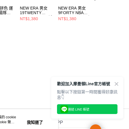
 拼色 運
NEW ERA 男女
NEW ERA 男女
NEW ERA 男女 
陽隊
19TWENTY
9FORTY NBA
球衣 NEW ERA
90
NBA25 CE 鳳凰城
BALLER ERA 沙加
BASIC NEW ERA
NT$1,380
NT$1,380
NT$992
太陽 深紫
緬度國王
NE14148953
NT$2,480
NE60761577
NE14440960
歡迎加入摩曼頓Line官方帳號
點擊以下按鈕第一時間獲得好康訊
息👇
連結 LINE 帳號
 cookie
kie 聲明
我知道了
官方APP