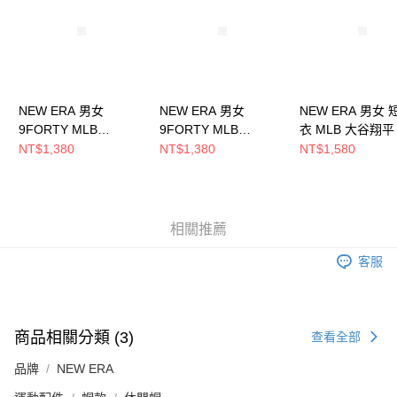
恩沛科技股份有限公司將有權停止該用戶之使用額度並採取法律行動。
NEW ERA 男女
NEW ERA 男女
NEW ERA 男女
9FORTY MLB
9FORTY MLB
衣 MLB 大谷翔平 
PLAYER24 道奇大谷
PLAYER24 道奇
洛杉磯道奇
NT$1,380
NT$1,380
NT$1,580
翔平 NE70836771
Dodgers大谷翔平
NE14405248
NE70836770
相關推薦
客服
商品相關分類 (3)
查看全部
品牌
NEW ERA