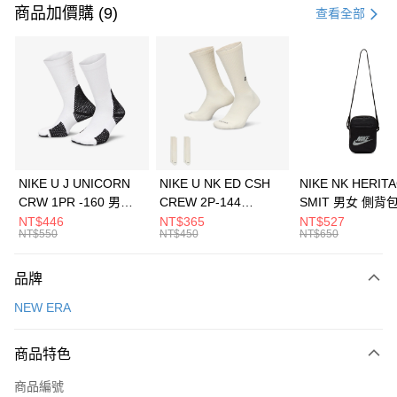
信用卡一次付款
商品加價購 (9)
查看全部
信用卡分期付款
3 期 0 利率 每期
NT$460
21家銀行
合作金庫商業銀行
第一商業銀行
LINE Pay
華南商業銀行
彰化商業銀行
Apple Pay
上海商業儲蓄銀行
台北富邦商業銀行
國泰世華商業銀行
兆豐國際商業銀行
悠遊付
臺灣中小企業銀行
台中商業銀行
NIKE U J UNICORN
NIKE U NK ED CSH
NIKE NK HERIT
匯豐（台灣）商業銀行
華泰商業銀行
CRW 1PR -160 男女
CREW 2P-144
SMIT 男女 側背
全盈+PAY
聯邦商業銀行
遠東國際商業銀行
中統襪 FZ3393100
EMBRDY 男女 短統襪
BA5871010
NT$446
NT$365
NT$527
元大商業銀行
永豐商業銀行
NT$550
NT$450
NT$650
AFTEE先享後付
FZ3073133
玉山商業銀行
星展（台灣）商業銀行
相關說明
台新國際商業銀行
中國信託商業銀行
品牌
【關於「AFTEE先享後付」】
台灣樂天信用卡公司
AFTEE先享後付是「在收到商品之後才付款」的支付方式。 讓您購物簡單
運送方式
NEW ERA
便利好安心！
１．簡單：不需註冊會員、不需綁卡、不需儲值。
7-11取貨(快速到店)
２．便利：只要手機號碼，簡訊認證，即可結帳。
商品特色
每筆NT$100，滿NT$1,500(含以上)免運費
３．安心：先確認商品／服務後，再付款。
商品編號
宅配
【「AFTEE先享後付」結帳流程】