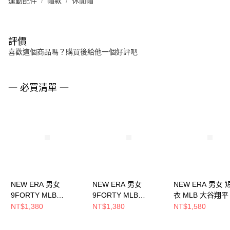
運動配件
帽款
休閒帽
評價
喜歡這個商品嗎？購買後給他一個好評吧
一 必買清單 一
NEW ERA 男女
NEW ERA 男女
NEW ERA 男女
9FORTY MLB
9FORTY MLB
衣 MLB 大谷翔平 
PLAYER24 道奇大谷
PLAYER24 道奇
洛杉磯道奇
NT$1,380
NT$1,380
NT$1,580
翔平 NE70836771
Dodgers大谷翔平
NE14405248
NE70836770