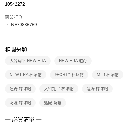
１．於結帳方式選擇「AFTEE先享後付」後，將跳轉至「AFTEE先享後付」
10542272
每筆NT$100，滿NT$1,500(含以上)免運費
結帳頁面，進行簡訊認證並確認金額後，即可完成結帳。
２．訂單成立數日內，您將收到繳費通知簡訊。
商品特色
付款後門市自取
３．收到繳費通知簡訊後14天內，點擊此簡訊中的連結，可透過四大超商／
NE70836769
每筆NT$100，滿NT$1,500(含以上)免運費
ATM／網路銀行／等多元方式進行付款，方視為交易完成。
※ 請注意：結帳手續完成當下不需立刻繳費，但若您需要取消訂單，請聯絡
購買商品的店家。未經商家同意取消之訂單仍視為有效，需透過AFTEE先享
後付繳納相關費用。
※ 交易是否成功請以「AFTEE先享後付 」之結帳頁面顯示為準，若有關於
相關分類
是否繳費成功／繳費後需取消欲退款等相關疑問，請聯繫「AFTEE先享後付
客戶支援中心」
https://netprotections.freshdesk.com/support/home
大谷翔平 NEW ERA
NEW ERA 道奇
【注意事項】
NEW ERA 棒球帽
9FORTY 棒球帽
MLB 棒球帽
１．透過由恩沛科技股份有限公司提供之「AFTEE先享後付」服務完成之交
易，需依本服務之必要範圍內提供個人資料，並將交易相關給付款項請求債
權轉讓予恩沛科技股份有限公司。
道奇 棒球帽
大谷翔平 棒球帽
遮陽 棒球帽
２．關於個人資料處理事宜，請瀏覽以下網址：
https://aftee.tw/terms/#terms3
防曬 棒球帽
遮陽 防曬
３．未成年的使用者請事先徵得法定代理人或監護人之同意方可使用
「AFTEE先享後付」，若未經同意申辦者引起之損失，本公司不負相關責
任。
一 必買清單 一
４．使用「AFTEE先享後付」時，將依據個別帳號之用戶狀況，依本公司即
時審查核予不同之上限額度；若仍有額度不足之情形，本公司將視審查結果
請求用戶進行身份認證。
５．嚴禁一人註冊多個帳號或使用他人資訊註冊。若發現惡意使用之情形，