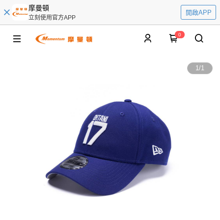
摩曼頓
開啟APP
立刻使用官方APP
0
1
/
1