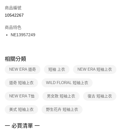
商品編號
宅配
【「AFTEE先享後付」結帳流程】
１．於結帳方式選擇「AFTEE先享後付」後，將跳轉至「AFTEE先享後付」
10542267
每筆NT$100，滿NT$1,500(含以上)免運費
結帳頁面，進行簡訊認證並確認金額後，即可完成結帳。
２．訂單成立數日內，您將收到繳費通知簡訊。
商品特色
付款後門市自取
３．收到繳費通知簡訊後14天內，點擊此簡訊中的連結，可透過四大超商／
NE13957249
每筆NT$100，滿NT$1,500(含以上)免運費
ATM／網路銀行／等多元方式進行付款，方視為交易完成。
※ 請注意：結帳手續完成當下不需立刻繳費，但若您需要取消訂單，請聯絡
購買商品的店家。未經商家同意取消之訂單仍視為有效，需透過AFTEE先享
後付繳納相關費用。
※ 交易是否成功請以「AFTEE先享後付 」之結帳頁面顯示為準，若有關於
相關分類
是否繳費成功／繳費後需取消欲退款等相關疑問，請聯繫「AFTEE先享後付
客戶支援中心」
https://netprotections.freshdesk.com/support/home
NEW ERA 道奇
短袖 上衣
NEW ERA 短袖上衣
【注意事項】
道奇 短袖上衣
WILD FLORAL 短袖上衣
１．透過由恩沛科技股份有限公司提供之「AFTEE先享後付」服務完成之交
易，需依本服務之必要範圍內提供個人資料，並將交易相關給付款項請求債
權轉讓予恩沛科技股份有限公司。
NEW ERA T恤
男女款 短袖上衣
復古 短袖上衣
２．關於個人資料處理事宜，請瀏覽以下網址：
https://aftee.tw/terms/#terms3
美式 短袖上衣
野生花卉 短袖上衣
３．未成年的使用者請事先徵得法定代理人或監護人之同意方可使用
「AFTEE先享後付」，若未經同意申辦者引起之損失，本公司不負相關責
任。
一 必買清單 一
４．使用「AFTEE先享後付」時，將依據個別帳號之用戶狀況，依本公司即
時審查核予不同之上限額度；若仍有額度不足之情形，本公司將視審查結果