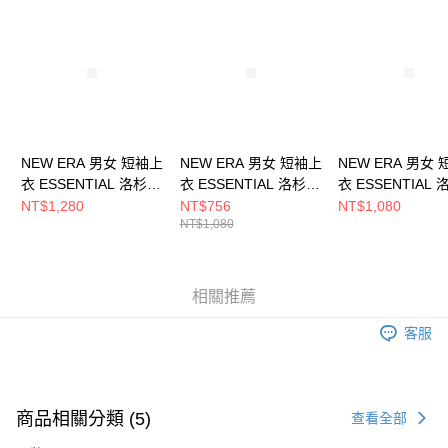
請求用戶進行身份認證。
５．嚴禁一人註冊多個帳號或使用他人資訊註冊。若發現惡意使用之情形，
恩沛科技股份有限公司將有權停止該用戶之使用額度並採取法律行動。
NEW ERA 男女 短袖上
NEW ERA 男女 短袖上
NEW ERA 男女
衣 ESSENTIAL 洛杉磯
衣 ESSENTIAL 洛杉磯
衣 ESSENTIAL
道奇 NE14364823
道奇 NE12849119
道奇 NE1436482
NT$1,280
NT$756
NT$1,080
NT$1,080
相關推薦
客服
商品相關分類 (5)
查看全部