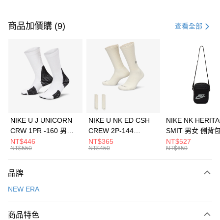
付款方式
信用卡一次付款
商品加價購 (9)
查看全部
信用卡分期付款
3 期 0 利率 每期
NT$560
21家銀行
合作金庫商業銀行
第一商業銀行
LINE Pay
華南商業銀行
彰化商業銀行
Apple Pay
上海商業儲蓄銀行
台北富邦商業銀行
國泰世華商業銀行
兆豐國際商業銀行
悠遊付
臺灣中小企業銀行
台中商業銀行
NIKE U J UNICORN
NIKE U NK ED CSH
NIKE NK HERIT
匯豐（台灣）商業銀行
華泰商業銀行
CRW 1PR -160 男女
CREW 2P-144
SMIT 男女 側背
全盈+PAY
聯邦商業銀行
遠東國際商業銀行
中統襪 FZ3393100
EMBRDY 男女 短統襪
BA5871010
NT$446
NT$365
NT$527
元大商業銀行
永豐商業銀行
NT$550
NT$450
NT$650
AFTEE先享後付
FZ3073133
玉山商業銀行
星展（台灣）商業銀行
相關說明
台新國際商業銀行
中國信託商業銀行
品牌
【關於「AFTEE先享後付」】
台灣樂天信用卡公司
AFTEE先享後付是「在收到商品之後才付款」的支付方式。 讓您購物簡單
運送方式
NEW ERA
便利好安心！
１．簡單：不需註冊會員、不需綁卡、不需儲值。
7-11取貨(快速到店)
２．便利：只要手機號碼，簡訊認證，即可結帳。
商品特色
每筆NT$100，滿NT$1,500(含以上)免運費
３．安心：先確認商品／服務後，再付款。