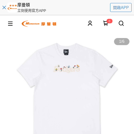
摩曼頓
開啟APP
立刻使用官方APP
0
1
/
6