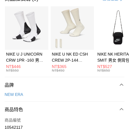
信用卡分期付款
3 期 0 利率 每期
NT$460
21家銀行
合作金庫商業銀行
第一商業銀行
LINE Pay
華南商業銀行
彰化商業銀行
Apple Pay
上海商業儲蓄銀行
台北富邦商業銀行
國泰世華商業銀行
兆豐國際商業銀行
悠遊付
臺灣中小企業銀行
台中商業銀行
NIKE U J UNICORN
NIKE U NK ED CSH
NIKE NK HERIT
匯豐（台灣）商業銀行
華泰商業銀行
CRW 1PR -160 男女
CREW 2P-144
SMIT 男女 側背
全盈+PAY
聯邦商業銀行
遠東國際商業銀行
中統襪 FZ3393100
EMBRDY 男女 短統襪
BA5871010
NT$446
NT$365
NT$527
元大商業銀行
永豐商業銀行
NT$550
NT$450
NT$650
AFTEE先享後付
FZ3073133
玉山商業銀行
星展（台灣）商業銀行
相關說明
台新國際商業銀行
中國信託商業銀行
品牌
【關於「AFTEE先享後付」】
台灣樂天信用卡公司
AFTEE先享後付是「在收到商品之後才付款」的支付方式。 讓您購物簡單
運送方式
NEW ERA
便利好安心！
１．簡單：不需註冊會員、不需綁卡、不需儲值。
7-11取貨(快速到店)
２．便利：只要手機號碼，簡訊認證，即可結帳。
商品特色
每筆NT$100，滿NT$1,500(含以上)免運費
３．安心：先確認商品／服務後，再付款。
商品編號
宅配
【「AFTEE先享後付」結帳流程】
１．於結帳方式選擇「AFTEE先享後付」後，將跳轉至「AFTEE先享後付」
10542117
每筆NT$100，滿NT$1,500(含以上)免運費