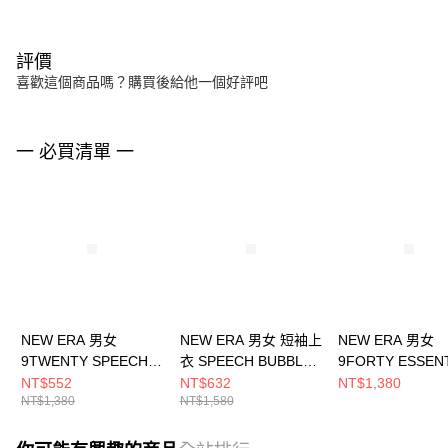
評價
喜歡這個商品嗎？購買後給他一個好評吧
一 必買清單 一
NEW ERA 男女
NEW ERA 男女 短袖上
NEW ERA 男女
9TWENTY SPEECH
衣 SPEECH BUBBLES
9FORTY ESSEN
BUBBLES 波士頓塞爾
波士頓紅襪
NBA BASIC 洛
NT$552
NT$632
NT$1,380
NT$1,380
NT$1,580
提克 NE13956999
NE13957259
人 NE70610223