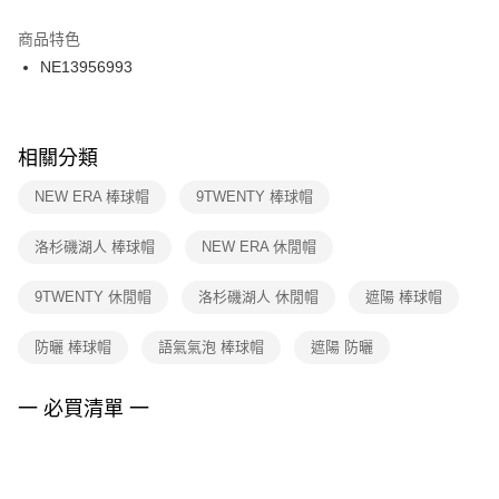
結帳頁面，進行簡訊認證並確認金額後，即可完成結帳。
２．訂單成立數日內，您將收到繳費通知簡訊。
商品特色
付款後門市自取
３．收到繳費通知簡訊後14天內，點擊此簡訊中的連結，可透過四大超商／
NE13956993
每筆NT$100，滿NT$1,500(含以上)免運費
ATM／網路銀行／等多元方式進行付款，方視為交易完成。
※ 請注意：結帳手續完成當下不需立刻繳費，但若您需要取消訂單，請聯絡
購買商品的店家。未經商家同意取消之訂單仍視為有效，需透過AFTEE先享
後付繳納相關費用。
※ 交易是否成功請以「AFTEE先享後付 」之結帳頁面顯示為準，若有關於
相關分類
是否繳費成功／繳費後需取消欲退款等相關疑問，請聯繫「AFTEE先享後付
客戶支援中心」
https://netprotections.freshdesk.com/support/home
NEW ERA 棒球帽
9TWENTY 棒球帽
【注意事項】
洛杉磯湖人 棒球帽
NEW ERA 休閒帽
１．透過由恩沛科技股份有限公司提供之「AFTEE先享後付」服務完成之交
易，需依本服務之必要範圍內提供個人資料，並將交易相關給付款項請求債
權轉讓予恩沛科技股份有限公司。
9TWENTY 休閒帽
洛杉磯湖人 休閒帽
遮陽 棒球帽
２．關於個人資料處理事宜，請瀏覽以下網址：
https://aftee.tw/terms/#terms3
防曬 棒球帽
語氣氣泡 棒球帽
遮陽 防曬
３．未成年的使用者請事先徵得法定代理人或監護人之同意方可使用
「AFTEE先享後付」，若未經同意申辦者引起之損失，本公司不負相關責
任。
一 必買清單 一
４．使用「AFTEE先享後付」時，將依據個別帳號之用戶狀況，依本公司即
時審查核予不同之上限額度；若仍有額度不足之情形，本公司將視審查結果
請求用戶進行身份認證。
５．嚴禁一人註冊多個帳號或使用他人資訊註冊。若發現惡意使用之情形，
恩沛科技股份有限公司將有權停止該用戶之使用額度並採取法律行動。