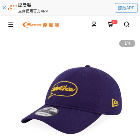
摩曼頓
開啟APP
立刻使用官方APP
0
1
/
4