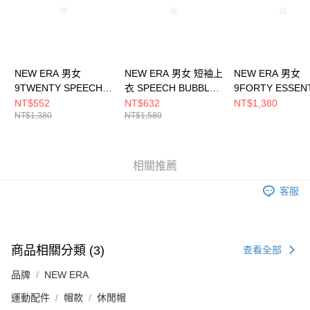
NEW ERA 男女
NEW ERA 男女 短袖上
NEW ERA 男女
9TWENTY SPEECH
衣 SPEECH BUBBLES
9FORTY ESSEN
BUBBLES 波士頓塞爾
波士頓紅襪
NBA BASIC 洛
NT$552
NT$632
NT$1,380
NT$1,380
NT$1,580
提克 NE13956999
NE13957259
人 NE70610223
相關推薦
客服
商品相關分類 (3)
查看全部
品牌
NEW ERA
運動配件
帽款
休閒帽