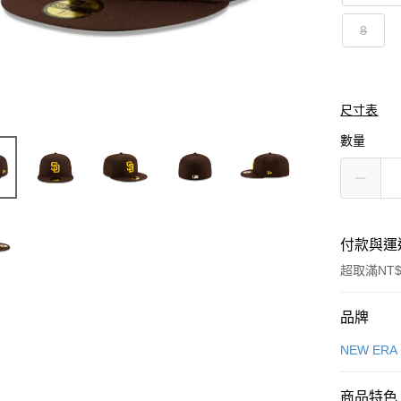
8
尺寸表
數量
付款與運
超取滿NT$
付款方式
品牌
信用卡一
NEW ERA
信用卡分
商品特色