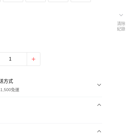
清除
紀錄
送方式
1,500免運
次付款
期付款