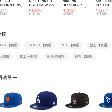
付款後門
KE U J
NIKE U NK ED
NIKE NK
NIKE U N
／ATM／
NICORN CRW
CSH CREW 2P-
HERITAGE S
PLS CSH 
每筆NT$1
※ 請注意
R -160 男女 中
144 EMBRDY 男
SMIT 男女 側背包
144 DBL
$446
NT$365
NT$527
NT$284
絡購買商品
襪 FZ3393100
女 短統襪
BA5871010
襪 DH405
$550
NT$450
NT$650
NT$350
先享後付
FZ3073133
※ 交易是
是否繳費成
付客戶支
分類
【注意事
１．透過由
 ERA 球員帽
59FIFTY 球員帽
MLB 球員帽
教士 球員帽
交易，需
求債權轉
２．關於
 休閒帽
教士 休閒帽
遮陽 球員帽
遮帽 球員帽
https://aft
３．未成
「AFTE
任。
買清單 一
４．使用「
即時審查
結果請求
５．嚴禁
形，恩沛
動。