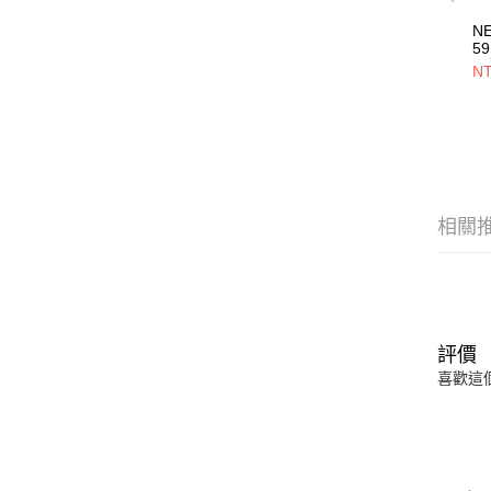
N
59
員
NT
NE
相關
評價
喜歡這