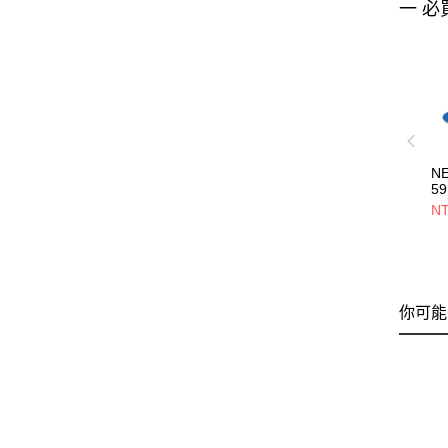
一 必
N
59
員
NT
NE
你可能