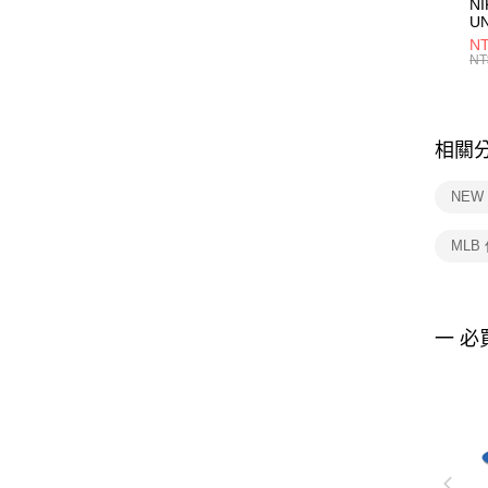
NI
U
1P
NT
統
NT
相關
NEW
MLB
一 必