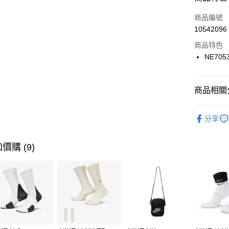
3 期 
商品編號
合作金
LINE Pay
10542096
華南商
Apple Pay
上海商
商品特色
國泰世
NE705
悠遊付
臺灣中
匯豐（
全盈+PAY
聯邦商
商品相關分
元大商
AFTEE先
玉山商
品牌
NE
相關說明
分享
台新國
【關於「A
運動配件
台灣樂
AFTEE
便利好安
運動類型
運送方式
價購 (9)
１．簡單
２．便利
7-11取貨
３．安心
每筆NT$1
【「AFT
宅配
１．於結帳
付」結帳
每筆NT$1
２．訂單
３．收到繳