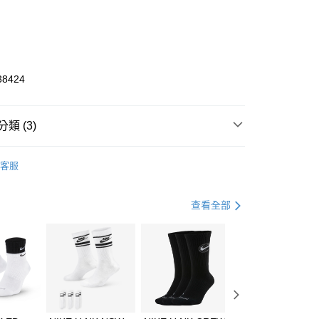
0 利率 每期
NT$526
21家銀行
庫商業銀行
第一商業銀行
業銀行
彰化商業銀行
業儲蓄銀行
台北富邦商業銀行
華商業銀行
兆豐國際商業銀行
38424
小企業銀行
台中商業銀行
台灣）商業銀行
華泰商業銀行
業銀行
遠東國際商業銀行
類 (3)
業銀行
永豐商業銀行
享後付
業銀行
星展（台灣）商業銀行
W ERA
客服
際商業銀行
中國信託商業銀行
FTEE先享後付」】
帽款
休閒帽
天信用卡公司
先享後付是「在收到商品之後才付款」的支付方式。 讓您購物簡單
心！
休閒戶外
配件
查看全部
：不需註冊會員、不需綁卡、不需儲值。
：只要手機號碼，簡訊認證，即可結帳。
(快速到店)
：先確認商品／服務後，再付款。
00，滿NT$1,500(含以上)免運費
EE先享後付」結帳流程】
方式選擇「AFTEE先享後付」後，將跳轉至「AFTEE先享後
頁面，進行簡訊認證並確認金額後，即可完成結帳。
00，滿NT$1,500(含以上)免運費
成立數日內，您將收到繳費通知簡訊。
費通知簡訊後14天內，點擊此簡訊中的連結，可透過四大超商