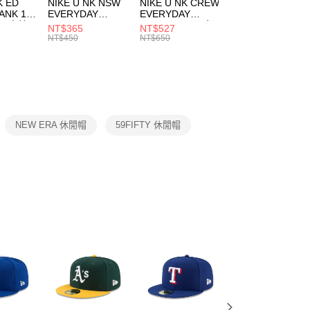
市自取
K ED
NIKE U NK NSW
NIKE U NK CREW
NIKE U NK
網路銀行／等多元方式進行付款，方視為交易完成。
ANK 1P
EVERYDAY
EVERYDAY
EVERYDAY LTW
00，滿NT$1,500(含以上)免運費
：結帳手續完成當下不需立刻繳費，但若您需要取消訂單，請聯
 男 中統
ESSENTIAL CR
BBALL 3PR 男女
ANKLE 3PR 男女
NT$365
NT$527
NT$365
的店家。未經商家同意取消之訂單仍視為有效，需透過AFTEE
8104
男女 短統襪
長統襪
踝襪 SX7677010
NT$450
NT$650
NT$450
繳納相關費用。
DX5089103
DA2123010
否成功請以「AFTEE先享後付 」之結帳頁面顯示為準，若有關於
功／繳費後需取消欲退款等相關疑問，請聯繫「AFTEE先享後
援中心」
https://netprotections.freshdesk.com/support/home
項】
恩沛科技股份有限公司提供之「AFTEE先享後付」服務完成之
NEW ERA 休閒帽
59FIFTY 休閒帽
依本服務之必要範圍內提供個人資料，並將交易相關給付款項請
讓予恩沛科技股份有限公司。
個人資料處理事宜，請瀏覽以下網址：
ee.tw/terms/#terms3
年的使用者請事先徵得法定代理人或監護人之同意方可使用
E先享後付」，若未經同意申辦者引起之損失，本公司不負相關責
AFTEE先享後付」時，將依據個別帳號之用戶狀況，依本公司
核予不同之上限額度；若仍有額度不足之情形，本公司將視審查
用戶進行身份認證。
一人註冊多個帳號或使用他人資訊註冊。若發現惡意使用之情
科技股份有限公司將有權停止該用戶之使用額度並採取法律行