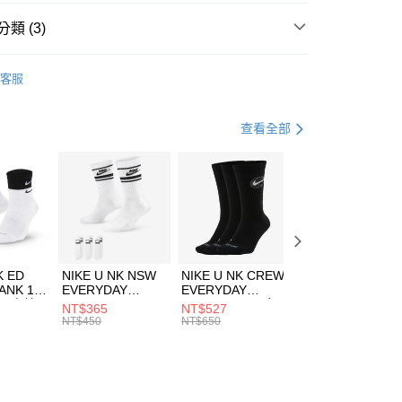
台灣）商業銀行
華泰商業銀行
業銀行
遠東國際商業銀行
類 (3)
業銀行
永豐商業銀行
享後付
業銀行
星展（台灣）商業銀行
W ERA
客服
際商業銀行
中國信託商業銀行
FTEE先享後付」】
帽款
休閒帽
天信用卡公司
先享後付是「在收到商品之後才付款」的支付方式。 讓您購物簡單
心！
休閒戶外
配件
查看全部
：不需註冊會員、不需綁卡、不需儲值。
：只要手機號碼，簡訊認證，即可結帳。
(快速到店)
：先確認商品／服務後，再付款。
00，滿NT$1,500(含以上)免運費
EE先享後付」結帳流程】
方式選擇「AFTEE先享後付」後，將跳轉至「AFTEE先享後
頁面，進行簡訊認證並確認金額後，即可完成結帳。
00，滿NT$1,500(含以上)免運費
成立數日內，您將收到繳費通知簡訊。
費通知簡訊後14天內，點擊此簡訊中的連結，可透過四大超商
市自取
K ED
NIKE U NK NSW
NIKE U NK CREW
NIKE U NK
網路銀行／等多元方式進行付款，方視為交易完成。
ANK 1P
EVERYDAY
EVERYDAY
EVERYDAY LTW
00，滿NT$1,500(含以上)免運費
：結帳手續完成當下不需立刻繳費，但若您需要取消訂單，請聯
 男 中統
ESSENTIAL CR
BBALL 3PR 男女
ANKLE 3PR 男女
NT$365
NT$527
NT$365
的店家。未經商家同意取消之訂單仍視為有效，需透過AFTEE
8104
男女 短統襪
長統襪
踝襪 SX7677010
NT$450
NT$650
NT$450
繳納相關費用。
DX5089103
DA2123010
否成功請以「AFTEE先享後付 」之結帳頁面顯示為準，若有關於
功／繳費後需取消欲退款等相關疑問，請聯繫「AFTEE先享後
援中心」
https://netprotections.freshdesk.com/support/home