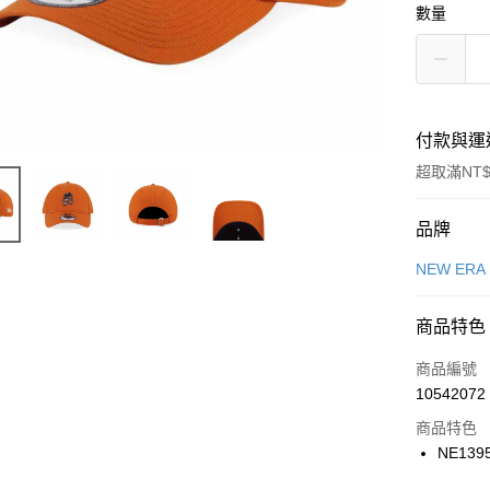
數量
付款與運
超取滿NT$
付款方式
品牌
信用卡一
NEW ERA
信用卡分
商品特色
3 期 
商品編號
合作金
LINE Pay
10542072
華南商
Apple Pay
上海商
商品特色
國泰世
NE139
悠遊付
臺灣中