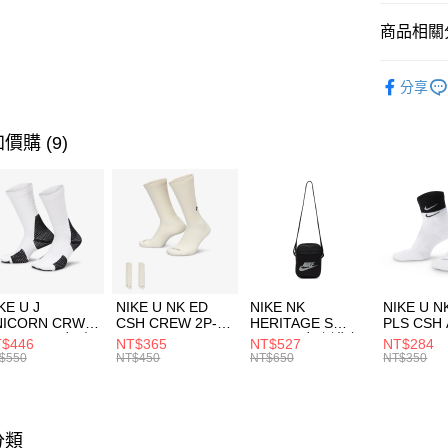
匯豐（
全盈+PAY
聯邦商
商品相關分
元大商
AFTEE先
玉山商
品牌
NE
相關說明
分享
台新國
【關於「A
運動配件
台灣樂
AFTEE
便利好安
運動類型
運送方式
價購 (9)
１．簡單
２．便利
7-11取貨
３．安心
每筆NT$1
【「AFT
宅配
１．於結帳
付」結帳
每筆NT$1
２．訂單
３．收到繳
付款後門
KE U J
NIKE U NK ED
NIKE NK
NIKE U N
／ATM／
NICORN CRW
CSH CREW 2P-
HERITAGE S
PLS CSH 
每筆NT$1
※ 請注意
R -160 男女 中
144 EMBRDY 男
SMIT 男女 側背包
144 DBL
$446
NT$365
NT$527
NT$284
絡購買商品
襪 FZ3393100
女 短統襪
BA5871010
襪 DH405
$550
NT$450
NT$650
NT$350
先享後付
FZ3073133
※ 交易是
是否繳費成
付客戶支
分類