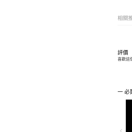
相關
評價
喜歡這
一 必