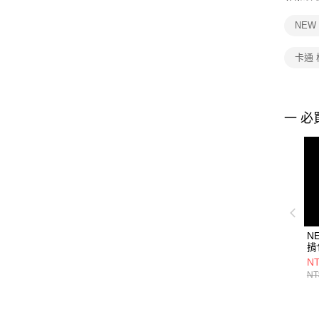
NEW
卡通
一 必
N
揹
S
NT
NE
NT