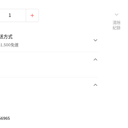
清除
紀錄
送方式
1,500免運
次付款
期付款
0 利率 每期
NT$460
21家銀行
庫商業銀行
第一商業銀行
業銀行
彰化商業銀行
業儲蓄銀行
台北富邦商業銀行
華商業銀行
兆豐國際商業銀行
56965
小企業銀行
台中商業銀行