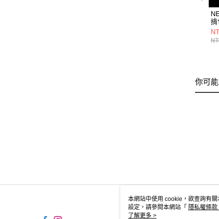
N
揹
S
NT
NE
NT
你可能
本網站中使用 cookie，欲查詢有關
設定，請參閱本網站「
隱私權條款
使用 cookie。
了解更多 >