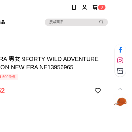
0
商品
RA 男女 9FORTY WILD ADVENTURE
ON NEW ERA NE13956965
1,500免運
52