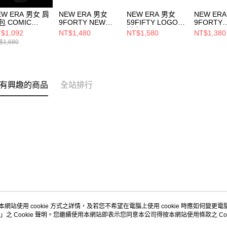
EW ERA 男女 肩
NEW ERA 男女
NEW ERA 男女
NEW ER
包 COMIC
9FORTY NEW
59FIFTY LOGO
9FORTY
PACE NEW ERA
ERA X TW
道奇 NE70034027
ESSENTI
$1,092
NT$1,480
NT$1,580
NT$1,380
14363344
NE14329736
磯道奇
$1,680
NE70609
有興趣的商品
全站排行
本網站使用 cookie 方式之詳情，及若您不希望在電腦上使用 cookie 時應如何變更電腦的
」之 Cookie 聲明。您繼續使用本網站即表示您同意本公司得按本網站使用條款之 Coo
關於我們
客服資訊