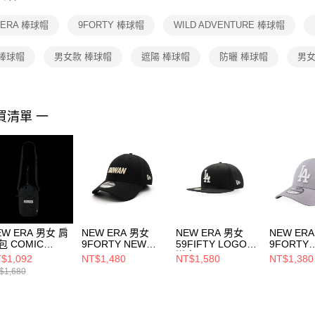
【注意事
１．透過由
 ERA 棒球帽
9FORTY 棒球帽
WILD ADVENTURE 棒球帽
交易，需
求債權轉
２．關於
 棒球帽
男女款 棒球帽
遮陽 棒球帽
防曬 棒球帽
男女 
https://aft
３．未成
「AFTE
任。
買清單 一
４．使用「
即時審查
結果請求
５．嚴禁
形，恩沛
動。
EW ERA 男女 肩
NEW ERA 男女
NEW ERA 男女
NEW ER
包 COMIC
9FORTY NEW
59FIFTY LOGO
9FORTY
PACE NEW ERA
ERA X TW
道奇 NE70034027
ESSENTI
$1,092
NT$1,480
NT$1,580
NT$1,380
14363344
NE14329736
磯道奇
$1,680
NE70609