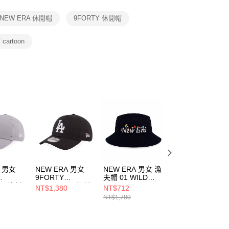
項】
恩沛科技股份有限公司提供之「AFTEE先享後付」服務完成之
NEW ERA 休閒帽
9FORTY 休閒帽
依本服務之必要範圍內提供個人資料，並將交易相關給付款項請
讓予恩沛科技股份有限公司。
個人資料處理事宜，請瀏覽以下網址：
cartoon
ee.tw/terms/#terms3
年的使用者請事先徵得法定代理人或監護人之同意方可使用
E先享後付」，若未經同意申辦者引起之損失，本公司不負相關責
AFTEE先享後付」時，將依據個別帳號之用戶狀況，依本公司
核予不同之上限額度；若仍有額度不足之情形，本公司將視審查
用戶進行身份認證。
一人註冊多個帳號或使用他人資訊註冊。若發現惡意使用之情
科技股份有限公司將有權停止該用戶之使用額度並採取法律行
A 男女
NEW ERA 男女
NEW ERA 男女 漁
NEW ERA 男女
9FORTY
夫帽 01 WILD
9FORTY NE x
AL 洛杉
ESSENTIAL 洛杉
FLORAL NEW
BT21 THE
NT$1,380
NT$712
NT$1,480
磯道奇
ERA NE13956945
JOURNEY 紫
NT$1,780
995
NE70609994
NE14901004