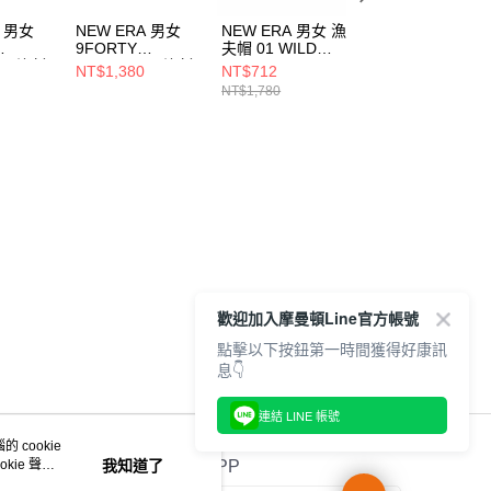
A 男女
NEW ERA 男女
NEW ERA 男女 漁
NEW ERA 男女
9FORTY
夫帽 01 WILD
9FORTY NE x
AL 洛杉
ESSENTIAL 洛杉
FLORAL NEW
BT21 THE
NT$1,380
NT$712
NT$1,480
磯道奇
ERA NE13956945
JOURNEY 紫
NT$1,780
995
NE70609994
NE14901004
歡迎加入摩曼頓Line官方帳號
點擊以下按鈕第一時間獲得好康訊
息👇
連結 LINE 帳號
 cookie
kie 聲明
我知道了
官方APP