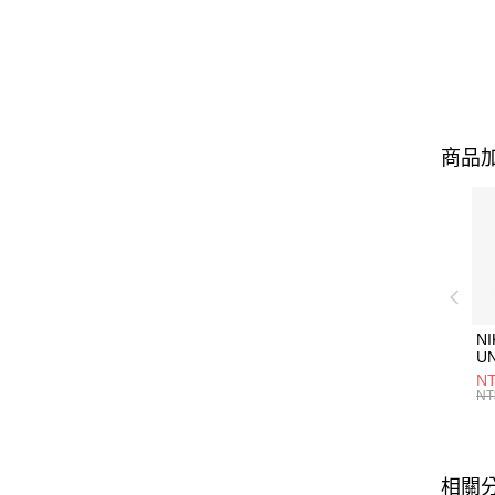
商品加
NI
U
1P
NT
統
NT
相關