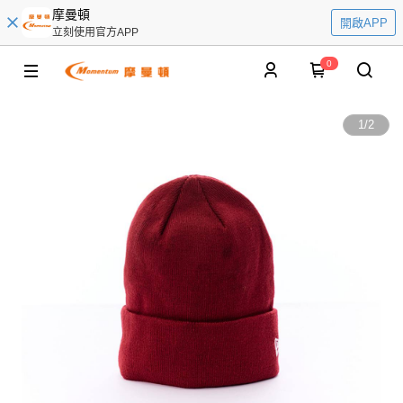
摩曼頓
開啟APP
立刻使用官方APP
0
1
/
2