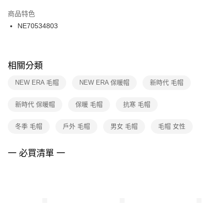
結帳頁面，進行簡訊認證並確認金額後，即可完成結帳。
２．訂單成立數日內，您將收到繳費通知簡訊。
商品特色
付款後門市自取
３．收到繳費通知簡訊後14天內，點擊此簡訊中的連結，可透過四大超商／
NE70534803
每筆NT$100，滿NT$1,500(含以上)免運費
ATM／網路銀行／等多元方式進行付款，方視為交易完成。
※ 請注意：結帳手續完成當下不需立刻繳費，但若您需要取消訂單，請聯絡
購買商品的店家。未經商家同意取消之訂單仍視為有效，需透過AFTEE先享
後付繳納相關費用。
※ 交易是否成功請以「AFTEE先享後付 」之結帳頁面顯示為準，若有關於
相關分類
是否繳費成功／繳費後需取消欲退款等相關疑問，請聯繫「AFTEE先享後付
客戶支援中心」
https://netprotections.freshdesk.com/support/home
NEW ERA 毛帽
NEW ERA 保暖帽
新時代 毛帽
【注意事項】
新時代 保暖帽
保暖 毛帽
抗寒 毛帽
１．透過由恩沛科技股份有限公司提供之「AFTEE先享後付」服務完成之交
易，需依本服務之必要範圍內提供個人資料，並將交易相關給付款項請求債
權轉讓予恩沛科技股份有限公司。
冬季 毛帽
戶外 毛帽
男女 毛帽
毛帽 女性
２．關於個人資料處理事宜，請瀏覽以下網址：
https://aftee.tw/terms/#terms3
３．未成年的使用者請事先徵得法定代理人或監護人之同意方可使用
一 必買清單 一
「AFTEE先享後付」，若未經同意申辦者引起之損失，本公司不負相關責
任。
４．使用「AFTEE先享後付」時，將依據個別帳號之用戶狀況，依本公司即
時審查核予不同之上限額度；若仍有額度不足之情形，本公司將視審查結果
請求用戶進行身份認證。
５．嚴禁一人註冊多個帳號或使用他人資訊註冊。若發現惡意使用之情形，
恩沛科技股份有限公司將有權停止該用戶之使用額度並採取法律行動。