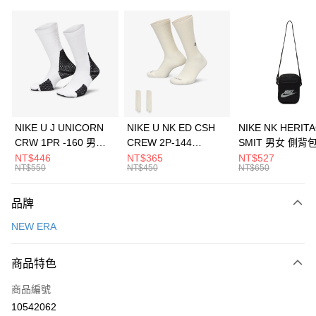
信用卡分期付款
3 期 0 利率 每期
NT$360
21家銀行
合作金庫商業銀行
第一商業銀行
LINE Pay
華南商業銀行
彰化商業銀行
Apple Pay
上海商業儲蓄銀行
台北富邦商業銀行
國泰世華商業銀行
兆豐國際商業銀行
悠遊付
臺灣中小企業銀行
台中商業銀行
NIKE U J UNICORN
NIKE U NK ED CSH
NIKE NK HERIT
匯豐（台灣）商業銀行
華泰商業銀行
CRW 1PR -160 男女
CREW 2P-144
SMIT 男女 側背
全盈+PAY
聯邦商業銀行
遠東國際商業銀行
中統襪 FZ3393100
EMBRDY 男女 短統襪
BA5871010
NT$446
NT$365
NT$527
元大商業銀行
永豐商業銀行
NT$550
NT$450
NT$650
AFTEE先享後付
FZ3073133
玉山商業銀行
星展（台灣）商業銀行
相關說明
台新國際商業銀行
中國信託商業銀行
品牌
【關於「AFTEE先享後付」】
台灣樂天信用卡公司
AFTEE先享後付是「在收到商品之後才付款」的支付方式。 讓您購物簡單
運送方式
NEW ERA
便利好安心！
１．簡單：不需註冊會員、不需綁卡、不需儲值。
7-11取貨(快速到店)
２．便利：只要手機號碼，簡訊認證，即可結帳。
商品特色
每筆NT$100，滿NT$1,500(含以上)免運費
３．安心：先確認商品／服務後，再付款。
商品編號
宅配
【「AFTEE先享後付」結帳流程】
１．於結帳方式選擇「AFTEE先享後付」後，將跳轉至「AFTEE先享後付」
10542062
每筆NT$100，滿NT$1,500(含以上)免運費