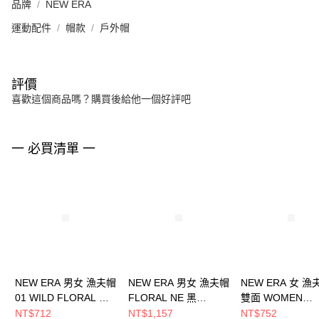
品牌
NEW ERA
運動配件
帽款
戶外帽
評價
喜歡這個商品嗎？購買後給他一個好評吧
一 必買清單 一
NEW ERA 男女 漁夫帽
NEW ERA 男女 漁夫帽
NEW ERA 女 漁
01 WILD FLORAL 紐
FLORAL NE 黑
雙面 WOMEN
約洋基 NE13956944
NE14499872
FLORAL NEW E
NT$712
NT$1,157
NT$752