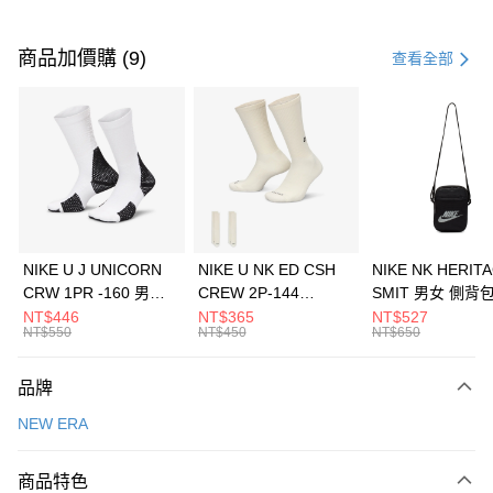
付款方式
信用卡一次付款
商品加價購 (9)
查看全部
信用卡分期付款
3 期 0 利率 每期
NT$593
21家銀行
合作金庫商業銀行
第一商業銀行
LINE Pay
華南商業銀行
彰化商業銀行
Apple Pay
上海商業儲蓄銀行
台北富邦商業銀行
國泰世華商業銀行
兆豐國際商業銀行
悠遊付
臺灣中小企業銀行
台中商業銀行
NIKE U J UNICORN
NIKE U NK ED CSH
NIKE NK HERIT
匯豐（台灣）商業銀行
華泰商業銀行
CRW 1PR -160 男女
CREW 2P-144
SMIT 男女 側背
全盈+PAY
聯邦商業銀行
遠東國際商業銀行
中統襪 FZ3393100
EMBRDY 男女 短統襪
BA5871010
NT$446
NT$365
NT$527
元大商業銀行
永豐商業銀行
NT$550
NT$450
NT$650
AFTEE先享後付
FZ3073133
玉山商業銀行
星展（台灣）商業銀行
相關說明
台新國際商業銀行
中國信託商業銀行
品牌
【關於「AFTEE先享後付」】
台灣樂天信用卡公司
AFTEE先享後付是「在收到商品之後才付款」的支付方式。 讓您購物簡單
運送方式
NEW ERA
便利好安心！
１．簡單：不需註冊會員、不需綁卡、不需儲值。
7-11取貨(快速到店)
２．便利：只要手機號碼，簡訊認證，即可結帳。
商品特色
每筆NT$100，滿NT$1,500(含以上)免運費
３．安心：先確認商品／服務後，再付款。