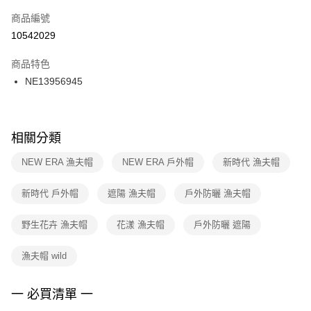
商品編號
宅配
【「AFTEE先享後付」結帳流程】
１．於結帳方式選擇「AFTEE先享後付」後，將跳轉至「AFTEE先享後付」
10542029
每筆NT$100，滿NT$1,500(含以上)免運費
結帳頁面，進行簡訊認證並確認金額後，即可完成結帳。
２．訂單成立數日內，您將收到繳費通知簡訊。
商品特色
付款後門市自取
３．收到繳費通知簡訊後14天內，點擊此簡訊中的連結，可透過四大超商／
NE13956945
每筆NT$100，滿NT$1,500(含以上)免運費
ATM／網路銀行／等多元方式進行付款，方視為交易完成。
※ 請注意：結帳手續完成當下不需立刻繳費，但若您需要取消訂單，請聯絡
購買商品的店家。未經商家同意取消之訂單仍視為有效，需透過AFTEE先享
後付繳納相關費用。
※ 交易是否成功請以「AFTEE先享後付 」之結帳頁面顯示為準，若有關於
相關分類
是否繳費成功／繳費後需取消欲退款等相關疑問，請聯繫「AFTEE先享後付
客戶支援中心」
https://netprotections.freshdesk.com/support/home
NEW ERA 漁夫帽
NEW ERA 戶外帽
新時代 漁夫帽
【注意事項】
新時代 戶外帽
遮陽 漁夫帽
戶外防曬 漁夫帽
１．透過由恩沛科技股份有限公司提供之「AFTEE先享後付」服務完成之交
易，需依本服務之必要範圍內提供個人資料，並將交易相關給付款項請求債
權轉讓予恩沛科技股份有限公司。
野生花卉 漁夫帽
花漾 漁夫帽
戶外防曬 遮陽
２．關於個人資料處理事宜，請瀏覽以下網址：
https://aftee.tw/terms/#terms3
漁夫帽 wild
３．未成年的使用者請事先徵得法定代理人或監護人之同意方可使用
「AFTEE先享後付」，若未經同意申辦者引起之損失，本公司不負相關責
任。
一 必買清單 一
４．使用「AFTEE先享後付」時，將依據個別帳號之用戶狀況，依本公司即
時審查核予不同之上限額度；若仍有額度不足之情形，本公司將視審查結果