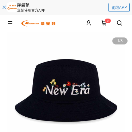
摩曼頓
開啟APP
立刻使用官方APP
0
1
/
3