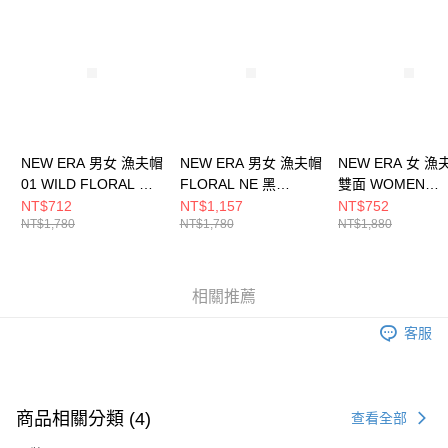
請求用戶進行身份認證。
５．嚴禁一人註冊多個帳號或使用他人資訊註冊。若發現惡意使用之情形，
恩沛科技股份有限公司將有權停止該用戶之使用額度並採取法律行動。
NEW ERA 男女 漁夫帽
NEW ERA 男女 漁夫帽
NEW ERA 女 漁
01 WILD FLORAL 紐
FLORAL NE 黑
雙面 WOMEN
約洋基 NE13956944
NE14499872
FLORAL NEW E
NT$712
NT$1,157
NT$752
NT$1,780
NT$1,780
NT$1,880
NE13529157
相關推薦
客服
商品相關分類 (4)
查看全部