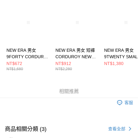
請求用戶進行身份認證。
５．嚴禁一人註冊多個帳號或使用他人資訊註冊。若發現惡意使用之情形，
恩沛科技股份有限公司將有權停止該用戶之使用額度並採取法律行動。
NEW ERA 男女
NEW ERA 男女 短褲
NEW ERA 男女
9FORTY CORDUROY
CORDUROY NEW
9TWENTY SMAL
NEW ERA
ERA NE13957288
NEW ERA FW25
NT$672
NT$912
NT$1,380
NT$1,680
NT$2,280
NE13956973
ERA 單寧
NE14700899
相關推薦
客服
商品相關分類 (3)
查看全部