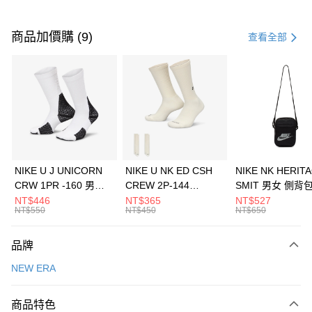
付款方式
信用卡一次付款
商品加價購 (9)
查看全部
信用卡分期付款
3 期 0 利率 每期
NT$560
21家銀行
合作金庫商業銀行
第一商業銀行
LINE Pay
華南商業銀行
彰化商業銀行
Apple Pay
上海商業儲蓄銀行
台北富邦商業銀行
國泰世華商業銀行
兆豐國際商業銀行
悠遊付
臺灣中小企業銀行
台中商業銀行
NIKE U J UNICORN
NIKE U NK ED CSH
NIKE NK HERIT
匯豐（台灣）商業銀行
華泰商業銀行
CRW 1PR -160 男女
CREW 2P-144
SMIT 男女 側背
全盈+PAY
聯邦商業銀行
遠東國際商業銀行
中統襪 FZ3393100
EMBRDY 男女 短統襪
BA5871010
NT$446
NT$365
NT$527
元大商業銀行
永豐商業銀行
NT$550
NT$450
NT$650
AFTEE先享後付
FZ3073133
玉山商業銀行
星展（台灣）商業銀行
相關說明
台新國際商業銀行
中國信託商業銀行
品牌
【關於「AFTEE先享後付」】
台灣樂天信用卡公司
AFTEE先享後付是「在收到商品之後才付款」的支付方式。 讓您購物簡單
運送方式
NEW ERA
便利好安心！
１．簡單：不需註冊會員、不需綁卡、不需儲值。
7-11取貨(快速到店)
２．便利：只要手機號碼，簡訊認證，即可結帳。
商品特色
每筆NT$100，滿NT$1,500(含以上)免運費
３．安心：先確認商品／服務後，再付款。