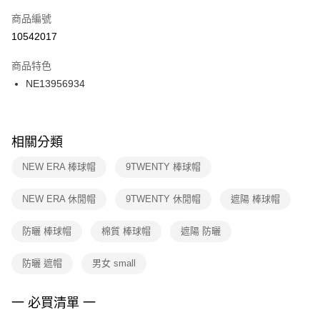
商品編號
宅配
【「AFTEE先享後付」結帳流程】
１．於結帳方式選擇「AFTEE先享後付」後，將跳轉至「AFTEE先享後付」
10542017
每筆NT$100，滿NT$1,500(含以上)免運費
結帳頁面，進行簡訊認證並確認金額後，即可完成結帳。
２．訂單成立數日內，您將收到繳費通知簡訊。
商品特色
付款後門市自取
３．收到繳費通知簡訊後14天內，點擊此簡訊中的連結，可透過四大超商／
NE13956934
每筆NT$100，滿NT$1,500(含以上)免運費
ATM／網路銀行／等多元方式進行付款，方視為交易完成。
※ 請注意：結帳手續完成當下不需立刻繳費，但若您需要取消訂單，請聯絡
購買商品的店家。未經商家同意取消之訂單仍視為有效，需透過AFTEE先享
後付繳納相關費用。
※ 交易是否成功請以「AFTEE先享後付 」之結帳頁面顯示為準，若有關於
相關分類
是否繳費成功／繳費後需取消欲退款等相關疑問，請聯繫「AFTEE先享後付
客戶支援中心」
https://netprotections.freshdesk.com/support/home
NEW ERA 棒球帽
9TWENTY 棒球帽
【注意事項】
NEW ERA 休閒帽
9TWENTY 休閒帽
遮陽 棒球帽
１．透過由恩沛科技股份有限公司提供之「AFTEE先享後付」服務完成之交
易，需依本服務之必要範圍內提供個人資料，並將交易相關給付款項請求債
權轉讓予恩沛科技股份有限公司。
防曬 棒球帽
棉質 棒球帽
遮陽 防曬
２．關於個人資料處理事宜，請瀏覽以下網址：
https://aftee.tw/terms/#terms3
防曬 遮帽
男女 small
３．未成年的使用者請事先徵得法定代理人或監護人之同意方可使用
「AFTEE先享後付」，若未經同意申辦者引起之損失，本公司不負相關責
任。
一 必買清單 一
４．使用「AFTEE先享後付」時，將依據個別帳號之用戶狀況，依本公司即
時審查核予不同之上限額度；若仍有額度不足之情形，本公司將視審查結果