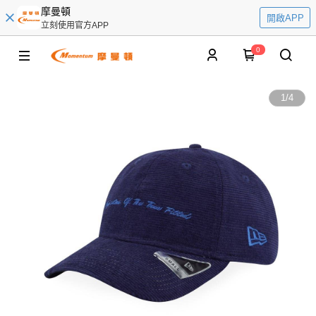
摩曼頓
開啟APP
立刻使用官方APP
0
1
/
4