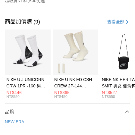
超取滿NT$1,500免運
付款方式
信用卡一次付款
商品加價購 (9)
查看全部
信用卡分期付款
3 期 0 利率 每期
NT$526
21家銀行
合作金庫商業銀行
第一商業銀行
LINE Pay
華南商業銀行
彰化商業銀行
Apple Pay
上海商業儲蓄銀行
台北富邦商業銀行
國泰世華商業銀行
兆豐國際商業銀行
悠遊付
臺灣中小企業銀行
台中商業銀行
NIKE U J UNICORN
NIKE U NK ED CSH
NIKE NK HERIT
匯豐（台灣）商業銀行
華泰商業銀行
CRW 1PR -160 男女
CREW 2P-144
SMIT 男女 側背
全盈+PAY
聯邦商業銀行
遠東國際商業銀行
中統襪 FZ3393100
EMBRDY 男女 短統襪
BA5871010
NT$446
NT$365
NT$527
元大商業銀行
永豐商業銀行
NT$550
NT$450
NT$650
AFTEE先享後付
FZ3073133
玉山商業銀行
星展（台灣）商業銀行
相關說明
台新國際商業銀行
中國信託商業銀行
品牌
【關於「AFTEE先享後付」】
台灣樂天信用卡公司
AFTEE先享後付是「在收到商品之後才付款」的支付方式。 讓您購物簡單
運送方式
NEW ERA
便利好安心！
１．簡單：不需註冊會員、不需綁卡、不需儲值。
7-11取貨(快速到店)
２．便利：只要手機號碼，簡訊認證，即可結帳。