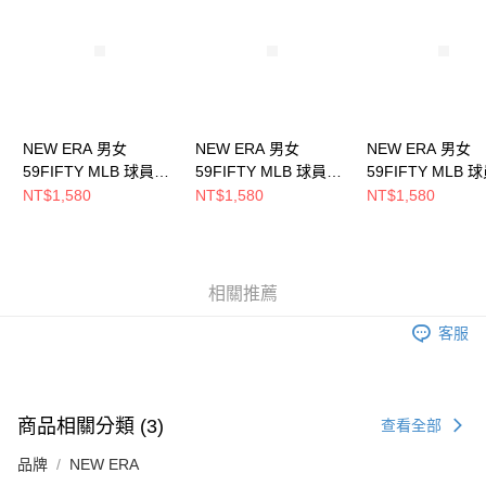
時審查核予不同之上限額度；若仍有額度不足之情形，本公司將視審查結果
請求用戶進行身份認證。
５．嚴禁一人註冊多個帳號或使用他人資訊註冊。若發現惡意使用之情形，
恩沛科技股份有限公司將有權停止該用戶之使用額度並採取法律行動。
NEW ERA 男女
NEW ERA 男女
NEW ERA 男女
59FIFTY MLB 球員帽
59FIFTY MLB 球員帽
59FIFTY MLB 
水手 客場
運動家 NE70376388
紅襪 NE7036091
NT$1,580
NT$1,580
NT$1,580
NE70360949
相關推薦
客服
商品相關分類 (3)
查看全部
品牌
NEW ERA