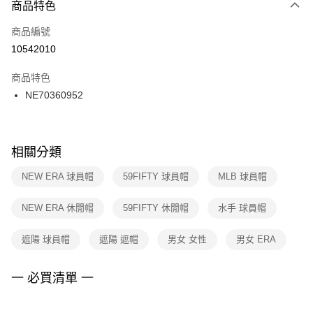
商品特色
每筆NT$100，滿NT$1,500(含以上)免運費
３．安心：先確認商品／服務後，再付款。
商品編號
宅配
【「AFTEE先享後付」結帳流程】
１．於結帳方式選擇「AFTEE先享後付」後，將跳轉至「AFTEE先享後付」
10542010
每筆NT$100，滿NT$1,500(含以上)免運費
結帳頁面，進行簡訊認證並確認金額後，即可完成結帳。
２．訂單成立數日內，您將收到繳費通知簡訊。
商品特色
付款後門市自取
３．收到繳費通知簡訊後14天內，點擊此簡訊中的連結，可透過四大超商／
NE70360952
每筆NT$100，滿NT$1,500(含以上)免運費
ATM／網路銀行／等多元方式進行付款，方視為交易完成。
※ 請注意：結帳手續完成當下不需立刻繳費，但若您需要取消訂單，請聯絡
購買商品的店家。未經商家同意取消之訂單仍視為有效，需透過AFTEE先享
後付繳納相關費用。
※ 交易是否成功請以「AFTEE先享後付 」之結帳頁面顯示為準，若有關於
相關分類
是否繳費成功／繳費後需取消欲退款等相關疑問，請聯繫「AFTEE先享後付
客戶支援中心」
https://netprotections.freshdesk.com/support/home
NEW ERA 球員帽
59FIFTY 球員帽
MLB 球員帽
【注意事項】
NEW ERA 休閒帽
59FIFTY 休閒帽
水手 球員帽
１．透過由恩沛科技股份有限公司提供之「AFTEE先享後付」服務完成之交
易，需依本服務之必要範圍內提供個人資料，並將交易相關給付款項請求債
權轉讓予恩沛科技股份有限公司。
遮陽 球員帽
遮陽 遮帽
男女 女性
男女 ERA
２．關於個人資料處理事宜，請瀏覽以下網址：
https://aftee.tw/terms/#terms3
３．未成年的使用者請事先徵得法定代理人或監護人之同意方可使用
一 必買清單 一
「AFTEE先享後付」，若未經同意申辦者引起之損失，本公司不負相關責
任。
４．使用「AFTEE先享後付」時，將依據個別帳號之用戶狀況，依本公司即