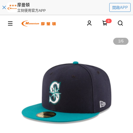
摩曼頓
開啟APP
立刻使用官方APP
0
1
/
6