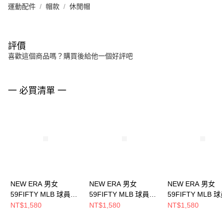
運動配件
帽款
休閒帽
評價
喜歡這個商品嗎？購買後給他一個好評吧
一 必買清單 一
NEW ERA 男女
NEW ERA 男女
NEW ERA 男女
59FIFTY MLB 球員帽
59FIFTY MLB 球員帽
59FIFTY MLB 
落磯 客場
大都會 客場
道奇 客場
NT$1,580
NT$1,580
NT$1,580
NE70365295
NE70360938
NE70331962