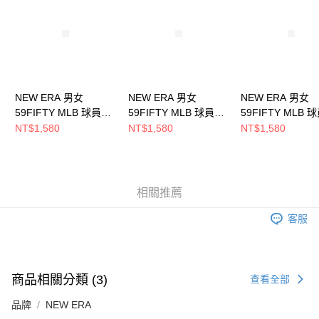
時審查核予不同之上限額度；若仍有額度不足之情形，本公司將視審查結果
請求用戶進行身份認證。
５．嚴禁一人註冊多個帳號或使用他人資訊註冊。若發現惡意使用之情形，
恩沛科技股份有限公司將有權停止該用戶之使用額度並採取法律行動。
NEW ERA 男女
NEW ERA 男女
NEW ERA 男女
59FIFTY MLB 球員帽
59FIFTY MLB 球員帽
59FIFTY MLB 
落磯 客場
大都會 客場
道奇 客場
NT$1,580
NT$1,580
NT$1,580
NE70365295
NE70360938
NE70331962
相關推薦
客服
商品相關分類 (3)
查看全部
品牌
NEW ERA