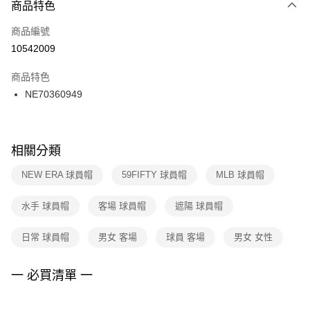
商品特色
每筆NT$100，滿NT$1,500(含以上)免運費
３．安心：先確認商品／服務後，再付款。
商品編號
宅配
【「AFTEE先享後付」結帳流程】
１．於結帳方式選擇「AFTEE先享後付」後，將跳轉至「AFTEE先享後付」
10542009
每筆NT$100，滿NT$1,500(含以上)免運費
結帳頁面，進行簡訊認證並確認金額後，即可完成結帳。
２．訂單成立數日內，您將收到繳費通知簡訊。
商品特色
付款後門市自取
３．收到繳費通知簡訊後14天內，點擊此簡訊中的連結，可透過四大超商／
NE70360949
每筆NT$100，滿NT$1,500(含以上)免運費
ATM／網路銀行／等多元方式進行付款，方視為交易完成。
※ 請注意：結帳手續完成當下不需立刻繳費，但若您需要取消訂單，請聯絡
購買商品的店家。未經商家同意取消之訂單仍視為有效，需透過AFTEE先享
後付繳納相關費用。
※ 交易是否成功請以「AFTEE先享後付 」之結帳頁面顯示為準，若有關於
相關分類
是否繳費成功／繳費後需取消欲退款等相關疑問，請聯繫「AFTEE先享後付
客戶支援中心」
https://netprotections.freshdesk.com/support/home
NEW ERA 球員帽
59FIFTY 球員帽
MLB 球員帽
【注意事項】
水手 球員帽
客場 球員帽
遮陽 球員帽
１．透過由恩沛科技股份有限公司提供之「AFTEE先享後付」服務完成之交
易，需依本服務之必要範圍內提供個人資料，並將交易相關給付款項請求債
權轉讓予恩沛科技股份有限公司。
日常 球員帽
男女 客場
球員 客場
男女 女性
２．關於個人資料處理事宜，請瀏覽以下網址：
https://aftee.tw/terms/#terms3
３．未成年的使用者請事先徵得法定代理人或監護人之同意方可使用
一 必買清單 一
「AFTEE先享後付」，若未經同意申辦者引起之損失，本公司不負相關責
任。
４．使用「AFTEE先享後付」時，將依據個別帳號之用戶狀況，依本公司即