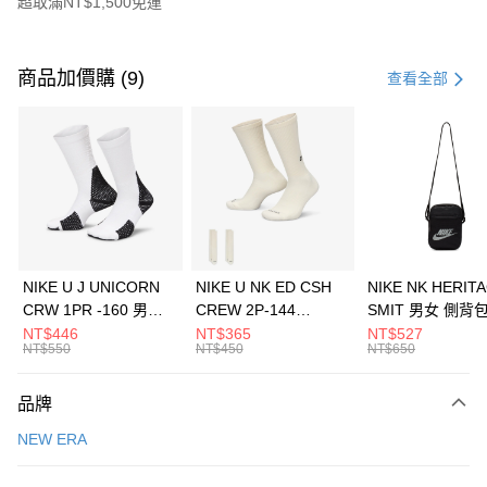
超取滿NT$1,500免運
付款方式
信用卡一次付款
商品加價購 (9)
查看全部
信用卡分期付款
3 期 0 利率 每期
NT$526
21家銀行
合作金庫商業銀行
第一商業銀行
LINE Pay
華南商業銀行
彰化商業銀行
Apple Pay
上海商業儲蓄銀行
台北富邦商業銀行
國泰世華商業銀行
兆豐國際商業銀行
悠遊付
臺灣中小企業銀行
台中商業銀行
NIKE U J UNICORN
NIKE U NK ED CSH
NIKE NK HERIT
匯豐（台灣）商業銀行
華泰商業銀行
CRW 1PR -160 男女
CREW 2P-144
SMIT 男女 側背
全盈+PAY
聯邦商業銀行
遠東國際商業銀行
中統襪 FZ3393100
EMBRDY 男女 短統襪
BA5871010
NT$446
NT$365
NT$527
元大商業銀行
永豐商業銀行
NT$550
NT$450
NT$650
AFTEE先享後付
FZ3073133
玉山商業銀行
星展（台灣）商業銀行
相關說明
台新國際商業銀行
中國信託商業銀行
品牌
【關於「AFTEE先享後付」】
台灣樂天信用卡公司
AFTEE先享後付是「在收到商品之後才付款」的支付方式。 讓您購物簡單
運送方式
NEW ERA
便利好安心！
１．簡單：不需註冊會員、不需綁卡、不需儲值。
7-11取貨(快速到店)
２．便利：只要手機號碼，簡訊認證，即可結帳。