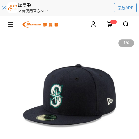
摩曼頓
開啟APP
立刻使用官方APP
0
1
/
6