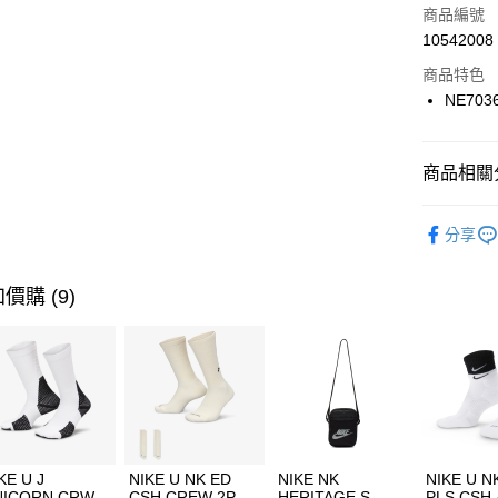
商品編號
合作金
LINE Pay
10542008
華南商
Apple Pay
上海商
商品特色
國泰世
NE703
悠遊付
臺灣中
匯豐（
全盈+PAY
聯邦商
商品相關分
元大商
AFTEE先
玉山商
品牌
NE
相關說明
分享
台新國
【關於「A
運動配件
台灣樂
AFTEE
便利好安
運動類型
運送方式
價購 (9)
１．簡單
２．便利
7-11取貨
３．安心
每筆NT$1
【「AFT
宅配
１．於結帳
付」結帳
每筆NT$1
２．訂單
３．收到繳
付款後門
KE U J
NIKE U NK ED
NIKE NK
NIKE U N
／ATM／
NICORN CRW
CSH CREW 2P-
HERITAGE S
PLS CSH 