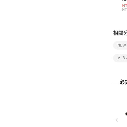
1P
NT
統
NT
相關
NEW
MLB
一 必