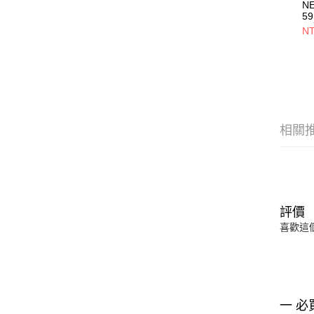
N
59
員
NT
NE
相關
評價
喜歡這
一 必