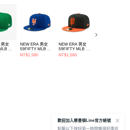
A 男女
NEW ERA 男女
NEW ERA 男女
NEW ERA 男女
 MLB 球
59FIFTY MLB 球
59FIFTY MLB 球
59FIFTY MLB 球
家
員帽 大都會
員帽巨人 黑/ 橘
員帽 紅襪
NT$1,580
NT$1,580
NT$1,580
388
NE70340967
NE70360951
NE70360919
歡迎加入摩曼頓Line官方帳號
點擊以下按鈕第一時間獲得好康訊