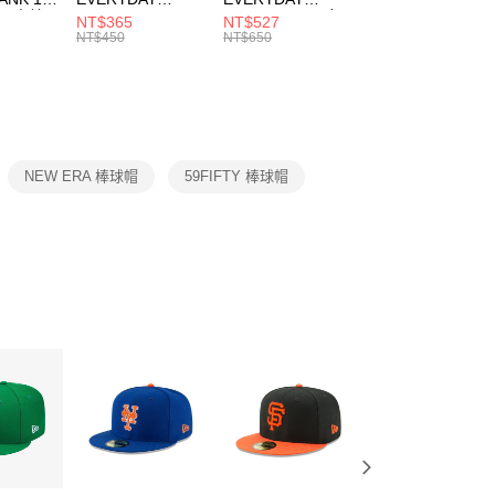
00，滿NT$1,500(含以上)免運費
：結帳手續完成當下不需立刻繳費，但若您需要取消訂單，請聯
 男 中統
ESSENTIAL CR
BBALL 3PR 男女
ANKLE 3PR 男女
NT$365
NT$527
NT$365
的店家。未經商家同意取消之訂單仍視為有效，需透過AFTEE
8104
男女 短統襪
長統襪
踝襪 SX7677010
NT$450
NT$650
NT$450
繳納相關費用。
DX5089103
DA2123010
否成功請以「AFTEE先享後付 」之結帳頁面顯示為準，若有關於
功／繳費後需取消欲退款等相關疑問，請聯繫「AFTEE先享後
援中心」
https://netprotections.freshdesk.com/support/home
項】
恩沛科技股份有限公司提供之「AFTEE先享後付」服務完成之
NEW ERA 棒球帽
59FIFTY 棒球帽
依本服務之必要範圍內提供個人資料，並將交易相關給付款項請
讓予恩沛科技股份有限公司。
個人資料處理事宜，請瀏覽以下網址：
ee.tw/terms/#terms3
年的使用者請事先徵得法定代理人或監護人之同意方可使用
E先享後付」，若未經同意申辦者引起之損失，本公司不負相關責
AFTEE先享後付」時，將依據個別帳號之用戶狀況，依本公司
核予不同之上限額度；若仍有額度不足之情形，本公司將視審查
用戶進行身份認證。
一人註冊多個帳號或使用他人資訊註冊。若發現惡意使用之情
科技股份有限公司將有權停止該用戶之使用額度並採取法律行