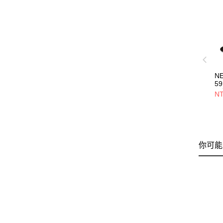
N
59
員
NT
NE
你可能