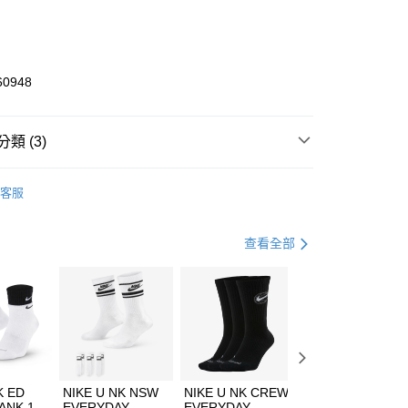
庫商業銀行
第一商業銀行
業銀行
彰化商業銀行
業儲蓄銀行
台北富邦商業銀行
華商業銀行
兆豐國際商業銀行
60948
小企業銀行
台中商業銀行
台灣）商業銀行
華泰商業銀行
業銀行
遠東國際商業銀行
類 (3)
業銀行
永豐商業銀行
享後付
業銀行
星展（台灣）商業銀行
W ERA
客服
際商業銀行
中國信託商業銀行
FTEE先享後付」】
帽款
休閒帽
天信用卡公司
先享後付是「在收到商品之後才付款」的支付方式。 讓您購物簡單
心！
休閒戶外
配件
查看全部
：不需註冊會員、不需綁卡、不需儲值。
：只要手機號碼，簡訊認證，即可結帳。
(快速到店)
：先確認商品／服務後，再付款。
00，滿NT$1,500(含以上)免運費
EE先享後付」結帳流程】
方式選擇「AFTEE先享後付」後，將跳轉至「AFTEE先享後
頁面，進行簡訊認證並確認金額後，即可完成結帳。
00，滿NT$1,500(含以上)免運費
成立數日內，您將收到繳費通知簡訊。
費通知簡訊後14天內，點擊此簡訊中的連結，可透過四大超商
市自取
K ED
NIKE U NK NSW
NIKE U NK CREW
NIKE U NK
網路銀行／等多元方式進行付款，方視為交易完成。
ANK 1P
EVERYDAY
EVERYDAY
EVERYDAY LTW