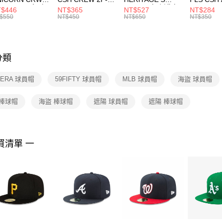
每筆NT$1
※ 請注意
R -160 男女 中
144 EMBRDY 男
SMIT 男女 側背包
144 DBL
$446
NT$365
NT$527
NT$284
絡購買商品
襪 FZ3393100
女 短統襪
BA5871010
襪 DH405
$550
NT$450
NT$650
NT$350
先享後付
FZ3073133
※ 交易是
是否繳費成
付客戶支
分類
【注意事
１．透過由
 ERA 球員帽
59FIFTY 球員帽
MLB 球員帽
海盜 球員帽
交易，需
求債權轉
２．關於
 棒球帽
海盜 棒球帽
遮陽 球員帽
遮陽 棒球帽
https://aft
３．未成
「AFTE
任。
買清單 一
４．使用「
即時審查
結果請求
５．嚴禁
形，恩沛
動。