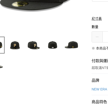
尺寸表
數量
※ 本商品
付款與運
超取滿NT$
付款方式
品牌
信用卡一
NEW ERA
信用卡分
商品特色
3 期 