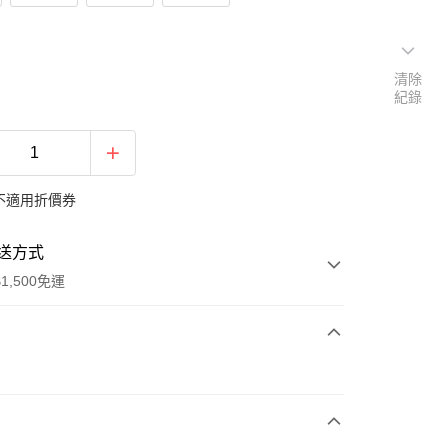
清除
紀錄
不適用折價券
送方式
1,500免運
次付款
期付款
0 利率 每期
NT$526
21家銀行