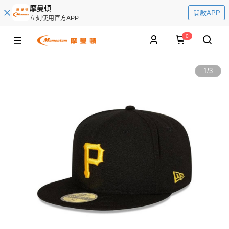
摩曼頓
開啟APP
立刻使用官方APP
0
1
/
3