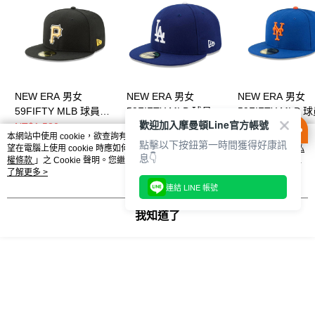
時審查核予不同之上限額度；若仍有額度不足之情形，本公司將視審查結果
請求用戶進行身份認證。
５．嚴禁一人註冊多個帳號或使用他人資訊註冊。若發現惡意使用之情形，
恩沛科技股份有限公司將有權停止該用戶之使用額度並採取法律行動。
NEW ERA 男女
NEW ERA 男女
NEW ERA 男女
59FIFTY MLB 球員帽
59FIFTY MLB 球員帽
59FIFTY MLB 
歡迎加入摩曼頓Line官方帳號
海盜 NE70360948
道奇 客場
大都會 客場
NT$1,580
NT$1,580
NT$1,580
本網站中使用 cookie，欲查詢有關本網站使用 cookie 方式之詳情，及若您不希
NE70331962
NE70360938
點擊以下按鈕第一時間獲得好康訊
望在電腦上使用 cookie 時應如何變更電腦的 cookie 設定，請參閱本網站「
隱私
息👇
權條款
」之 Cookie 聲明。您繼續使用本網站即表示您同意本公司得按本網站使
用條款之 Cookie 聲明使用 cookie。
了解更多 >
連結 LINE 帳號
相關推薦
我知道了
客服
商品相關分類 (3)
查看全部
品牌
NEW ERA