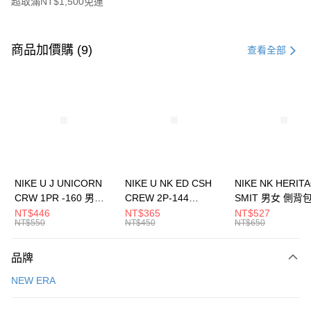
超取滿NT$1,500免運
付款方式
信用卡一次付款
商品加價購 (9)
查看全部
信用卡分期付款
3 期 0 利率 每期
NT$526
21家銀行
合作金庫商業銀行
第一商業銀行
LINE Pay
華南商業銀行
彰化商業銀行
Apple Pay
上海商業儲蓄銀行
台北富邦商業銀行
國泰世華商業銀行
兆豐國際商業銀行
悠遊付
臺灣中小企業銀行
台中商業銀行
NIKE U J UNICORN
NIKE U NK ED CSH
NIKE NK HERIT
匯豐（台灣）商業銀行
華泰商業銀行
CRW 1PR -160 男女
CREW 2P-144
SMIT 男女 側背
全盈+PAY
聯邦商業銀行
遠東國際商業銀行
中統襪 FZ3393100
EMBRDY 男女 短統襪
BA5871010
NT$446
NT$365
NT$527
元大商業銀行
永豐商業銀行
NT$550
NT$450
NT$650
AFTEE先享後付
FZ3073133
玉山商業銀行
星展（台灣）商業銀行
相關說明
台新國際商業銀行
中國信託商業銀行
品牌
【關於「AFTEE先享後付」】
台灣樂天信用卡公司
AFTEE先享後付是「在收到商品之後才付款」的支付方式。 讓您購物簡單
運送方式
NEW ERA
便利好安心！
１．簡單：不需註冊會員、不需綁卡、不需儲值。
7-11取貨(快速到店)
２．便利：只要手機號碼，簡訊認證，即可結帳。