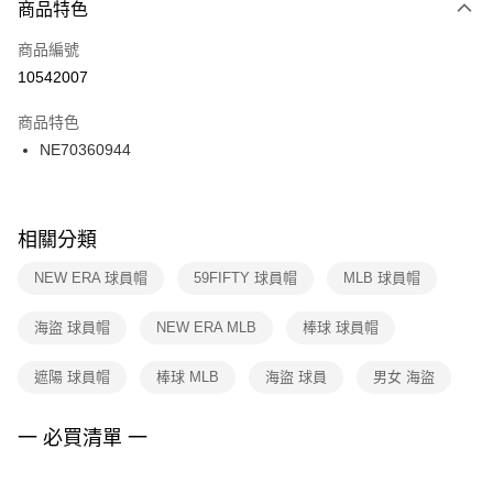
商品特色
每筆NT$100，滿NT$1,500(含以上)免運費
３．安心：先確認商品／服務後，再付款。
商品編號
宅配
【「AFTEE先享後付」結帳流程】
１．於結帳方式選擇「AFTEE先享後付」後，將跳轉至「AFTEE先享後付」
10542007
每筆NT$100，滿NT$1,500(含以上)免運費
結帳頁面，進行簡訊認證並確認金額後，即可完成結帳。
２．訂單成立數日內，您將收到繳費通知簡訊。
商品特色
付款後門市自取
３．收到繳費通知簡訊後14天內，點擊此簡訊中的連結，可透過四大超商／
NE70360944
每筆NT$100，滿NT$1,500(含以上)免運費
ATM／網路銀行／等多元方式進行付款，方視為交易完成。
※ 請注意：結帳手續完成當下不需立刻繳費，但若您需要取消訂單，請聯絡
購買商品的店家。未經商家同意取消之訂單仍視為有效，需透過AFTEE先享
後付繳納相關費用。
※ 交易是否成功請以「AFTEE先享後付 」之結帳頁面顯示為準，若有關於
相關分類
是否繳費成功／繳費後需取消欲退款等相關疑問，請聯繫「AFTEE先享後付
客戶支援中心」
https://netprotections.freshdesk.com/support/home
NEW ERA 球員帽
59FIFTY 球員帽
MLB 球員帽
【注意事項】
海盜 球員帽
NEW ERA MLB
棒球 球員帽
１．透過由恩沛科技股份有限公司提供之「AFTEE先享後付」服務完成之交
易，需依本服務之必要範圍內提供個人資料，並將交易相關給付款項請求債
權轉讓予恩沛科技股份有限公司。
遮陽 球員帽
棒球 MLB
海盜 球員
男女 海盜
２．關於個人資料處理事宜，請瀏覽以下網址：
https://aftee.tw/terms/#terms3
３．未成年的使用者請事先徵得法定代理人或監護人之同意方可使用
一 必買清單 一
「AFTEE先享後付」，若未經同意申辦者引起之損失，本公司不負相關責
任。
４．使用「AFTEE先享後付」時，將依據個別帳號之用戶狀況，依本公司即