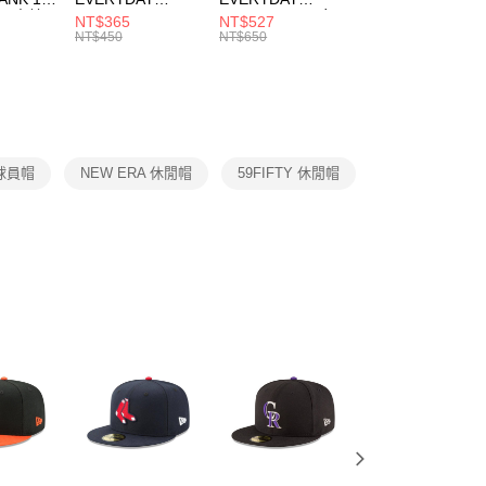
00，滿NT$1,500(含以上)免運費
：結帳手續完成當下不需立刻繳費，但若您需要取消訂單，請聯
 男 中統
ESSENTIAL CR
BBALL 3PR 男女
ANKLE 3PR 男女
NT$365
NT$527
NT$365
的店家。未經商家同意取消之訂單仍視為有效，需透過AFTEE
8104
男女 短統襪
長統襪
踝襪 SX7677010
NT$450
NT$650
NT$450
繳納相關費用。
DX5089103
DA2123010
否成功請以「AFTEE先享後付 」之結帳頁面顯示為準，若有關於
功／繳費後需取消欲退款等相關疑問，請聯繫「AFTEE先享後
援中心」
https://netprotections.freshdesk.com/support/home
項】
恩沛科技股份有限公司提供之「AFTEE先享後付」服務完成之
 球員帽
NEW ERA 休閒帽
59FIFTY 休閒帽
依本服務之必要範圍內提供個人資料，並將交易相關給付款項請
讓予恩沛科技股份有限公司。
個人資料處理事宜，請瀏覽以下網址：
ee.tw/terms/#terms3
年的使用者請事先徵得法定代理人或監護人之同意方可使用
E先享後付」，若未經同意申辦者引起之損失，本公司不負相關責
AFTEE先享後付」時，將依據個別帳號之用戶狀況，依本公司
核予不同之上限額度；若仍有額度不足之情形，本公司將視審查
用戶進行身份認證。
一人註冊多個帳號或使用他人資訊註冊。若發現惡意使用之情
科技股份有限公司將有權停止該用戶之使用額度並採取法律行