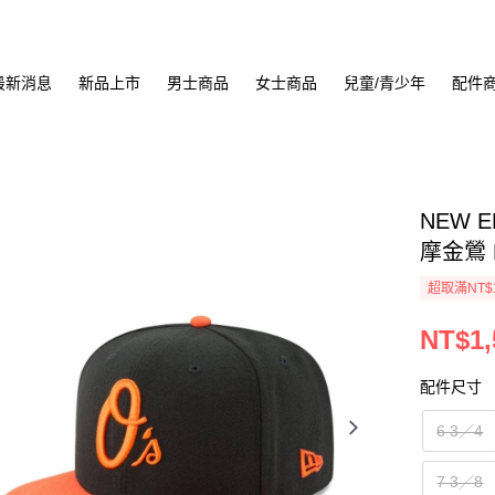
最新消息
新品上市
男士商品
女士商品
兒童/青少年
配件
NEW E
摩金鶯 N
超取滿NT$
NT$1,
配件尺寸
6 3／4
7 3／8