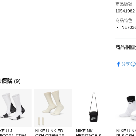
商品編號
合作金
LINE Pay
10541982
華南商
Apple Pay
上海商
商品特色
國泰世
NE703
悠遊付
臺灣中
匯豐（
全盈+PAY
聯邦商
商品相關分
元大商
AFTEE先
玉山商
品牌
NE
相關說明
分享
台新國
【關於「A
運動配件
台灣樂
AFTEE
便利好安
運動類型
運送方式
價購 (9)
１．簡單
２．便利
7-11取貨
３．安心
每筆NT$1
【「AFT
宅配
１．於結帳
付」結帳
每筆NT$1
２．訂單
３．收到繳
付款後門
KE U J
NIKE U NK ED
NIKE NK
NIKE U N
／ATM／
NICORN CRW
CSH CREW 2P-
HERITAGE S
PLS CSH 