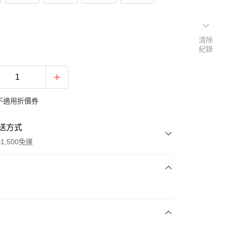
清除
紀錄
不適用折價券
送方式
1,500免運
次付款
期付款
0 利率 每期
NT$526
21家銀行