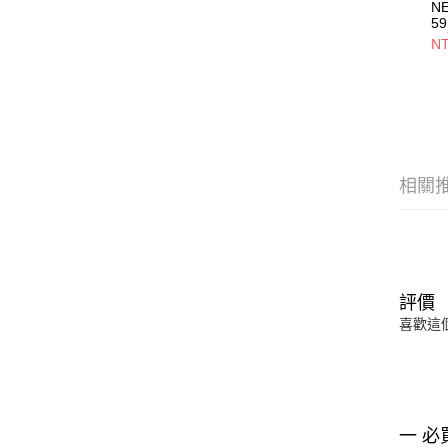
N
59
員
NT
NE
相關
評價
喜歡這
一 必