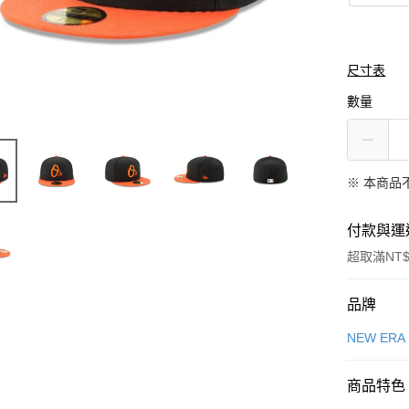
尺寸表
數量
※ 本商品
付款與運
超取滿NT$
付款方式
品牌
信用卡一
NEW ERA
信用卡分
商品特色
3 期 