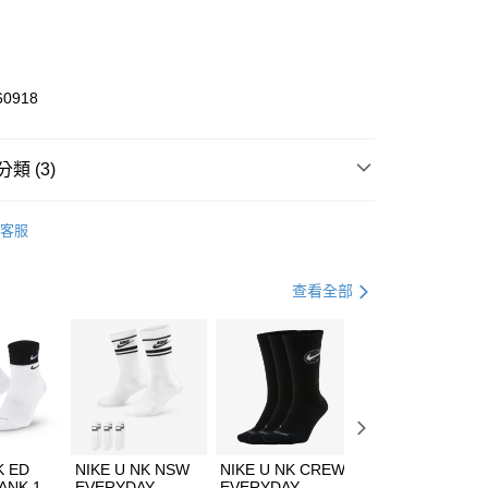
庫商業銀行
第一商業銀行
業銀行
彰化商業銀行
業儲蓄銀行
台北富邦商業銀行
華商業銀行
兆豐國際商業銀行
60918
小企業銀行
台中商業銀行
台灣）商業銀行
華泰商業銀行
業銀行
遠東國際商業銀行
類 (3)
業銀行
永豐商業銀行
享後付
業銀行
星展（台灣）商業銀行
W ERA
客服
際商業銀行
中國信託商業銀行
FTEE先享後付」】
帽款
休閒帽
天信用卡公司
先享後付是「在收到商品之後才付款」的支付方式。 讓您購物簡單
心！
休閒戶外
配件
查看全部
：不需註冊會員、不需綁卡、不需儲值。
：只要手機號碼，簡訊認證，即可結帳。
(快速到店)
：先確認商品／服務後，再付款。
00，滿NT$1,500(含以上)免運費
EE先享後付」結帳流程】
方式選擇「AFTEE先享後付」後，將跳轉至「AFTEE先享後
頁面，進行簡訊認證並確認金額後，即可完成結帳。
00，滿NT$1,500(含以上)免運費
成立數日內，您將收到繳費通知簡訊。
費通知簡訊後14天內，點擊此簡訊中的連結，可透過四大超商
市自取
K ED
NIKE U NK NSW
NIKE U NK CREW
NIKE U NK
網路銀行／等多元方式進行付款，方視為交易完成。
ANK 1P
EVERYDAY
EVERYDAY
EVERYDAY LTW