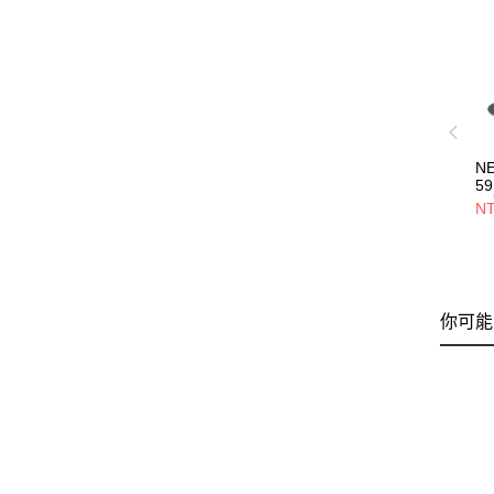
N
59
員
NT
NE
你可能