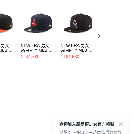
A 男女
NEW ERA 男女
NEW ERA 男女
NEW ERA 男女
 MLB 球
59FIFTY MLB 球
59FIFTY MLB 球
59FIFTY MLB 球
/ 橘
員帽 紅襪
員帽 落磯 客場
員帽 小熊 客場
NT$1,580
NT$1,580
NT$1,580
951
NE70360919
NE70365295
NE70331934
歡迎加入摩曼頓Line官方帳號
點擊以下按鈕第一時間獲得好康訊