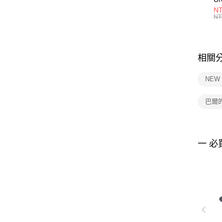
1P
NT
統
NT
相關
NEW
巴爾
一 必