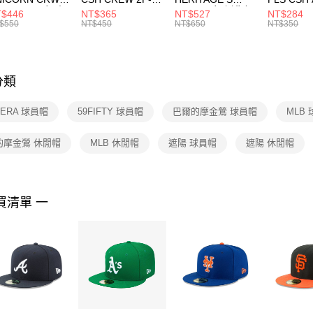
每筆NT$1
※ 請注意
R -160 男女 中
144 EMBRDY 男
SMIT 男女 側背包
144 DBL
$446
NT$365
NT$527
NT$284
絡購買商品
襪 FZ3393100
女 短統襪
BA5871010
襪 DH405
$550
NT$450
NT$650
NT$350
先享後付
FZ3073133
※ 交易是
是否繳費成
付客戶支
分類
【注意事
１．透過由
 ERA 球員帽
59FIFTY 球員帽
巴爾的摩金鶯 球員帽
MLB
交易，需
求債權轉
２．關於
的摩金鶯 休閒帽
MLB 休閒帽
遮陽 球員帽
遮陽 休閒帽
https://aft
３．未成
「AFTE
任。
買清單 一
４．使用「
即時審查
結果請求
５．嚴禁
形，恩沛
動。