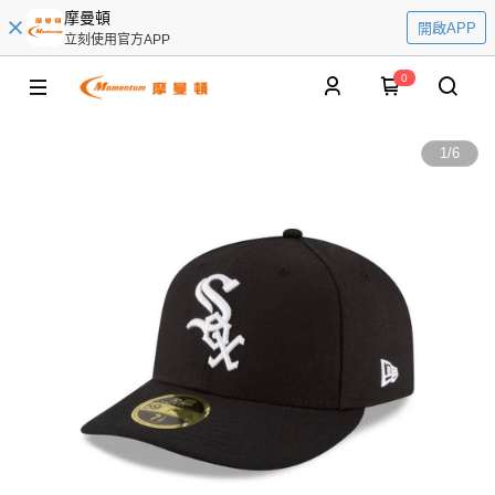
摩曼頓
開啟APP
立刻使用官方APP
0
1
/
6