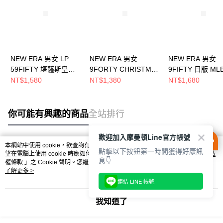
NEW ERA 男女 LP
NEW ERA 男女
NEW ERA 男女
59FIFTY 堪薩斯皇家
9FORTY CHRISTMAS
9FIFTY 日版 ML
NE70360646
PACK FW25 芝加哥白
LOGO 芝加哥白
NT$1,580
NT$1,380
NT$1,680
襪 深綠 NE14700987
NE14737371
你可能有興趣的商品
全站排行
歡迎加入摩曼頓Line官方帳號
本網站中使用 cookie，欲查詢有關本網站使用 cookie 方式之詳情，及若您不希
點擊以下按鈕第一時間獲得好康訊
熱門標籤
望在電腦上使用 cookie 時應如何變更電腦的 cookie 設定，請參閱本網站「
隱私
息👇
權條款
」之 Cookie 聲明。您繼續使用本網站即表示您同意本公司得按本網站使
用條款之 Cookie 聲明使用 cookie。
了解更多 >
連結 LINE 帳號
我知道了