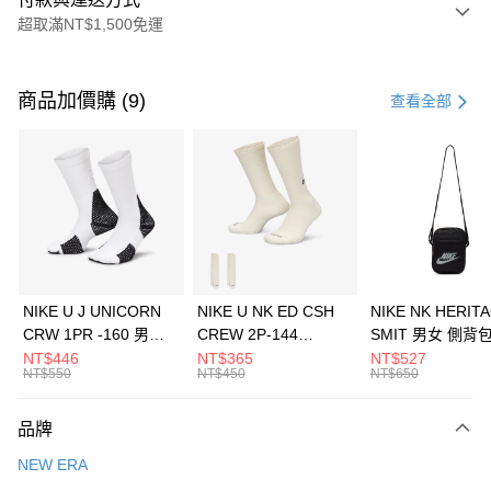
超取滿NT$1,500免運
付款方式
信用卡一次付款
商品加價購 (9)
查看全部
信用卡分期付款
3 期 0 利率 每期
NT$526
21家銀行
合作金庫商業銀行
第一商業銀行
LINE Pay
華南商業銀行
彰化商業銀行
Apple Pay
上海商業儲蓄銀行
台北富邦商業銀行
國泰世華商業銀行
兆豐國際商業銀行
悠遊付
臺灣中小企業銀行
台中商業銀行
NIKE U J UNICORN
NIKE U NK ED CSH
NIKE NK HERIT
匯豐（台灣）商業銀行
華泰商業銀行
CRW 1PR -160 男女
CREW 2P-144
SMIT 男女 側背
全盈+PAY
聯邦商業銀行
遠東國際商業銀行
中統襪 FZ3393100
EMBRDY 男女 短統襪
BA5871010
NT$446
NT$365
NT$527
元大商業銀行
永豐商業銀行
NT$550
NT$450
NT$650
AFTEE先享後付
FZ3073133
玉山商業銀行
星展（台灣）商業銀行
相關說明
台新國際商業銀行
中國信託商業銀行
品牌
【關於「AFTEE先享後付」】
台灣樂天信用卡公司
AFTEE先享後付是「在收到商品之後才付款」的支付方式。 讓您購物簡單
運送方式
NEW ERA
便利好安心！
１．簡單：不需註冊會員、不需綁卡、不需儲值。