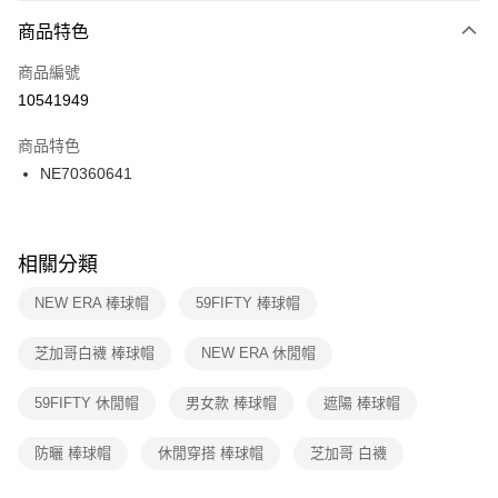
7-11取貨(快速到店)
２．便利：只要手機號碼，簡訊認證，即可結帳。
商品特色
每筆NT$100，滿NT$1,500(含以上)免運費
３．安心：先確認商品／服務後，再付款。
商品編號
宅配
【「AFTEE先享後付」結帳流程】
１．於結帳方式選擇「AFTEE先享後付」後，將跳轉至「AFTEE先享後付」
10541949
每筆NT$100，滿NT$1,500(含以上)免運費
結帳頁面，進行簡訊認證並確認金額後，即可完成結帳。
２．訂單成立數日內，您將收到繳費通知簡訊。
商品特色
付款後門市自取
３．收到繳費通知簡訊後14天內，點擊此簡訊中的連結，可透過四大超商／
NE70360641
每筆NT$100，滿NT$1,500(含以上)免運費
ATM／網路銀行／等多元方式進行付款，方視為交易完成。
※ 請注意：結帳手續完成當下不需立刻繳費，但若您需要取消訂單，請聯絡
購買商品的店家。未經商家同意取消之訂單仍視為有效，需透過AFTEE先享
後付繳納相關費用。
※ 交易是否成功請以「AFTEE先享後付 」之結帳頁面顯示為準，若有關於
相關分類
是否繳費成功／繳費後需取消欲退款等相關疑問，請聯繫「AFTEE先享後付
客戶支援中心」
https://netprotections.freshdesk.com/support/home
NEW ERA 棒球帽
59FIFTY 棒球帽
【注意事項】
芝加哥白襪 棒球帽
NEW ERA 休閒帽
１．透過由恩沛科技股份有限公司提供之「AFTEE先享後付」服務完成之交
易，需依本服務之必要範圍內提供個人資料，並將交易相關給付款項請求債
權轉讓予恩沛科技股份有限公司。
59FIFTY 休閒帽
男女款 棒球帽
遮陽 棒球帽
２．關於個人資料處理事宜，請瀏覽以下網址：
https://aftee.tw/terms/#terms3
防曬 棒球帽
休閒穿搭 棒球帽
芝加哥 白襪
３．未成年的使用者請事先徵得法定代理人或監護人之同意方可使用
「AFTEE先享後付」，若未經同意申辦者引起之損失，本公司不負相關責
任。