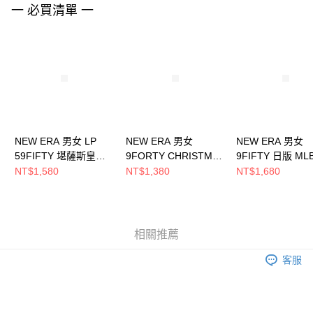
一 必買清單 一
４．使用「AFTEE先享後付」時，將依據個別帳號之用戶狀況，依本公司即
時審查核予不同之上限額度；若仍有額度不足之情形，本公司將視審查結果
請求用戶進行身份認證。
５．嚴禁一人註冊多個帳號或使用他人資訊註冊。若發現惡意使用之情形，
恩沛科技股份有限公司將有權停止該用戶之使用額度並採取法律行動。
NEW ERA 男女 LP
NEW ERA 男女
NEW ERA 男女
59FIFTY 堪薩斯皇家
9FORTY CHRISTMAS
9FIFTY 日版 ML
NE70360646
PACK FW25 芝加哥白
LOGO 芝加哥白
NT$1,580
NT$1,380
NT$1,680
襪 深綠 NE14700987
NE14737371
相關推薦
客服