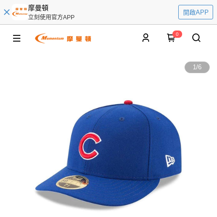
摩曼頓
開啟APP
立刻使用官方APP
0
1
/
6