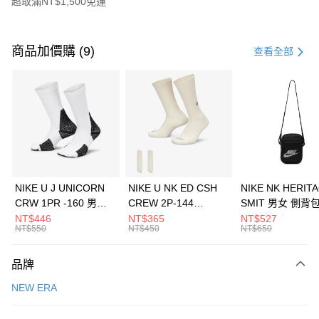
超取滿NT$1,500免運
付款方式
信用卡一次付款
商品加價購 (9)
查看全部
信用卡分期付款
3 期 0 利率 每期
NT$526
21家銀行
合作金庫商業銀行
第一商業銀行
LINE Pay
華南商業銀行
彰化商業銀行
Apple Pay
上海商業儲蓄銀行
台北富邦商業銀行
國泰世華商業銀行
兆豐國際商業銀行
悠遊付
臺灣中小企業銀行
台中商業銀行
NIKE U J UNICORN
NIKE U NK ED CSH
NIKE NK HERIT
匯豐（台灣）商業銀行
華泰商業銀行
CRW 1PR -160 男女
CREW 2P-144
SMIT 男女 側背
全盈+PAY
聯邦商業銀行
遠東國際商業銀行
中統襪 FZ3393100
EMBRDY 男女 短統襪
BA5871010
NT$446
NT$365
NT$527
元大商業銀行
永豐商業銀行
NT$550
NT$450
NT$650
AFTEE先享後付
FZ3073133
玉山商業銀行
星展（台灣）商業銀行
相關說明
台新國際商業銀行
中國信託商業銀行
品牌
【關於「AFTEE先享後付」】
台灣樂天信用卡公司
AFTEE先享後付是「在收到商品之後才付款」的支付方式。 讓您購物簡單
運送方式
NEW ERA
便利好安心！
１．簡單：不需註冊會員、不需綁卡、不需儲值。
7-11取貨(快速到店)
２．便利：只要手機號碼，簡訊認證，即可結帳。