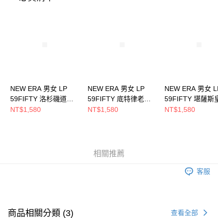
時審查核予不同之上限額度；若仍有額度不足之情形，本公司將視審查結果
請求用戶進行身份認證。
５．嚴禁一人註冊多個帳號或使用他人資訊註冊。若發現惡意使用之情形，
恩沛科技股份有限公司將有權停止該用戶之使用額度並採取法律行動。
NEW ERA 男女 LP
NEW ERA 男女 LP
NEW ERA 男女 L
59FIFTY 洛杉磯道奇
59FIFTY 底特律老虎
59FIFTY 堪薩斯
NE70360647
NE70654432
NE70360646
NT$1,580
NT$1,580
NT$1,580
相關推薦
客服
商品相關分類 (3)
查看全部