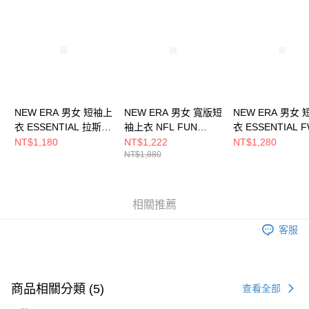
請求用戶進行身份認證。
５．嚴禁一人註冊多個帳號或使用他人資訊註冊。若發現惡意使用之情形，
恩沛科技股份有限公司將有權停止該用戶之使用額度並採取法律行動。
NEW ERA 男女 短袖上
NEW ERA 男女 寬版短
NEW ERA 男女
衣 ESSENTIAL 拉斯維
袖上衣 NFL FUN
衣 ESSENTIAL 
加斯突襲者
GRAPHIC 拉斯維加斯
拉斯維加斯突襲者
NT$1,180
NT$1,222
NT$1,280
NT$1,880
NE14364824
突襲者 黑
NE14701220
NE14701294
相關推薦
客服
商品相關分類 (5)
查看全部