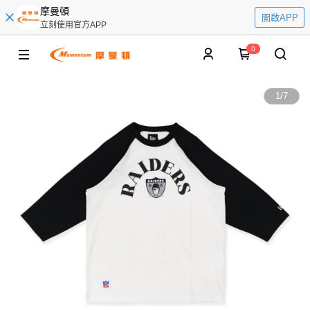
摩曼頓
開啟APP
立刻使用官方APP
0
1
/
7