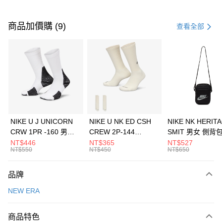
付款方式
信用卡一次付款
商品加價購 (9)
查看全部
信用卡分期付款
3 期 0 利率 每期
NT$660
21家銀行
合作金庫商業銀行
第一商業銀行
LINE Pay
華南商業銀行
彰化商業銀行
Apple Pay
上海商業儲蓄銀行
台北富邦商業銀行
國泰世華商業銀行
兆豐國際商業銀行
悠遊付
臺灣中小企業銀行
台中商業銀行
NIKE U J UNICORN
NIKE U NK ED CSH
NIKE NK HERIT
匯豐（台灣）商業銀行
華泰商業銀行
CRW 1PR -160 男女
CREW 2P-144
SMIT 男女 側背
全盈+PAY
聯邦商業銀行
遠東國際商業銀行
中統襪 FZ3393100
EMBRDY 男女 短統襪
BA5871010
NT$446
NT$365
NT$527
元大商業銀行
永豐商業銀行
NT$550
NT$450
NT$650
AFTEE先享後付
FZ3073133
玉山商業銀行
星展（台灣）商業銀行
相關說明
台新國際商業銀行
中國信託商業銀行
品牌
【關於「AFTEE先享後付」】
台灣樂天信用卡公司
AFTEE先享後付是「在收到商品之後才付款」的支付方式。 讓您購物簡單
運送方式
NEW ERA
便利好安心！
１．簡單：不需註冊會員、不需綁卡、不需儲值。
7-11取貨(快速到店)
２．便利：只要手機號碼，簡訊認證，即可結帳。
商品特色
每筆NT$100，滿NT$1,500(含以上)免運費
３．安心：先確認商品／服務後，再付款。