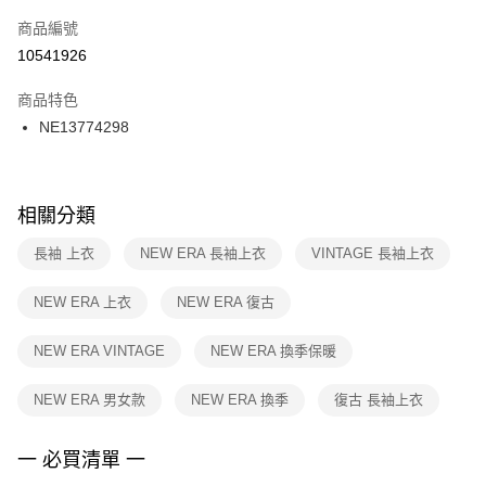
商品編號
宅配
【「AFTEE先享後付」結帳流程】
１．於結帳方式選擇「AFTEE先享後付」後，將跳轉至「AFTEE先享後付」
10541926
每筆NT$100，滿NT$1,500(含以上)免運費
結帳頁面，進行簡訊認證並確認金額後，即可完成結帳。
２．訂單成立數日內，您將收到繳費通知簡訊。
商品特色
付款後門市自取
３．收到繳費通知簡訊後14天內，點擊此簡訊中的連結，可透過四大超商／
NE13774298
每筆NT$100，滿NT$1,500(含以上)免運費
ATM／網路銀行／等多元方式進行付款，方視為交易完成。
※ 請注意：結帳手續完成當下不需立刻繳費，但若您需要取消訂單，請聯絡
購買商品的店家。未經商家同意取消之訂單仍視為有效，需透過AFTEE先享
後付繳納相關費用。
※ 交易是否成功請以「AFTEE先享後付 」之結帳頁面顯示為準，若有關於
相關分類
是否繳費成功／繳費後需取消欲退款等相關疑問，請聯繫「AFTEE先享後付
客戶支援中心」
https://netprotections.freshdesk.com/support/home
長袖 上衣
NEW ERA 長袖上衣
VINTAGE 長袖上衣
【注意事項】
NEW ERA 上衣
NEW ERA 復古
１．透過由恩沛科技股份有限公司提供之「AFTEE先享後付」服務完成之交
易，需依本服務之必要範圍內提供個人資料，並將交易相關給付款項請求債
權轉讓予恩沛科技股份有限公司。
NEW ERA VINTAGE
NEW ERA 換季保暖
２．關於個人資料處理事宜，請瀏覽以下網址：
https://aftee.tw/terms/#terms3
NEW ERA 男女款
NEW ERA 換季
復古 長袖上衣
３．未成年的使用者請事先徵得法定代理人或監護人之同意方可使用
「AFTEE先享後付」，若未經同意申辦者引起之損失，本公司不負相關責
任。
一 必買清單 一
４．使用「AFTEE先享後付」時，將依據個別帳號之用戶狀況，依本公司即
時審查核予不同之上限額度；若仍有額度不足之情形，本公司將視審查結果