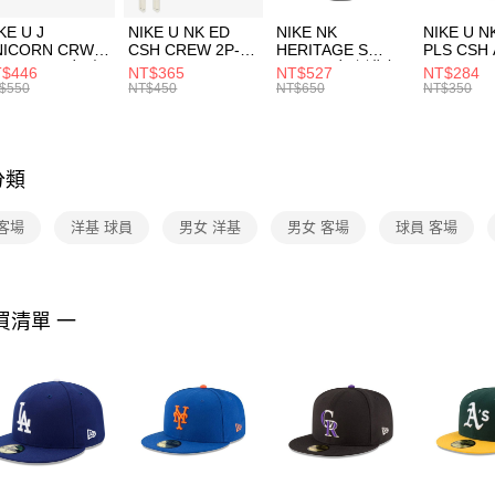
３．收到繳
付款後門
KE U J
NIKE U NK ED
NIKE NK
NIKE U N
／ATM／
NICORN CRW
CSH CREW 2P-
HERITAGE S
PLS CSH 
每筆NT$1
※ 請注意
R -160 男女 中
144 EMBRDY 男
SMIT 男女 側背包
144 DBL
$446
NT$365
NT$527
NT$284
絡購買商品
襪 FZ3393100
女 短統襪
BA5871010
襪 DH405
$550
NT$450
NT$650
NT$350
先享後付
FZ3073133
※ 交易是
是否繳費成
付客戶支
分類
【注意事
１．透過由
客場
洋基 球員
男女 洋基
男女 客場
球員 客場
交易，需
求債權轉
２．關於
https://aft
３．未成
買清單 一
「AFTE
任。
４．使用「
即時審查
結果請求
５．嚴禁
形，恩沛
動。