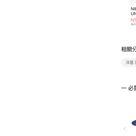
NI
U
1P
NT
統
NT
相關
洋基 
一 必