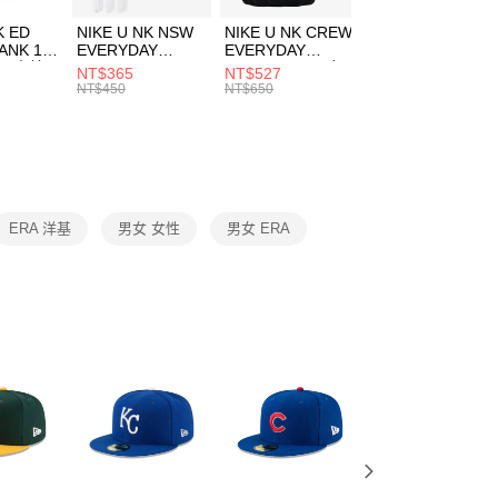
費通知簡訊後14天內，點擊此簡訊中的連結，可透過四大超商
市自取
K ED
NIKE U NK NSW
NIKE U NK CREW
NIKE U NK
網路銀行／等多元方式進行付款，方視為交易完成。
ANK 1P
EVERYDAY
EVERYDAY
EVERYDAY LTW
00，滿NT$1,500(含以上)免運費
：結帳手續完成當下不需立刻繳費，但若您需要取消訂單，請聯
 男 中統
ESSENTIAL CR
BBALL 3PR 男女
ANKLE 3PR 男女
NT$365
NT$527
NT$365
的店家。未經商家同意取消之訂單仍視為有效，需透過AFTEE
8104
男女 短統襪
長統襪
踝襪 SX7677010
NT$450
NT$650
NT$450
繳納相關費用。
DX5089103
DA2123010
否成功請以「AFTEE先享後付 」之結帳頁面顯示為準，若有關於
功／繳費後需取消欲退款等相關疑問，請聯繫「AFTEE先享後
援中心」
https://netprotections.freshdesk.com/support/home
項】
恩沛科技股份有限公司提供之「AFTEE先享後付」服務完成之
ERA 洋基
男女 女性
男女 ERA
依本服務之必要範圍內提供個人資料，並將交易相關給付款項請
讓予恩沛科技股份有限公司。
個人資料處理事宜，請瀏覽以下網址：
ee.tw/terms/#terms3
年的使用者請事先徵得法定代理人或監護人之同意方可使用
E先享後付」，若未經同意申辦者引起之損失，本公司不負相關責
AFTEE先享後付」時，將依據個別帳號之用戶狀況，依本公司
核予不同之上限額度；若仍有額度不足之情形，本公司將視審查
用戶進行身份認證。
一人註冊多個帳號或使用他人資訊註冊。若發現惡意使用之情
科技股份有限公司將有權停止該用戶之使用額度並採取法律行