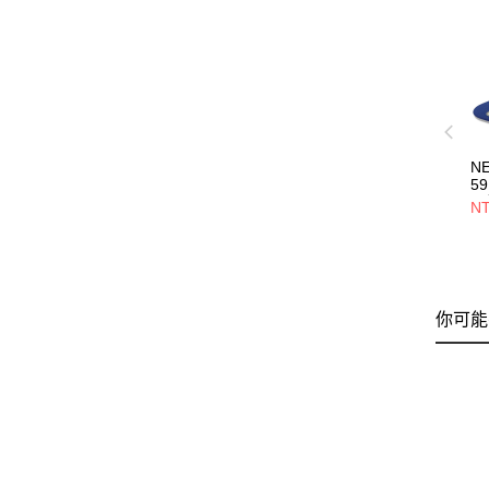
N
59
員
NT
NE
你可能