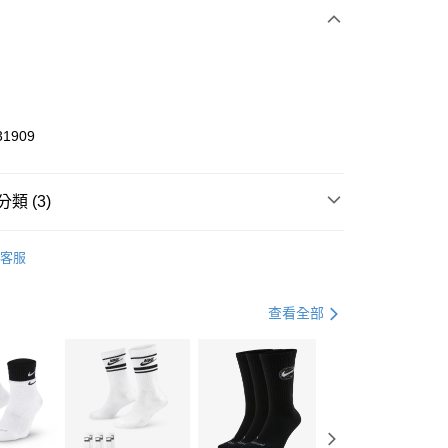
期付款
0 利率 每期
NT$526
21家銀行
庫商業銀行
第一商業銀行
業銀行
彰化商業銀行
業儲蓄銀行
台北富邦商業銀行
華商業銀行
兆豐國際商業銀行
31909
小企業銀行
台中商業銀行
台灣）商業銀行
華泰商業銀行
業銀行
遠東國際商業銀行
類 (3)
業銀行
永豐商業銀行
享後付
業銀行
星展（台灣）商業銀行
W ERA
客服
際商業銀行
中國信託商業銀行
FTEE先享後付」】
帽款
休閒帽
天信用卡公司
先享後付是「在收到商品之後才付款」的支付方式。 讓您購物簡單
心！
休閒戶外
配件
查看全部
：不需註冊會員、不需綁卡、不需儲值。
：只要手機號碼，簡訊認證，即可結帳。
(快速到店)
：先確認商品／服務後，再付款。
00，滿NT$1,500(含以上)免運費
EE先享後付」結帳流程】
方式選擇「AFTEE先享後付」後，將跳轉至「AFTEE先享後
頁面，進行簡訊認證並確認金額後，即可完成結帳。
00，滿NT$1,500(含以上)免運費
成立數日內，您將收到繳費通知簡訊。