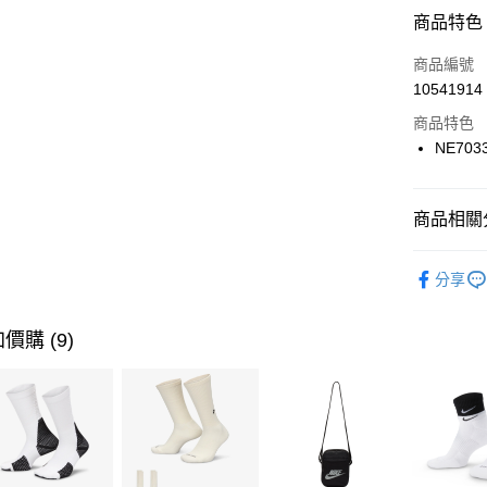
信用卡分
商品特色
3 期 
商品編號
合作金
LINE Pay
10541914
華南商
Apple Pay
上海商
商品特色
國泰世
NE703
悠遊付
臺灣中
匯豐（
全盈+PAY
聯邦商
商品相關分
元大商
AFTEE先
玉山商
品牌
NE
相關說明
分享
台新國
【關於「A
運動配件
台灣樂
AFTEE
便利好安
運動類型
運送方式
價購 (9)
１．簡單
２．便利
7-11取貨
３．安心
每筆NT$1
【「AFT
宅配
１．於結帳
付」結帳
每筆NT$1
２．訂單