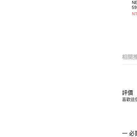
N
59
員
NT
NE
相關
評價
喜歡這
一 必