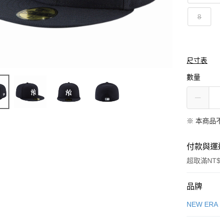
8
尺寸表
數量
※ 本商品
付款與運
超取滿NT$
付款方式
品牌
信用卡一
NEW ERA