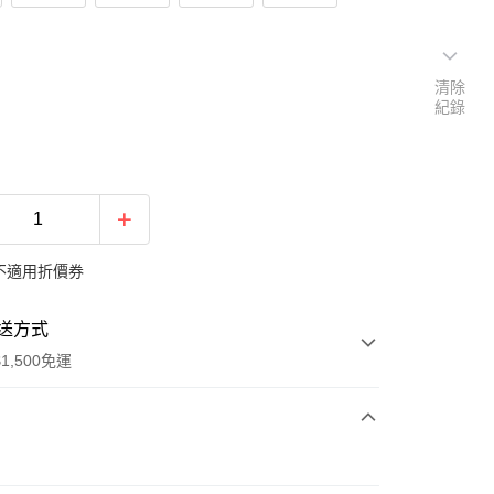
清除
紀錄
不適用折價券
送方式
1,500免運
次付款