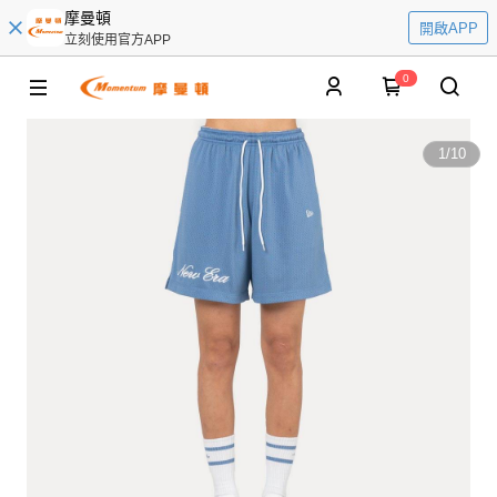
摩曼頓
開啟APP
立刻使用官方APP
0
1
/
10