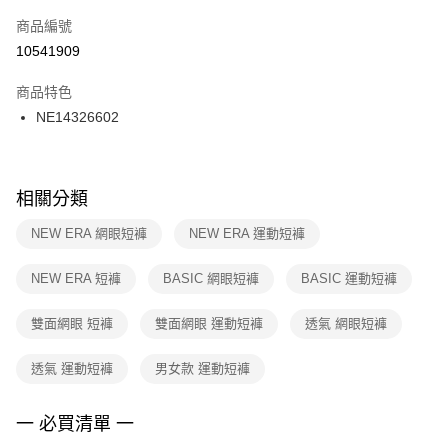
商品編號
宅配
【「AFTEE先享後付」結帳流程】
１．於結帳方式選擇「AFTEE先享後付」後，將跳轉至「AFTEE先享後付」
10541909
每筆NT$100，滿NT$1,500(含以上)免運費
結帳頁面，進行簡訊認證並確認金額後，即可完成結帳。
２．訂單成立數日內，您將收到繳費通知簡訊。
商品特色
付款後門市自取
３．收到繳費通知簡訊後14天內，點擊此簡訊中的連結，可透過四大超商／
NE14326602
每筆NT$100，滿NT$1,500(含以上)免運費
ATM／網路銀行／等多元方式進行付款，方視為交易完成。
※ 請注意：結帳手續完成當下不需立刻繳費，但若您需要取消訂單，請聯絡
購買商品的店家。未經商家同意取消之訂單仍視為有效，需透過AFTEE先享
後付繳納相關費用。
※ 交易是否成功請以「AFTEE先享後付 」之結帳頁面顯示為準，若有關於
相關分類
是否繳費成功／繳費後需取消欲退款等相關疑問，請聯繫「AFTEE先享後付
客戶支援中心」
https://netprotections.freshdesk.com/support/home
NEW ERA 網眼短褲
NEW ERA 運動短褲
【注意事項】
NEW ERA 短褲
BASIC 網眼短褲
BASIC 運動短褲
１．透過由恩沛科技股份有限公司提供之「AFTEE先享後付」服務完成之交
易，需依本服務之必要範圍內提供個人資料，並將交易相關給付款項請求債
權轉讓予恩沛科技股份有限公司。
雙面網眼 短褲
雙面網眼 運動短褲
透氣 網眼短褲
２．關於個人資料處理事宜，請瀏覽以下網址：
https://aftee.tw/terms/#terms3
透氣 運動短褲
男女款 運動短褲
３．未成年的使用者請事先徵得法定代理人或監護人之同意方可使用
「AFTEE先享後付」，若未經同意申辦者引起之損失，本公司不負相關責
任。
一 必買清單 一
４．使用「AFTEE先享後付」時，將依據個別帳號之用戶狀況，依本公司即
時審查核予不同之上限額度；若仍有額度不足之情形，本公司將視審查結果