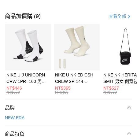
付款方式
信用卡一次付款
商品加價購 (9)
查看全部
信用卡分期付款
3 期 0 利率 每期
NT$660
21家銀行
合作金庫商業銀行
第一商業銀行
LINE Pay
華南商業銀行
彰化商業銀行
Apple Pay
上海商業儲蓄銀行
台北富邦商業銀行
國泰世華商業銀行
兆豐國際商業銀行
悠遊付
臺灣中小企業銀行
台中商業銀行
NIKE U J UNICORN
NIKE U NK ED CSH
NIKE NK HERIT
匯豐（台灣）商業銀行
華泰商業銀行
CRW 1PR -160 男女
CREW 2P-144
SMIT 男女 側背
全盈+PAY
聯邦商業銀行
遠東國際商業銀行
中統襪 FZ3393100
EMBRDY 男女 短統襪
BA5871010
NT$446
NT$365
NT$527
元大商業銀行
永豐商業銀行
NT$550
NT$450
NT$650
AFTEE先享後付
FZ3073133
玉山商業銀行
星展（台灣）商業銀行
相關說明
台新國際商業銀行
中國信託商業銀行
品牌
【關於「AFTEE先享後付」】
台灣樂天信用卡公司
AFTEE先享後付是「在收到商品之後才付款」的支付方式。 讓您購物簡單
運送方式
NEW ERA
便利好安心！
１．簡單：不需註冊會員、不需綁卡、不需儲值。
7-11取貨(快速到店)
２．便利：只要手機號碼，簡訊認證，即可結帳。
商品特色
每筆NT$100，滿NT$1,500(含以上)免運費
３．安心：先確認商品／服務後，再付款。