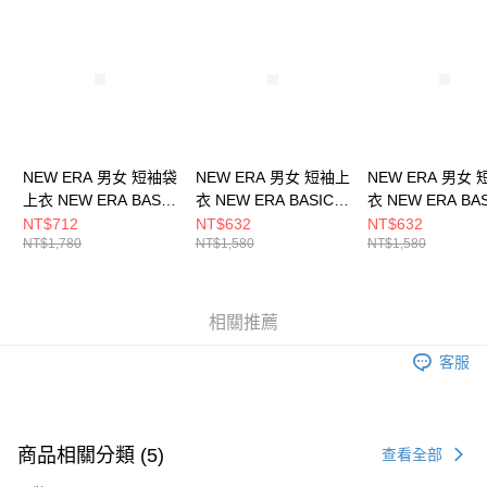
請求用戶進行身份認證。
５．嚴禁一人註冊多個帳號或使用他人資訊註冊。若發現惡意使用之情形，
恩沛科技股份有限公司將有權停止該用戶之使用額度並採取法律行動。
NEW ERA 男女 短袖袋
NEW ERA 男女 短袖上
NEW ERA 男女
上衣 NEW ERA BASIC
衣 NEW ERA BASIC
衣 NEW ERA BA
NEW ERA
NEW ERA
NEW ERA
NT$712
NT$632
NT$632
NT$1,780
NT$1,580
NT$1,580
NE14326569
NE14148873
NE14148872
相關推薦
客服
商品相關分類 (5)
查看全部