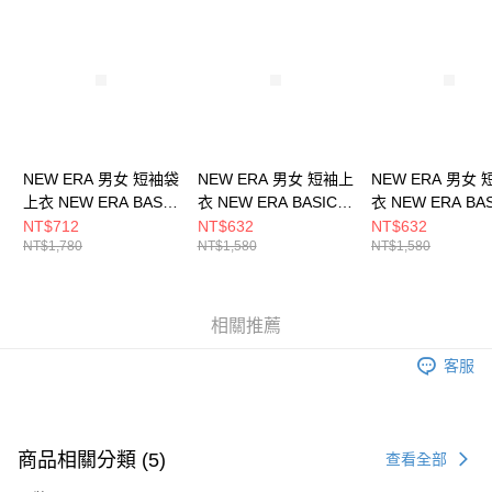
請求用戶進行身份認證。
５．嚴禁一人註冊多個帳號或使用他人資訊註冊。若發現惡意使用之情形，
恩沛科技股份有限公司將有權停止該用戶之使用額度並採取法律行動。
NEW ERA 男女 短袖袋
NEW ERA 男女 短袖上
NEW ERA 男女
上衣 NEW ERA BASIC
衣 NEW ERA BASIC
衣 NEW ERA BA
NEW ERA
NEW ERA
NEW ERA
NT$712
NT$632
NT$632
NT$1,780
NT$1,580
NT$1,580
NE14326569
NE14148873
NE14148872
相關推薦
客服
商品相關分類 (5)
查看全部