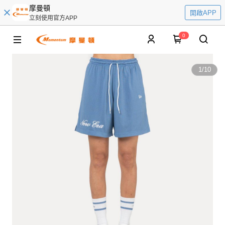
摩曼頓
開啟APP
立刻使用官方APP
0
1
/
10