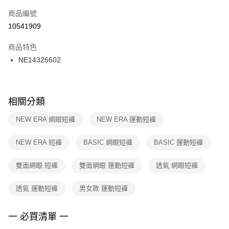
商品編號
宅配
【「AFTEE先享後付」結帳流程】
１．於結帳方式選擇「AFTEE先享後付」後，將跳轉至「AFTEE先享後付」
10541909
每筆NT$100，滿NT$1,500(含以上)免運費
結帳頁面，進行簡訊認證並確認金額後，即可完成結帳。
２．訂單成立數日內，您將收到繳費通知簡訊。
商品特色
付款後門市自取
３．收到繳費通知簡訊後14天內，點擊此簡訊中的連結，可透過四大超商／
NE14326602
每筆NT$100，滿NT$1,500(含以上)免運費
ATM／網路銀行／等多元方式進行付款，方視為交易完成。
※ 請注意：結帳手續完成當下不需立刻繳費，但若您需要取消訂單，請聯絡
購買商品的店家。未經商家同意取消之訂單仍視為有效，需透過AFTEE先享
後付繳納相關費用。
※ 交易是否成功請以「AFTEE先享後付 」之結帳頁面顯示為準，若有關於
相關分類
是否繳費成功／繳費後需取消欲退款等相關疑問，請聯繫「AFTEE先享後付
客戶支援中心」
https://netprotections.freshdesk.com/support/home
NEW ERA 網眼短褲
NEW ERA 運動短褲
【注意事項】
NEW ERA 短褲
BASIC 網眼短褲
BASIC 運動短褲
１．透過由恩沛科技股份有限公司提供之「AFTEE先享後付」服務完成之交
易，需依本服務之必要範圍內提供個人資料，並將交易相關給付款項請求債
權轉讓予恩沛科技股份有限公司。
雙面網眼 短褲
雙面網眼 運動短褲
透氣 網眼短褲
２．關於個人資料處理事宜，請瀏覽以下網址：
https://aftee.tw/terms/#terms3
透氣 運動短褲
男女款 運動短褲
３．未成年的使用者請事先徵得法定代理人或監護人之同意方可使用
「AFTEE先享後付」，若未經同意申辦者引起之損失，本公司不負相關責
任。
一 必買清單 一
４．使用「AFTEE先享後付」時，將依據個別帳號之用戶狀況，依本公司即
時審查核予不同之上限額度；若仍有額度不足之情形，本公司將視審查結果