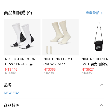
付款方式
信用卡一次付款
商品加價購 (9)
查看全部
信用卡分期付款
3 期 0 利率 每期
NT$660
21家銀行
合作金庫商業銀行
第一商業銀行
LINE Pay
華南商業銀行
彰化商業銀行
Apple Pay
上海商業儲蓄銀行
台北富邦商業銀行
國泰世華商業銀行
兆豐國際商業銀行
悠遊付
臺灣中小企業銀行
台中商業銀行
NIKE U J UNICORN
NIKE U NK ED CSH
NIKE NK HERIT
匯豐（台灣）商業銀行
華泰商業銀行
CRW 1PR -160 男女
CREW 2P-144
SMIT 男女 側背
全盈+PAY
聯邦商業銀行
遠東國際商業銀行
中統襪 FZ3393100
EMBRDY 男女 短統襪
BA5871010
NT$446
NT$365
NT$527
元大商業銀行
永豐商業銀行
NT$550
NT$450
NT$650
AFTEE先享後付
FZ3073133
玉山商業銀行
星展（台灣）商業銀行
相關說明
台新國際商業銀行
中國信託商業銀行
品牌
【關於「AFTEE先享後付」】
台灣樂天信用卡公司
AFTEE先享後付是「在收到商品之後才付款」的支付方式。 讓您購物簡單
運送方式
NEW ERA
便利好安心！
１．簡單：不需註冊會員、不需綁卡、不需儲值。
7-11取貨(快速到店)
２．便利：只要手機號碼，簡訊認證，即可結帳。
商品特色
每筆NT$100，滿NT$1,500(含以上)免運費
３．安心：先確認商品／服務後，再付款。