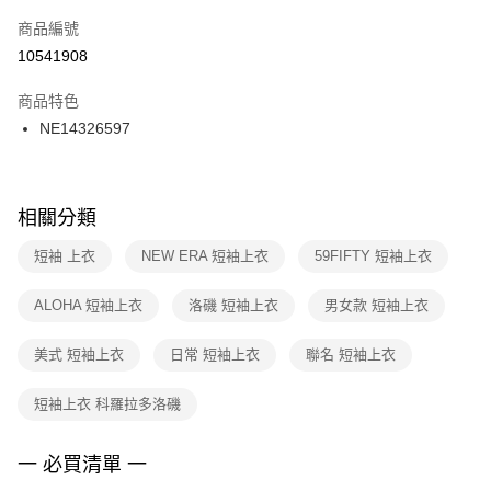
商品編號
宅配
【「AFTEE先享後付」結帳流程】
１．於結帳方式選擇「AFTEE先享後付」後，將跳轉至「AFTEE先享後付」
10541908
每筆NT$100，滿NT$1,500(含以上)免運費
結帳頁面，進行簡訊認證並確認金額後，即可完成結帳。
２．訂單成立數日內，您將收到繳費通知簡訊。
商品特色
付款後門市自取
３．收到繳費通知簡訊後14天內，點擊此簡訊中的連結，可透過四大超商／
NE14326597
每筆NT$100，滿NT$1,500(含以上)免運費
ATM／網路銀行／等多元方式進行付款，方視為交易完成。
※ 請注意：結帳手續完成當下不需立刻繳費，但若您需要取消訂單，請聯絡
購買商品的店家。未經商家同意取消之訂單仍視為有效，需透過AFTEE先享
後付繳納相關費用。
※ 交易是否成功請以「AFTEE先享後付 」之結帳頁面顯示為準，若有關於
相關分類
是否繳費成功／繳費後需取消欲退款等相關疑問，請聯繫「AFTEE先享後付
客戶支援中心」
https://netprotections.freshdesk.com/support/home
短袖 上衣
NEW ERA 短袖上衣
59FIFTY 短袖上衣
【注意事項】
ALOHA 短袖上衣
洛磯 短袖上衣
男女款 短袖上衣
１．透過由恩沛科技股份有限公司提供之「AFTEE先享後付」服務完成之交
易，需依本服務之必要範圍內提供個人資料，並將交易相關給付款項請求債
權轉讓予恩沛科技股份有限公司。
美式 短袖上衣
日常 短袖上衣
聯名 短袖上衣
２．關於個人資料處理事宜，請瀏覽以下網址：
https://aftee.tw/terms/#terms3
短袖上衣 科羅拉多洛磯
３．未成年的使用者請事先徵得法定代理人或監護人之同意方可使用
「AFTEE先享後付」，若未經同意申辦者引起之損失，本公司不負相關責
任。
一 必買清單 一
４．使用「AFTEE先享後付」時，將依據個別帳號之用戶狀況，依本公司即
時審查核予不同之上限額度；若仍有額度不足之情形，本公司將視審查結果