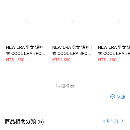
請求用戶進行身份認證。
５．嚴禁一人註冊多個帳號或使用他人資訊註冊。若發現惡意使用之情形，
恩沛科技股份有限公司將有權停止該用戶之使用額度並採取法律行動。
NEW ERA 男女 短袖上
NEW ERA 男女 短袖上
NEW ERA 男女
衣 COOL ERA 3PCS
衣 COOL ERA 3PCS
衣 COOL ERA 3
PACK BLACK
PACK BLACK
PACK BLACK
NT$1,880
NT$1,880
NT$1,880
NE14414407
NE14414409
NE14414408
相關推薦
客服
商品相關分類 (5)
查看全部