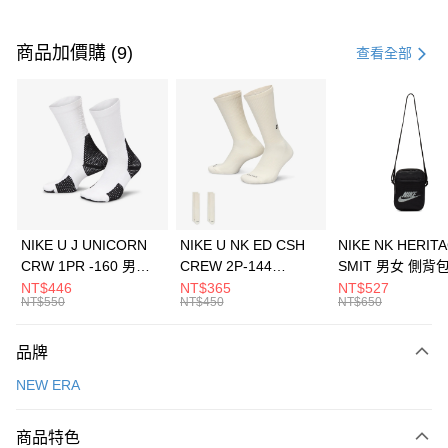
付款方式
信用卡一次付款
商品加價購 (9)
查看全部
信用卡分期付款
3 期 0 利率 每期
NT$526
21家銀行
合作金庫商業銀行
第一商業銀行
LINE Pay
華南商業銀行
彰化商業銀行
Apple Pay
上海商業儲蓄銀行
台北富邦商業銀行
國泰世華商業銀行
兆豐國際商業銀行
悠遊付
臺灣中小企業銀行
台中商業銀行
NIKE U J UNICORN
NIKE U NK ED CSH
NIKE NK HERIT
匯豐（台灣）商業銀行
華泰商業銀行
CRW 1PR -160 男女
CREW 2P-144
SMIT 男女 側背
全盈+PAY
聯邦商業銀行
遠東國際商業銀行
中統襪 FZ3393100
EMBRDY 男女 短統襪
BA5871010
NT$446
NT$365
NT$527
元大商業銀行
永豐商業銀行
NT$550
NT$450
NT$650
AFTEE先享後付
FZ3073133
玉山商業銀行
星展（台灣）商業銀行
相關說明
台新國際商業銀行
中國信託商業銀行
品牌
【關於「AFTEE先享後付」】
台灣樂天信用卡公司
AFTEE先享後付是「在收到商品之後才付款」的支付方式。 讓您購物簡單
運送方式
NEW ERA
便利好安心！
１．簡單：不需註冊會員、不需綁卡、不需儲值。
7-11取貨(快速到店)
２．便利：只要手機號碼，簡訊認證，即可結帳。
商品特色
每筆NT$100，滿NT$1,500(含以上)免運費
３．安心：先確認商品／服務後，再付款。