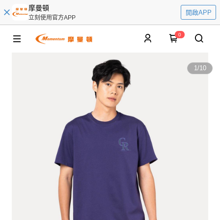
摩曼頓
開啟APP
立刻使用官方APP
0
1
/
10