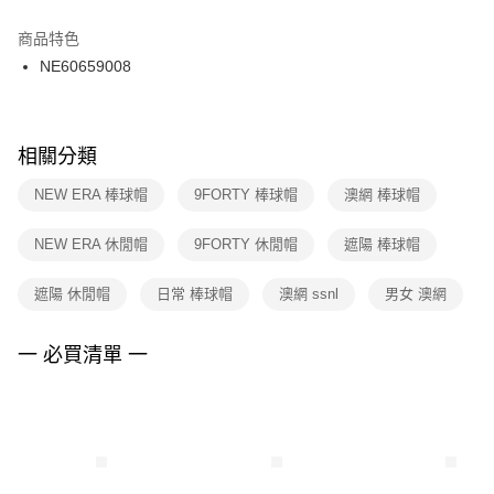
結帳頁面，進行簡訊認證並確認金額後，即可完成結帳。
２．訂單成立數日內，您將收到繳費通知簡訊。
商品特色
付款後門市自取
３．收到繳費通知簡訊後14天內，點擊此簡訊中的連結，可透過四大超商／
NE60659008
每筆NT$100，滿NT$1,500(含以上)免運費
ATM／網路銀行／等多元方式進行付款，方視為交易完成。
※ 請注意：結帳手續完成當下不需立刻繳費，但若您需要取消訂單，請聯絡
購買商品的店家。未經商家同意取消之訂單仍視為有效，需透過AFTEE先享
後付繳納相關費用。
※ 交易是否成功請以「AFTEE先享後付 」之結帳頁面顯示為準，若有關於
相關分類
是否繳費成功／繳費後需取消欲退款等相關疑問，請聯繫「AFTEE先享後付
客戶支援中心」
https://netprotections.freshdesk.com/support/home
NEW ERA 棒球帽
9FORTY 棒球帽
澳網 棒球帽
【注意事項】
NEW ERA 休閒帽
9FORTY 休閒帽
遮陽 棒球帽
１．透過由恩沛科技股份有限公司提供之「AFTEE先享後付」服務完成之交
易，需依本服務之必要範圍內提供個人資料，並將交易相關給付款項請求債
權轉讓予恩沛科技股份有限公司。
遮陽 休閒帽
日常 棒球帽
澳網 ssnl
男女 澳網
２．關於個人資料處理事宜，請瀏覽以下網址：
https://aftee.tw/terms/#terms3
３．未成年的使用者請事先徵得法定代理人或監護人之同意方可使用
一 必買清單 一
「AFTEE先享後付」，若未經同意申辦者引起之損失，本公司不負相關責
任。
４．使用「AFTEE先享後付」時，將依據個別帳號之用戶狀況，依本公司即
時審查核予不同之上限額度；若仍有額度不足之情形，本公司將視審查結果
請求用戶進行身份認證。
５．嚴禁一人註冊多個帳號或使用他人資訊註冊。若發現惡意使用之情形，
恩沛科技股份有限公司將有權停止該用戶之使用額度並採取法律行動。