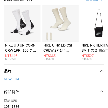
信用卡分期付款
3 期 0 利率 每期
NT$460
21家銀行
合作金庫商業銀行
第一商業銀行
LINE Pay
華南商業銀行
彰化商業銀行
Apple Pay
上海商業儲蓄銀行
台北富邦商業銀行
國泰世華商業銀行
兆豐國際商業銀行
悠遊付
臺灣中小企業銀行
台中商業銀行
NIKE U J UNICORN
NIKE U NK ED CSH
NIKE NK HERIT
匯豐（台灣）商業銀行
華泰商業銀行
CRW 1PR -160 男女
CREW 2P-144
SMIT 男女 側背
全盈+PAY
聯邦商業銀行
遠東國際商業銀行
中統襪 FZ3393100
EMBRDY 男女 短統襪
BA5871010
NT$446
NT$365
NT$527
元大商業銀行
永豐商業銀行
NT$550
NT$450
NT$650
AFTEE先享後付
FZ3073133
玉山商業銀行
星展（台灣）商業銀行
相關說明
台新國際商業銀行
中國信託商業銀行
品牌
【關於「AFTEE先享後付」】
台灣樂天信用卡公司
AFTEE先享後付是「在收到商品之後才付款」的支付方式。 讓您購物簡單
運送方式
NEW ERA
便利好安心！
１．簡單：不需註冊會員、不需綁卡、不需儲值。
7-11取貨(快速到店)
２．便利：只要手機號碼，簡訊認證，即可結帳。
商品特色
每筆NT$100，滿NT$1,500(含以上)免運費
３．安心：先確認商品／服務後，再付款。
商品編號
宅配
【「AFTEE先享後付」結帳流程】
１．於結帳方式選擇「AFTEE先享後付」後，將跳轉至「AFTEE先享後付」
10541886
每筆NT$100，滿NT$1,500(含以上)免運費