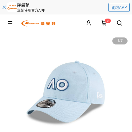
摩曼頓
開啟APP
立刻使用官方APP
0
1
/
7