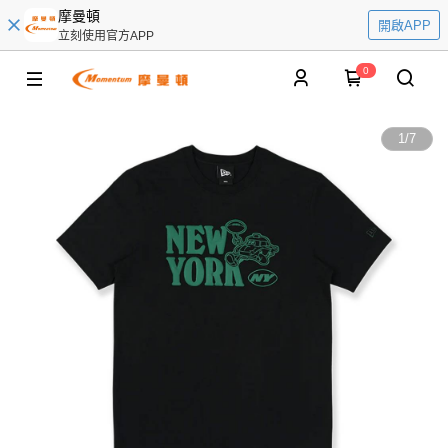
摩曼頓
開啟APP
立刻使用官方APP
0
1
/
7