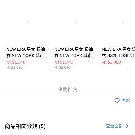
請求用戶進行身份認證。
５．嚴禁一人註冊多個帳號或使用他人資訊註冊。若發現惡意使用之情形，
恩沛科技股份有限公司將有權停止該用戶之使用額度並採取法律行動。
NEW ERA 男女 長袖上
NEW ERA 男女 長袖上
NEW ERA 男女
衣 NEW YORK 城市場
衣 NEW YORK 城市場
衣 SS25 ESSENT
景 NE13471012
景 NE13471011
紐約洋基
NT$1,340
NT$1,340
NT$1,080
NT$2,680
NT$2,680
NE14499032
相關推薦
客服
商品相關分類 (5)
查看全部