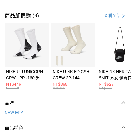
付款方式
信用卡一次付款
商品加價購 (9)
查看全部
信用卡分期付款
3 期 0 利率 每期
NT$493
21家銀行
合作金庫商業銀行
第一商業銀行
LINE Pay
華南商業銀行
彰化商業銀行
Apple Pay
上海商業儲蓄銀行
台北富邦商業銀行
國泰世華商業銀行
兆豐國際商業銀行
悠遊付
臺灣中小企業銀行
台中商業銀行
NIKE U J UNICORN
NIKE U NK ED CSH
NIKE NK HERIT
匯豐（台灣）商業銀行
華泰商業銀行
CRW 1PR -160 男女
CREW 2P-144
SMIT 男女 側背
全盈+PAY
聯邦商業銀行
遠東國際商業銀行
中統襪 FZ3393100
EMBRDY 男女 短統襪
BA5871010
NT$446
NT$365
NT$527
元大商業銀行
永豐商業銀行
NT$550
NT$450
NT$650
AFTEE先享後付
FZ3073133
玉山商業銀行
星展（台灣）商業銀行
相關說明
台新國際商業銀行
中國信託商業銀行
品牌
【關於「AFTEE先享後付」】
台灣樂天信用卡公司
AFTEE先享後付是「在收到商品之後才付款」的支付方式。 讓您購物簡單
運送方式
NEW ERA
便利好安心！
１．簡單：不需註冊會員、不需綁卡、不需儲值。
7-11取貨(快速到店)
２．便利：只要手機號碼，簡訊認證，即可結帳。
商品特色
每筆NT$100，滿NT$1,500(含以上)免運費
３．安心：先確認商品／服務後，再付款。