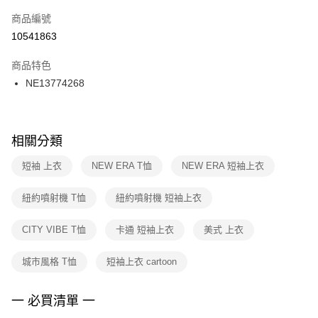
商品編號
宅配
【「AFTEE先享後付」結帳流程】
１．於結帳方式選擇「AFTEE先享後付」後，將跳轉至「AFTEE先享後付」
10541863
每筆NT$100，滿NT$1,500(含以上)免運費
結帳頁面，進行簡訊認證並確認金額後，即可完成結帳。
２．訂單成立數日內，您將收到繳費通知簡訊。
商品特色
付款後門市自取
３．收到繳費通知簡訊後14天內，點擊此簡訊中的連結，可透過四大超商／
NE13774268
每筆NT$100，滿NT$1,500(含以上)免運費
ATM／網路銀行／等多元方式進行付款，方視為交易完成。
※ 請注意：結帳手續完成當下不需立刻繳費，但若您需要取消訂單，請聯絡
購買商品的店家。未經商家同意取消之訂單仍視為有效，需透過AFTEE先享
後付繳納相關費用。
※ 交易是否成功請以「AFTEE先享後付 」之結帳頁面顯示為準，若有關於
相關分類
是否繳費成功／繳費後需取消欲退款等相關疑問，請聯繫「AFTEE先享後付
客戶支援中心」
https://netprotections.freshdesk.com/support/home
短袖 上衣
NEW ERA T恤
NEW ERA 短袖上衣
【注意事項】
紐約噴射機 T恤
紐約噴射機 短袖上衣
１．透過由恩沛科技股份有限公司提供之「AFTEE先享後付」服務完成之交
易，需依本服務之必要範圍內提供個人資料，並將交易相關給付款項請求債
權轉讓予恩沛科技股份有限公司。
CITY VIBE T恤
卡通 短袖上衣
美式 上衣
２．關於個人資料處理事宜，請瀏覽以下網址：
https://aftee.tw/terms/#terms3
城市風格 T恤
短袖上衣 cartoon
３．未成年的使用者請事先徵得法定代理人或監護人之同意方可使用
「AFTEE先享後付」，若未經同意申辦者引起之損失，本公司不負相關責
任。
一 必買清單 一
４．使用「AFTEE先享後付」時，將依據個別帳號之用戶狀況，依本公司即
時審查核予不同之上限額度；若仍有額度不足之情形，本公司將視審查結果