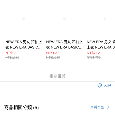
請求用戶進行身份認證。
５．嚴禁一人註冊多個帳號或使用他人資訊註冊。若發現惡意使用之情形，
恩沛科技股份有限公司將有權停止該用戶之使用額度並採取法律行動。
NEW ERA 男女 短袖上
NEW ERA 男女 短袖上
NEW ERA 男女
衣 NEW ERA BASIC
衣 NEW ERA BASIC
上衣 NEW ERA B
NEW ERA
NEW ERA
NEW ERA
NT$632
NT$632
NT$712
NT$1,580
NT$1,580
NT$1,780
NE14148872
NE14148873
NE14326569
相關推薦
客服
商品相關分類 (5)
查看全部