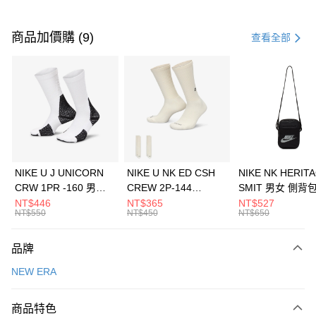
付款方式
信用卡一次付款
商品加價購 (9)
查看全部
信用卡分期付款
3 期 0 利率 每期
NT$493
21家銀行
合作金庫商業銀行
第一商業銀行
LINE Pay
華南商業銀行
彰化商業銀行
Apple Pay
上海商業儲蓄銀行
台北富邦商業銀行
國泰世華商業銀行
兆豐國際商業銀行
悠遊付
臺灣中小企業銀行
台中商業銀行
NIKE U J UNICORN
NIKE U NK ED CSH
NIKE NK HERIT
匯豐（台灣）商業銀行
華泰商業銀行
CRW 1PR -160 男女
CREW 2P-144
SMIT 男女 側背
全盈+PAY
聯邦商業銀行
遠東國際商業銀行
中統襪 FZ3393100
EMBRDY 男女 短統襪
BA5871010
NT$446
NT$365
NT$527
元大商業銀行
永豐商業銀行
NT$550
NT$450
NT$650
AFTEE先享後付
FZ3073133
玉山商業銀行
星展（台灣）商業銀行
相關說明
台新國際商業銀行
中國信託商業銀行
品牌
【關於「AFTEE先享後付」】
台灣樂天信用卡公司
AFTEE先享後付是「在收到商品之後才付款」的支付方式。 讓您購物簡單
運送方式
NEW ERA
便利好安心！
１．簡單：不需註冊會員、不需綁卡、不需儲值。
7-11取貨(快速到店)
２．便利：只要手機號碼，簡訊認證，即可結帳。
商品特色
每筆NT$100，滿NT$1,500(含以上)免運費
３．安心：先確認商品／服務後，再付款。