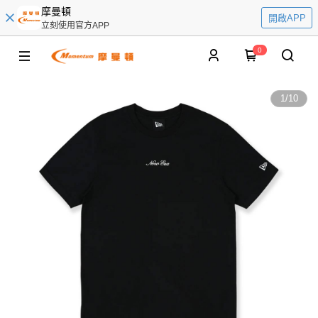
摩曼頓
開啟APP
立刻使用官方APP
0
1
/
10