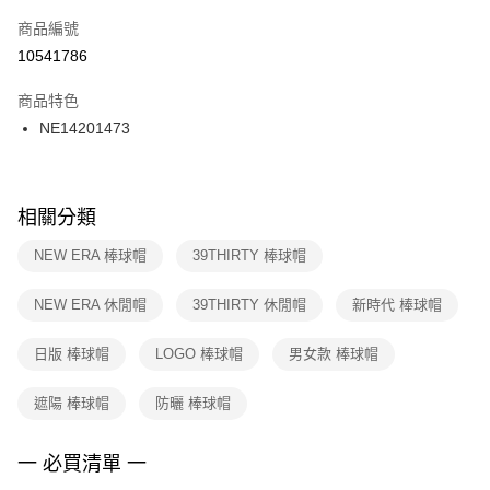
商品編號
宅配
【「AFTEE先享後付」結帳流程】
１．於結帳方式選擇「AFTEE先享後付」後，將跳轉至「AFTEE先享後付」
10541786
每筆NT$100，滿NT$1,500(含以上)免運費
結帳頁面，進行簡訊認證並確認金額後，即可完成結帳。
２．訂單成立數日內，您將收到繳費通知簡訊。
商品特色
付款後門市自取
３．收到繳費通知簡訊後14天內，點擊此簡訊中的連結，可透過四大超商／
NE14201473
每筆NT$100，滿NT$1,500(含以上)免運費
ATM／網路銀行／等多元方式進行付款，方視為交易完成。
※ 請注意：結帳手續完成當下不需立刻繳費，但若您需要取消訂單，請聯絡
購買商品的店家。未經商家同意取消之訂單仍視為有效，需透過AFTEE先享
後付繳納相關費用。
※ 交易是否成功請以「AFTEE先享後付 」之結帳頁面顯示為準，若有關於
相關分類
是否繳費成功／繳費後需取消欲退款等相關疑問，請聯繫「AFTEE先享後付
客戶支援中心」
https://netprotections.freshdesk.com/support/home
NEW ERA 棒球帽
39THIRTY 棒球帽
【注意事項】
NEW ERA 休閒帽
39THIRTY 休閒帽
新時代 棒球帽
１．透過由恩沛科技股份有限公司提供之「AFTEE先享後付」服務完成之交
易，需依本服務之必要範圍內提供個人資料，並將交易相關給付款項請求債
權轉讓予恩沛科技股份有限公司。
日版 棒球帽
LOGO 棒球帽
男女款 棒球帽
２．關於個人資料處理事宜，請瀏覽以下網址：
https://aftee.tw/terms/#terms3
遮陽 棒球帽
防曬 棒球帽
３．未成年的使用者請事先徵得法定代理人或監護人之同意方可使用
「AFTEE先享後付」，若未經同意申辦者引起之損失，本公司不負相關責
任。
一 必買清單 一
４．使用「AFTEE先享後付」時，將依據個別帳號之用戶狀況，依本公司即
時審查核予不同之上限額度；若仍有額度不足之情形，本公司將視審查結果