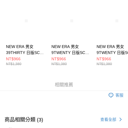
請求用戶進行身份認證。
５．嚴禁一人註冊多個帳號或使用他人資訊註冊。若發現惡意使用之情形，
恩沛科技股份有限公司將有權停止該用戶之使用額度並採取法律行動。
NEW ERA 男女
NEW ERA 男女
NEW ERA 男女
39THIRTY 日版SCW
9TWENTY 日版SCW
9TWENTY 日版
ARCH LOGO NE
NE NE14201382
NE NE14201381
NT$966
NT$966
NT$966
NT$1,380
NT$1,380
NT$1,380
NE14201474
相關推薦
客服
商品相關分類 (3)
查看全部