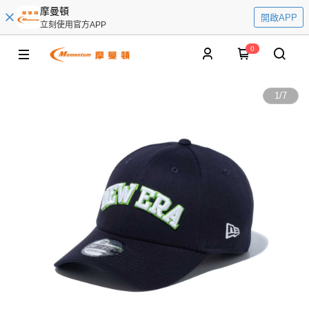
摩曼頓
開啟APP
立刻使用官方APP
0
1
/
7