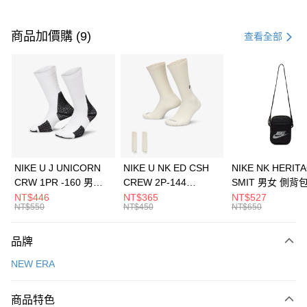
付款方式
信用卡一次付款
商品加價購 (9)
查看全部
信用卡分期付款
3 期 0 利率 每期
NT$460
21家銀行
合作金庫商業銀行
第一商業銀行
LINE Pay
華南商業銀行
彰化商業銀行
Apple Pay
上海商業儲蓄銀行
台北富邦商業銀行
國泰世華商業銀行
兆豐國際商業銀行
悠遊付
臺灣中小企業銀行
台中商業銀行
NIKE U J UNICORN
NIKE U NK ED CSH
NIKE NK HERIT
匯豐（台灣）商業銀行
華泰商業銀行
CRW 1PR -160 男女
CREW 2P-144
SMIT 男女 側背
全盈+PAY
聯邦商業銀行
遠東國際商業銀行
中統襪 FZ3393100
EMBRDY 男女 短統襪
BA5871010
NT$446
NT$365
NT$527
元大商業銀行
永豐商業銀行
NT$550
NT$450
NT$650
AFTEE先享後付
FZ3073133
玉山商業銀行
星展（台灣）商業銀行
相關說明
台新國際商業銀行
中國信託商業銀行
品牌
【關於「AFTEE先享後付」】
台灣樂天信用卡公司
AFTEE先享後付是「在收到商品之後才付款」的支付方式。 讓您購物簡單
運送方式
NEW ERA
便利好安心！
１．簡單：不需註冊會員、不需綁卡、不需儲值。
7-11取貨(快速到店)
２．便利：只要手機號碼，簡訊認證，即可結帳。
商品特色
每筆NT$100，滿NT$1,500(含以上)免運費
３．安心：先確認商品／服務後，再付款。