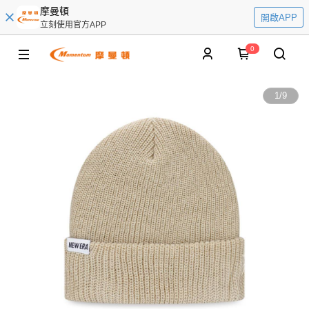
摩曼頓
開啟APP
立刻使用官方APP
0
1
/
9