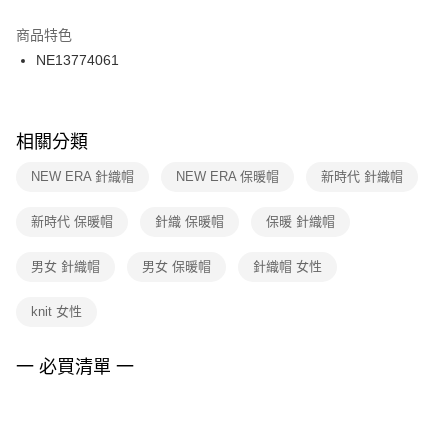
結帳頁面，進行簡訊認證並確認金額後，即可完成結帳。
２．訂單成立數日內，您將收到繳費通知簡訊。
商品特色
付款後門市自取
３．收到繳費通知簡訊後14天內，點擊此簡訊中的連結，可透過四大超商／
NE13774061
每筆NT$100，滿NT$1,500(含以上)免運費
ATM／網路銀行／等多元方式進行付款，方視為交易完成。
※ 請注意：結帳手續完成當下不需立刻繳費，但若您需要取消訂單，請聯絡
購買商品的店家。未經商家同意取消之訂單仍視為有效，需透過AFTEE先享
後付繳納相關費用。
※ 交易是否成功請以「AFTEE先享後付 」之結帳頁面顯示為準，若有關於
相關分類
是否繳費成功／繳費後需取消欲退款等相關疑問，請聯繫「AFTEE先享後付
客戶支援中心」
https://netprotections.freshdesk.com/support/home
NEW ERA 針織帽
NEW ERA 保暖帽
新時代 針織帽
【注意事項】
新時代 保暖帽
針織 保暖帽
保暖 針織帽
１．透過由恩沛科技股份有限公司提供之「AFTEE先享後付」服務完成之交
易，需依本服務之必要範圍內提供個人資料，並將交易相關給付款項請求債
權轉讓予恩沛科技股份有限公司。
男女 針織帽
男女 保暖帽
針織帽 女性
２．關於個人資料處理事宜，請瀏覽以下網址：
https://aftee.tw/terms/#terms3
knit 女性
３．未成年的使用者請事先徵得法定代理人或監護人之同意方可使用
「AFTEE先享後付」，若未經同意申辦者引起之損失，本公司不負相關責
任。
一 必買清單 一
４．使用「AFTEE先享後付」時，將依據個別帳號之用戶狀況，依本公司即
時審查核予不同之上限額度；若仍有額度不足之情形，本公司將視審查結果
請求用戶進行身份認證。
５．嚴禁一人註冊多個帳號或使用他人資訊註冊。若發現惡意使用之情形，
恩沛科技股份有限公司將有權停止該用戶之使用額度並採取法律行動。