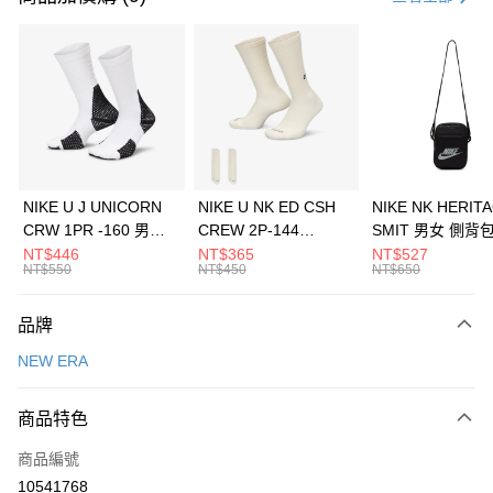
信用卡分期付款
3 期 0 利率 每期
NT$360
21家銀行
合作金庫商業銀行
第一商業銀行
LINE Pay
華南商業銀行
彰化商業銀行
Apple Pay
上海商業儲蓄銀行
台北富邦商業銀行
國泰世華商業銀行
兆豐國際商業銀行
悠遊付
臺灣中小企業銀行
台中商業銀行
NIKE U J UNICORN
NIKE U NK ED CSH
NIKE NK HERIT
匯豐（台灣）商業銀行
華泰商業銀行
CRW 1PR -160 男女
CREW 2P-144
SMIT 男女 側背
全盈+PAY
聯邦商業銀行
遠東國際商業銀行
中統襪 FZ3393100
EMBRDY 男女 短統襪
BA5871010
NT$446
NT$365
NT$527
元大商業銀行
永豐商業銀行
NT$550
NT$450
NT$650
AFTEE先享後付
FZ3073133
玉山商業銀行
星展（台灣）商業銀行
相關說明
台新國際商業銀行
中國信託商業銀行
品牌
【關於「AFTEE先享後付」】
台灣樂天信用卡公司
AFTEE先享後付是「在收到商品之後才付款」的支付方式。 讓您購物簡單
運送方式
NEW ERA
便利好安心！
１．簡單：不需註冊會員、不需綁卡、不需儲值。
7-11取貨(快速到店)
２．便利：只要手機號碼，簡訊認證，即可結帳。
商品特色
每筆NT$100，滿NT$1,500(含以上)免運費
３．安心：先確認商品／服務後，再付款。
商品編號
宅配
【「AFTEE先享後付」結帳流程】
１．於結帳方式選擇「AFTEE先享後付」後，將跳轉至「AFTEE先享後付」
10541768
每筆NT$100，滿NT$1,500(含以上)免運費