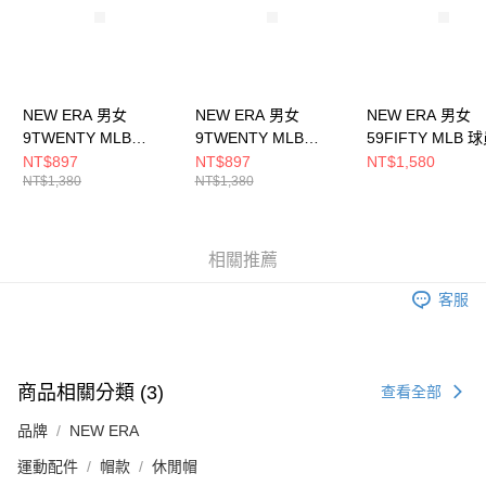
NEW ERA 男女
NEW ERA 男女
NEW ERA 男女
9TWENTY MLB
9TWENTY MLB
59FIFTY MLB 
VARSITY COOP布魯
VARSITY COOP聖地
巴爾的摩金鶯
NT$897
NT$897
NT$1,580
NT$1,380
NT$1,380
克林道奇
牙哥教士
NE70360918
NE60503589
NE60503583
相關推薦
客服
商品相關分類 (3)
查看全部
品牌
NEW ERA
運動配件
帽款
休閒帽