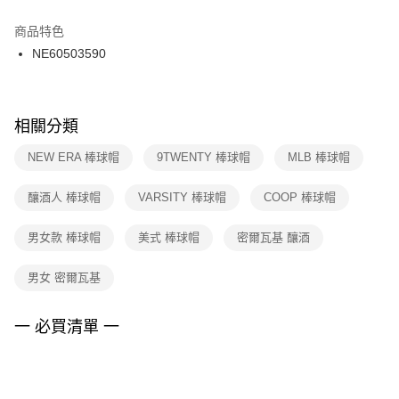
結帳頁面，進行簡訊認證並確認金額後，即可完成結帳。
２．訂單成立數日內，您將收到繳費通知簡訊。
商品特色
付款後門市自取
３．收到繳費通知簡訊後14天內，點擊此簡訊中的連結，可透過四大超商／
NE60503590
每筆NT$100，滿NT$1,500(含以上)免運費
ATM／網路銀行／等多元方式進行付款，方視為交易完成。
※ 請注意：結帳手續完成當下不需立刻繳費，但若您需要取消訂單，請聯絡
購買商品的店家。未經商家同意取消之訂單仍視為有效，需透過AFTEE先享
後付繳納相關費用。
※ 交易是否成功請以「AFTEE先享後付 」之結帳頁面顯示為準，若有關於
相關分類
是否繳費成功／繳費後需取消欲退款等相關疑問，請聯繫「AFTEE先享後付
客戶支援中心」
https://netprotections.freshdesk.com/support/home
NEW ERA 棒球帽
9TWENTY 棒球帽
MLB 棒球帽
【注意事項】
釀酒人 棒球帽
VARSITY 棒球帽
COOP 棒球帽
１．透過由恩沛科技股份有限公司提供之「AFTEE先享後付」服務完成之交
易，需依本服務之必要範圍內提供個人資料，並將交易相關給付款項請求債
權轉讓予恩沛科技股份有限公司。
男女款 棒球帽
美式 棒球帽
密爾瓦基 釀酒
２．關於個人資料處理事宜，請瀏覽以下網址：
https://aftee.tw/terms/#terms3
男女 密爾瓦基
３．未成年的使用者請事先徵得法定代理人或監護人之同意方可使用
「AFTEE先享後付」，若未經同意申辦者引起之損失，本公司不負相關責
任。
一 必買清單 一
４．使用「AFTEE先享後付」時，將依據個別帳號之用戶狀況，依本公司即
時審查核予不同之上限額度；若仍有額度不足之情形，本公司將視審查結果
請求用戶進行身份認證。
５．嚴禁一人註冊多個帳號或使用他人資訊註冊。若發現惡意使用之情形，
恩沛科技股份有限公司將有權停止該用戶之使用額度並採取法律行動。