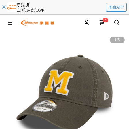
摩曼頓
開啟APP
立刻使用官方APP
0
1
/
5