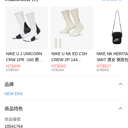
信用卡分期付款
3 期 0 利率 每期
NT$460
21家銀行
合作金庫商業銀行
第一商業銀行
LINE Pay
華南商業銀行
彰化商業銀行
Apple Pay
上海商業儲蓄銀行
台北富邦商業銀行
國泰世華商業銀行
兆豐國際商業銀行
悠遊付
臺灣中小企業銀行
台中商業銀行
NIKE U J UNICORN
NIKE U NK ED CSH
NIKE NK HERIT
匯豐（台灣）商業銀行
華泰商業銀行
CRW 1PR -160 男女
CREW 2P-144
SMIT 男女 側背
全盈+PAY
聯邦商業銀行
遠東國際商業銀行
中統襪 FZ3393100
EMBRDY 男女 短統襪
BA5871010
NT$446
NT$365
NT$527
元大商業銀行
永豐商業銀行
NT$550
NT$450
NT$650
AFTEE先享後付
FZ3073133
玉山商業銀行
星展（台灣）商業銀行
相關說明
台新國際商業銀行
中國信託商業銀行
品牌
【關於「AFTEE先享後付」】
台灣樂天信用卡公司
AFTEE先享後付是「在收到商品之後才付款」的支付方式。 讓您購物簡單
運送方式
NEW ERA
便利好安心！
１．簡單：不需註冊會員、不需綁卡、不需儲值。
7-11取貨(快速到店)
２．便利：只要手機號碼，簡訊認證，即可結帳。
商品特色
每筆NT$100，滿NT$1,500(含以上)免運費
３．安心：先確認商品／服務後，再付款。
商品編號
宅配
【「AFTEE先享後付」結帳流程】
１．於結帳方式選擇「AFTEE先享後付」後，將跳轉至「AFTEE先享後付」
10541764
每筆NT$100，滿NT$1,500(含以上)免運費