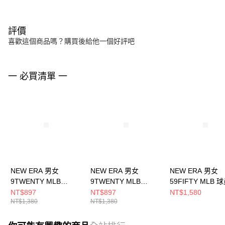
評價
喜歡這個商品嗎？購買後給他一個好評吧
一 必買清單 一
NEW ERA 男女
NEW ERA 男女
NEW ERA 男女
9TWENTY MLB
9TWENTY MLB
59FIFTY MLB 
VARSITY COOP布魯
VARSITY COOP聖地
巴爾的摩金鶯
NT$897
NT$897
NT$1,580
NT$1,380
NT$1,380
克林道奇
牙哥教士
NE70360918
NE60503589
NE60503583