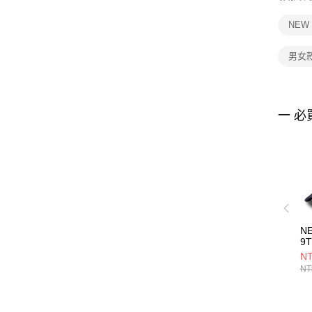
NEW
男女
一 必
N
9
V
NT
地
NT
NE