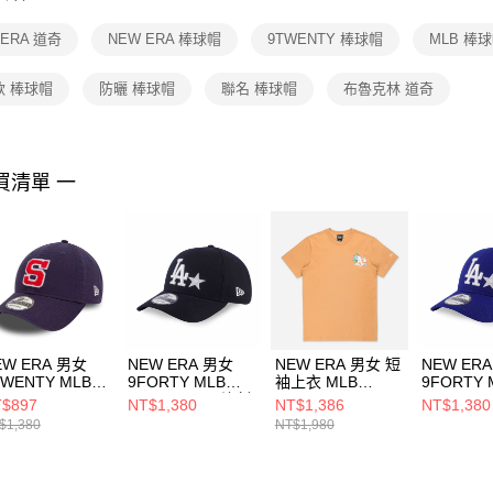
【注意事
１．透過由
 ERA 道奇
NEW ERA 棒球帽
9TWENTY 棒球帽
MLB 棒
交易，需
求債權轉
２．關於
款 棒球帽
防曬 棒球帽
聯名 棒球帽
布魯克林 道奇
https://aft
３．未成
「AFTE
任。
買清單 一
４．使用「
即時審查
結果請求
５．嚴禁
形，恩沛
動。
EW ERA 男女
NEW ERA 男女
NEW ERA 男女 短
NEW ER
TWENTY MLB
9FORTY MLB
袖上衣 MLB
9FORTY 
ARSITY COOP聖
STAR BASIC 洛杉
GRAPHIC
STAR BA
$897
NT$1,380
NT$1,386
NT$1,380
牙哥教士
磯道奇 黑
CAPSULE 奧克蘭
磯道奇 皇
$1,380
NT$1,980
60503583
NE70917412
運動家 大地咖
NE70917
NE14500122