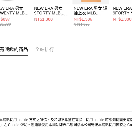
EW ERA 男女
NEW ERA 男女
NEW ERA 男女 短
NEW ER
TWENTY MLB
9FORTY MLB
袖上衣 MLB
9FORTY 
ARSITY COOP聖
STAR BASIC 洛杉
GRAPHIC
STAR BA
$897
NT$1,380
NT$1,386
NT$1,380
牙哥教士
磯道奇 黑
CAPSULE 奧克蘭
磯道奇 皇
$1,380
NT$1,980
60503583
NE70917412
運動家 大地咖
NE70917
NE14500122
有興趣的商品
全站排行
本網站使用 cookie 方式之詳情，及若您不希望在電腦上使用 cookie 時應如何變更電腦的
」之 Cookie 聲明。您繼續使用本網站即表示您同意本公司得按本網站使用條款之 Coo
關於我們
客服資訊