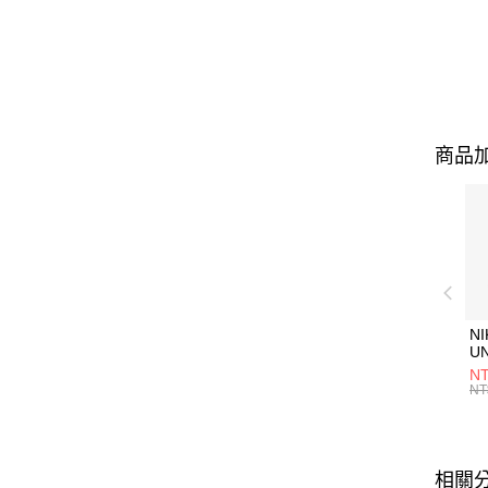
商品加
NI
U
1P
NT
統
NT
相關