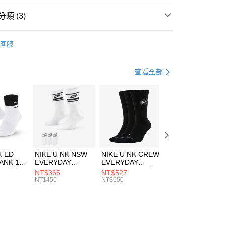
台灣）商業銀行
華泰商業銀行
業銀行
遠東國際商業銀行
類 (3)
業銀行
永豐商業銀行
享後付
業銀行
星展（台灣）商業銀行
W ERA
客服
際商業銀行
中國信託商業銀行
FTEE先享後付」】
帽款
休閒帽
天信用卡公司
先享後付是「在收到商品之後才付款」的支付方式。 讓您購物簡單
心！
休閒戶外
配件
查看全部
：不需註冊會員、不需綁卡、不需儲值。
：只要手機號碼，簡訊認證，即可結帳。
(快速到店)
：先確認商品／服務後，再付款。
00，滿NT$1,500(含以上)免運費
EE先享後付」結帳流程】
方式選擇「AFTEE先享後付」後，將跳轉至「AFTEE先享後
頁面，進行簡訊認證並確認金額後，即可完成結帳。
00，滿NT$1,500(含以上)免運費
成立數日內，您將收到繳費通知簡訊。
費通知簡訊後14天內，點擊此簡訊中的連結，可透過四大超商
市自取
K ED
NIKE U NK NSW
NIKE U NK CREW
NIKE U NK
網路銀行／等多元方式進行付款，方視為交易完成。
ANK 1P
EVERYDAY
EVERYDAY
EVERYDAY LTW
00，滿NT$1,500(含以上)免運費
：結帳手續完成當下不需立刻繳費，但若您需要取消訂單，請聯
 男 中統
ESSENTIAL CR
BBALL 3PR 男女
ANKLE 3PR 男女
NT$365
NT$527
NT$365
的店家。未經商家同意取消之訂單仍視為有效，需透過AFTEE
8104
男女 短統襪
長統襪
踝襪 SX7677010
NT$450
NT$650
NT$450
繳納相關費用。
DX5089103
DA2123010
否成功請以「AFTEE先享後付 」之結帳頁面顯示為準，若有關於
功／繳費後需取消欲退款等相關疑問，請聯繫「AFTEE先享後
援中心」
https://netprotections.freshdesk.com/support/home