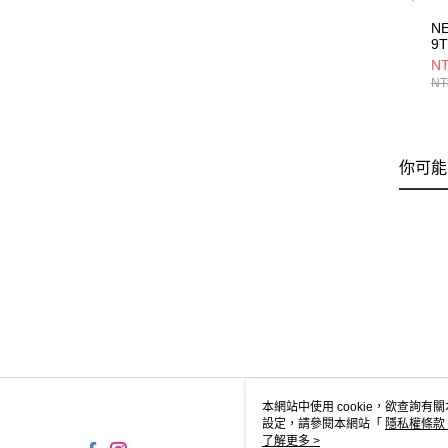
N
9
V
NT
地
NT
NE
你可能
本網站中使用 cookie，欲查詢有關
設定，請參閱本網站「
隱私權條款
使用 cookie。
了解更多 >