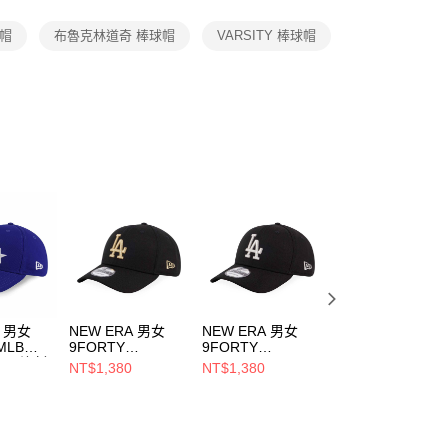
項】
恩沛科技股份有限公司提供之「AFTEE先享後付」服務完成之
球帽
布魯克林道奇 棒球帽
VARSITY 棒球帽
依本服務之必要範圍內提供個人資料，並將交易相關給付款項請
讓予恩沛科技股份有限公司。
個人資料處理事宜，請瀏覽以下網址：
ee.tw/terms/#terms3
年的使用者請事先徵得法定代理人或監護人之同意方可使用
E先享後付」，若未經同意申辦者引起之損失，本公司不負相關責
AFTEE先享後付」時，將依據個別帳號之用戶狀況，依本公司
核予不同之上限額度；若仍有額度不足之情形，本公司將視審查
用戶進行身份認證。
一人註冊多個帳號或使用他人資訊註冊。若發現惡意使用之情
科技股份有限公司將有權停止該用戶之使用額度並採取法律行
A 男女
NEW ERA 男女
NEW ERA 男女
NEW ERA 男女
MLB
9FORTY
9FORTY
59FIFTY MLB 球
SIC 洛杉
ESSENTIAL MLB
ESSENTIAL MLB
員帽 巴爾的摩金
NT$1,380
NT$1,380
NT$1,580
家藍
BASIC 洛杉磯道奇
BASIC 洛杉磯道奇
NE70360918
741
NE12847820
NE12847818