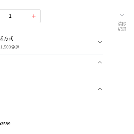
清除
紀錄
送方式
1,500免運
次付款
期付款
0 利率 每期
NT$460
21家銀行
庫商業銀行
第一商業銀行
業銀行
彰化商業銀行
業儲蓄銀行
台北富邦商業銀行
華商業銀行
兆豐國際商業銀行
03589
小企業銀行
台中商業銀行