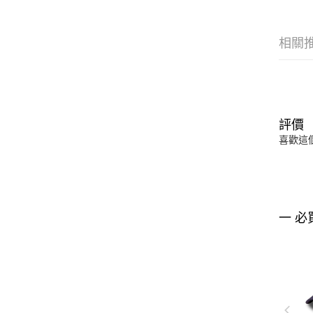
相關
評價
喜歡這
一 必