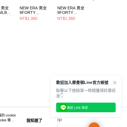
A 男女
NEW ERA 男女
NEW ERA 男女
NEW ERA 男女
MLB
9FORTY
9FORTY
59FIFTY MLB 球
SIC 洛杉
ESSENTIAL MLB
ESSENTIAL MLB
員帽 巴爾的摩金
NT$1,380
NT$1,380
NT$1,580
家藍
BASIC 洛杉磯道奇
BASIC 洛杉磯道奇
NE70360918
741
NE12847820
NE12847818
歡迎加入摩曼頓Line官方帳號
點擊以下按鈕第一時間獲得好康訊
息👇
連結 LINE 帳號
 cookie
kie 聲明
我知道了
官方APP