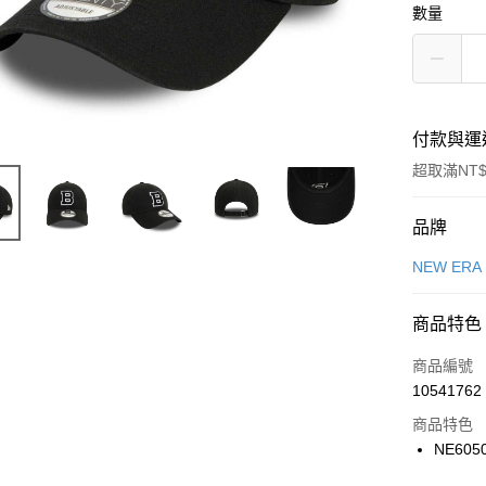
數量
付款與運
超取滿NT$
付款方式
品牌
信用卡一
NEW ERA
信用卡分
商品特色
3 期 
商品編號
合作金
LINE Pay
10541762
華南商
Apple Pay
上海商
商品特色
國泰世
NE605
悠遊付
臺灣中