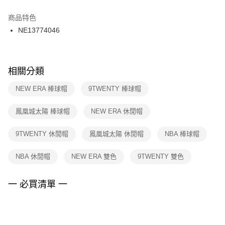
結帳頁面，進行簡訊認證並確認金額後，即可完成結帳。
２．訂單成立數日內，您將收到繳費通知簡訊。
商品特色
付款後門市自取
３．收到繳費通知簡訊後14天內，點擊此簡訊中的連結，可透過四大超商／
NE13774046
每筆NT$100，滿NT$1,500(含以上)免運費
ATM／網路銀行／等多元方式進行付款，方視為交易完成。
※ 請注意：結帳手續完成當下不需立刻繳費，但若您需要取消訂單，請聯絡
購買商品的店家。未經商家同意取消之訂單仍視為有效，需透過AFTEE先享
後付繳納相關費用。
※ 交易是否成功請以「AFTEE先享後付 」之結帳頁面顯示為準，若有關於
相關分類
是否繳費成功／繳費後需取消欲退款等相關疑問，請聯繫「AFTEE先享後付
客戶支援中心」
https://netprotections.freshdesk.com/support/home
NEW ERA 棒球帽
9TWENTY 棒球帽
【注意事項】
鳳凰城太陽 棒球帽
NEW ERA 休閒帽
１．透過由恩沛科技股份有限公司提供之「AFTEE先享後付」服務完成之交
易，需依本服務之必要範圍內提供個人資料，並將交易相關給付款項請求債
權轉讓予恩沛科技股份有限公司。
9TWENTY 休閒帽
鳳凰城太陽 休閒帽
NBA 棒球帽
２．關於個人資料處理事宜，請瀏覽以下網址：
https://aftee.tw/terms/#terms3
NBA 休閒帽
NEW ERA 雙色
9TWENTY 雙色
３．未成年的使用者請事先徵得法定代理人或監護人之同意方可使用
「AFTEE先享後付」，若未經同意申辦者引起之損失，本公司不負相關責
任。
一 必買清單 一
４．使用「AFTEE先享後付」時，將依據個別帳號之用戶狀況，依本公司即
時審查核予不同之上限額度；若仍有額度不足之情形，本公司將視審查結果
請求用戶進行身份認證。
５．嚴禁一人註冊多個帳號或使用他人資訊註冊。若發現惡意使用之情形，
恩沛科技股份有限公司將有權停止該用戶之使用額度並採取法律行動。