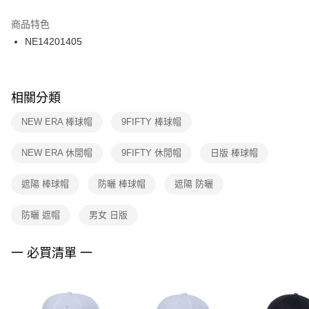
結帳頁面，進行簡訊認證並確認金額後，即可完成結帳。
２．訂單成立數日內，您將收到繳費通知簡訊。
商品特色
付款後門市自取
３．收到繳費通知簡訊後14天內，點擊此簡訊中的連結，可透過四大超商／
NE14201405
每筆NT$100，滿NT$1,500(含以上)免運費
ATM／網路銀行／等多元方式進行付款，方視為交易完成。
※ 請注意：結帳手續完成當下不需立刻繳費，但若您需要取消訂單，請聯絡
購買商品的店家。未經商家同意取消之訂單仍視為有效，需透過AFTEE先享
後付繳納相關費用。
※ 交易是否成功請以「AFTEE先享後付 」之結帳頁面顯示為準，若有關於
相關分類
是否繳費成功／繳費後需取消欲退款等相關疑問，請聯繫「AFTEE先享後付
客戶支援中心」
https://netprotections.freshdesk.com/support/home
NEW ERA 棒球帽
9FIFTY 棒球帽
【注意事項】
NEW ERA 休閒帽
9FIFTY 休閒帽
日版 棒球帽
１．透過由恩沛科技股份有限公司提供之「AFTEE先享後付」服務完成之交
易，需依本服務之必要範圍內提供個人資料，並將交易相關給付款項請求債
權轉讓予恩沛科技股份有限公司。
遮陽 棒球帽
防曬 棒球帽
遮陽 防曬
２．關於個人資料處理事宜，請瀏覽以下網址：
https://aftee.tw/terms/#terms3
防曬 遮帽
男女 日版
３．未成年的使用者請事先徵得法定代理人或監護人之同意方可使用
「AFTEE先享後付」，若未經同意申辦者引起之損失，本公司不負相關責
任。
一 必買清單 一
４．使用「AFTEE先享後付」時，將依據個別帳號之用戶狀況，依本公司即
時審查核予不同之上限額度；若仍有額度不足之情形，本公司將視審查結果
請求用戶進行身份認證。
５．嚴禁一人註冊多個帳號或使用他人資訊註冊。若發現惡意使用之情形，
恩沛科技股份有限公司將有權停止該用戶之使用額度並採取法律行動。