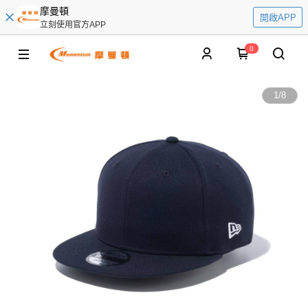
摩曼頓
開啟APP
立刻使用官方APP
0
1
/
8