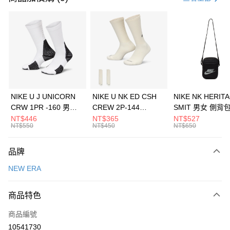
信用卡分期付款
3 期 0 利率 每期
NT$560
21家銀行
合作金庫商業銀行
第一商業銀行
LINE Pay
華南商業銀行
彰化商業銀行
Apple Pay
上海商業儲蓄銀行
台北富邦商業銀行
國泰世華商業銀行
兆豐國際商業銀行
悠遊付
臺灣中小企業銀行
台中商業銀行
NIKE U J UNICORN
NIKE U NK ED CSH
NIKE NK HERIT
匯豐（台灣）商業銀行
華泰商業銀行
CRW 1PR -160 男女
CREW 2P-144
SMIT 男女 側背
全盈+PAY
聯邦商業銀行
遠東國際商業銀行
中統襪 FZ3393100
EMBRDY 男女 短統襪
BA5871010
NT$446
NT$365
NT$527
元大商業銀行
永豐商業銀行
NT$550
NT$450
NT$650
AFTEE先享後付
FZ3073133
玉山商業銀行
星展（台灣）商業銀行
相關說明
台新國際商業銀行
中國信託商業銀行
品牌
【關於「AFTEE先享後付」】
台灣樂天信用卡公司
AFTEE先享後付是「在收到商品之後才付款」的支付方式。 讓您購物簡單
運送方式
NEW ERA
便利好安心！
１．簡單：不需註冊會員、不需綁卡、不需儲值。
7-11取貨(快速到店)
２．便利：只要手機號碼，簡訊認證，即可結帳。
商品特色
每筆NT$100，滿NT$1,500(含以上)免運費
３．安心：先確認商品／服務後，再付款。
商品編號
宅配
【「AFTEE先享後付」結帳流程】
１．於結帳方式選擇「AFTEE先享後付」後，將跳轉至「AFTEE先享後付」
10541730
每筆NT$100，滿NT$1,500(含以上)免運費