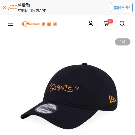
摩曼頓
開啟APP
立刻使用官方APP
0
1
/
4