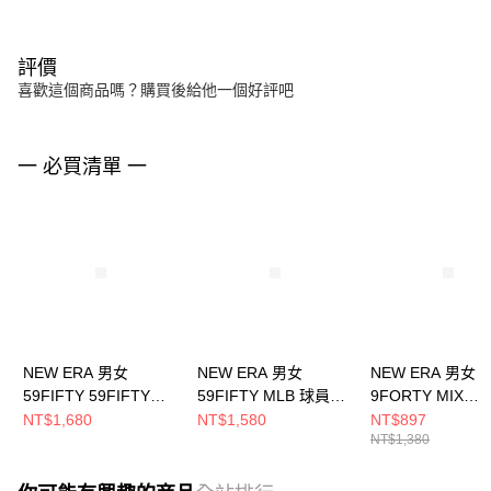
評價
喜歡這個商品嗎？購買後給他一個好評吧
一 必買清單 一
NEW ERA 男女
NEW ERA 男女
NEW ERA 男女
59FIFTY 59FIFTY
59FIFTY MLB 球員帽
9FORTY MIX
PACK - GARDEN 舊金
巨人 黑/ 橘
LEAGUE SCRIP
NT$1,680
NT$1,580
NT$897
NT$1,380
山巨人 松葉綠
NE70360951
城老鷹 深青
NE14889225
NE14700355