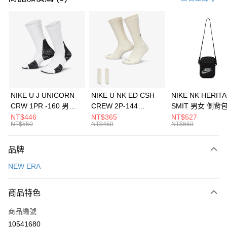
信用卡分期付款
3 期 0 利率 每期
NT$460
21家銀行
合作金庫商業銀行
第一商業銀行
LINE Pay
華南商業銀行
彰化商業銀行
Apple Pay
上海商業儲蓄銀行
台北富邦商業銀行
國泰世華商業銀行
兆豐國際商業銀行
悠遊付
臺灣中小企業銀行
台中商業銀行
NIKE U J UNICORN
NIKE U NK ED CSH
NIKE NK HERIT
匯豐（台灣）商業銀行
華泰商業銀行
CRW 1PR -160 男女
CREW 2P-144
SMIT 男女 側背
全盈+PAY
聯邦商業銀行
遠東國際商業銀行
中統襪 FZ3393100
EMBRDY 男女 短統襪
BA5871010
NT$446
NT$365
NT$527
元大商業銀行
永豐商業銀行
NT$550
NT$450
NT$650
AFTEE先享後付
FZ3073133
玉山商業銀行
星展（台灣）商業銀行
相關說明
台新國際商業銀行
中國信託商業銀行
品牌
【關於「AFTEE先享後付」】
台灣樂天信用卡公司
AFTEE先享後付是「在收到商品之後才付款」的支付方式。 讓您購物簡單
運送方式
NEW ERA
便利好安心！
１．簡單：不需註冊會員、不需綁卡、不需儲值。
7-11取貨(快速到店)
２．便利：只要手機號碼，簡訊認證，即可結帳。
商品特色
每筆NT$100，滿NT$1,500(含以上)免運費
３．安心：先確認商品／服務後，再付款。
商品編號
宅配
【「AFTEE先享後付」結帳流程】
１．於結帳方式選擇「AFTEE先享後付」後，將跳轉至「AFTEE先享後付」
10541680
每筆NT$100，滿NT$1,500(含以上)免運費