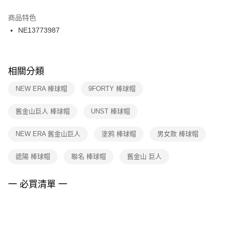
結帳頁面，進行簡訊認證並確認金額後，即可完成結帳。
２．訂單成立數日內，您將收到繳費通知簡訊。
商品特色
付款後門市自取
３．收到繳費通知簡訊後14天內，點擊此簡訊中的連結，可透過四大超商／
NE13773987
每筆NT$100，滿NT$1,500(含以上)免運費
ATM／網路銀行／等多元方式進行付款，方視為交易完成。
※ 請注意：結帳手續完成當下不需立刻繳費，但若您需要取消訂單，請聯絡
購買商品的店家。未經商家同意取消之訂單仍視為有效，需透過AFTEE先享
後付繳納相關費用。
※ 交易是否成功請以「AFTEE先享後付 」之結帳頁面顯示為準，若有關於
相關分類
是否繳費成功／繳費後需取消欲退款等相關疑問，請聯繫「AFTEE先享後付
客戶支援中心」
https://netprotections.freshdesk.com/support/home
NEW ERA 棒球帽
9FORTY 棒球帽
【注意事項】
舊金山巨人 棒球帽
UNST 棒球帽
１．透過由恩沛科技股份有限公司提供之「AFTEE先享後付」服務完成之交
易，需依本服務之必要範圍內提供個人資料，並將交易相關給付款項請求債
權轉讓予恩沛科技股份有限公司。
NEW ERA 舊金山巨人
塗鸦 棒球帽
男女款 棒球帽
２．關於個人資料處理事宜，請瀏覽以下網址：
https://aftee.tw/terms/#terms3
遮陽 棒球帽
聯名 棒球帽
舊金山 巨人
３．未成年的使用者請事先徵得法定代理人或監護人之同意方可使用
「AFTEE先享後付」，若未經同意申辦者引起之損失，本公司不負相關責
任。
一 必買清單 一
４．使用「AFTEE先享後付」時，將依據個別帳號之用戶狀況，依本公司即
時審查核予不同之上限額度；若仍有額度不足之情形，本公司將視審查結果
請求用戶進行身份認證。
５．嚴禁一人註冊多個帳號或使用他人資訊註冊。若發現惡意使用之情形，
恩沛科技股份有限公司將有權停止該用戶之使用額度並採取法律行動。