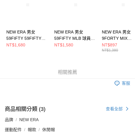
NEW ERA 男女
NEW ERA 男女
NEW ERA 男女
59FIFTY 59FIFTY
59FIFTY MLB 球員帽
9FORTY MIX
PACK - GARDEN 舊金
巨人 黑/ 橘
LEAGUE SCRIP
NT$1,680
NT$1,580
NT$897
NT$1,380
山巨人 松葉綠
NE70360951
城老鷹 深青
NE14889225
NE14700355
相關推薦
客服
商品相關分類 (3)
查看全部
品牌
NEW ERA
運動配件
帽款
休閒帽