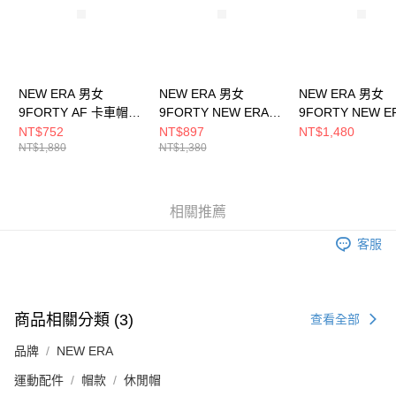
NEW ERA 男女
NEW ERA 男女
NEW ERA 男女
9FORTY AF 卡車帽
9FORTY NEW ERA
9FORTY NEW E
SYNOPTIC CHART
9FORTY NE 大地咖
TW NE14329736
NT$752
NT$897
NT$1,480
NT$1,880
NT$1,380
MAP NEW ERA
NE14499987
NE13774002
相關推薦
客服
商品相關分類 (3)
查看全部
品牌
NEW ERA
運動配件
帽款
休閒帽