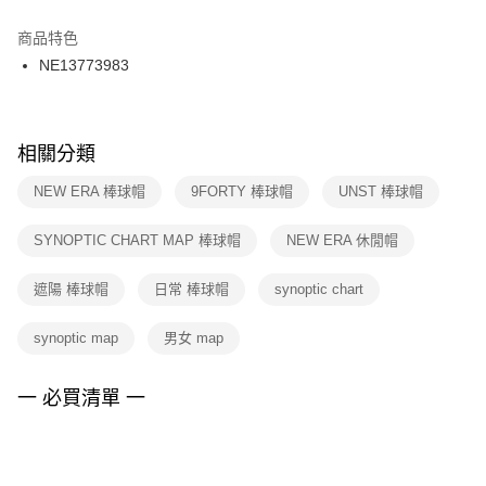
結帳頁面，進行簡訊認證並確認金額後，即可完成結帳。
２．訂單成立數日內，您將收到繳費通知簡訊。
商品特色
付款後門市自取
３．收到繳費通知簡訊後14天內，點擊此簡訊中的連結，可透過四大超商／
NE13773983
每筆NT$100，滿NT$1,500(含以上)免運費
ATM／網路銀行／等多元方式進行付款，方視為交易完成。
※ 請注意：結帳手續完成當下不需立刻繳費，但若您需要取消訂單，請聯絡
購買商品的店家。未經商家同意取消之訂單仍視為有效，需透過AFTEE先享
後付繳納相關費用。
※ 交易是否成功請以「AFTEE先享後付 」之結帳頁面顯示為準，若有關於
相關分類
是否繳費成功／繳費後需取消欲退款等相關疑問，請聯繫「AFTEE先享後付
客戶支援中心」
https://netprotections.freshdesk.com/support/home
NEW ERA 棒球帽
9FORTY 棒球帽
UNST 棒球帽
【注意事項】
SYNOPTIC CHART MAP 棒球帽
NEW ERA 休閒帽
１．透過由恩沛科技股份有限公司提供之「AFTEE先享後付」服務完成之交
易，需依本服務之必要範圍內提供個人資料，並將交易相關給付款項請求債
權轉讓予恩沛科技股份有限公司。
遮陽 棒球帽
日常 棒球帽
synoptic chart
２．關於個人資料處理事宜，請瀏覽以下網址：
https://aftee.tw/terms/#terms3
synoptic map
男女 map
３．未成年的使用者請事先徵得法定代理人或監護人之同意方可使用
「AFTEE先享後付」，若未經同意申辦者引起之損失，本公司不負相關責
任。
一 必買清單 一
４．使用「AFTEE先享後付」時，將依據個別帳號之用戶狀況，依本公司即
時審查核予不同之上限額度；若仍有額度不足之情形，本公司將視審查結果
請求用戶進行身份認證。
５．嚴禁一人註冊多個帳號或使用他人資訊註冊。若發現惡意使用之情形，
恩沛科技股份有限公司將有權停止該用戶之使用額度並採取法律行動。