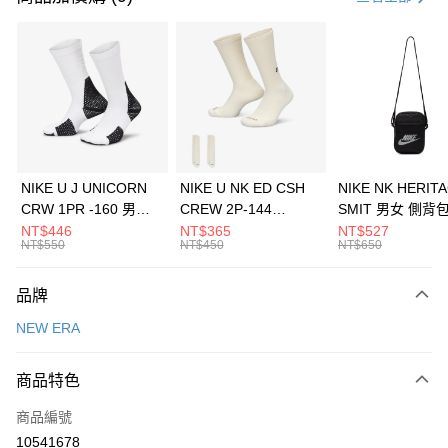
信用卡分期付款
3 期 0 利率 每期
NT$626
21家銀行
合作金庫商業銀行
第一商業銀行
LINE Pay
華南商業銀行
彰化商業銀行
Apple Pay
上海商業儲蓄銀行
台北富邦商業銀行
國泰世華商業銀行
兆豐國際商業銀行
悠遊付
臺灣中小企業銀行
台中商業銀行
NIKE U J UNICORN
NIKE U NK ED CSH
NIKE NK HERIT
匯豐（台灣）商業銀行
華泰商業銀行
CRW 1PR -160 男女
CREW 2P-144
SMIT 男女 側背
全盈+PAY
聯邦商業銀行
遠東國際商業銀行
中統襪 FZ3393100
EMBRDY 男女 短統襪
BA5871010
NT$446
NT$365
NT$527
元大商業銀行
永豐商業銀行
NT$550
NT$450
NT$650
AFTEE先享後付
FZ3073133
玉山商業銀行
星展（台灣）商業銀行
相關說明
台新國際商業銀行
中國信託商業銀行
品牌
【關於「AFTEE先享後付」】
台灣樂天信用卡公司
AFTEE先享後付是「在收到商品之後才付款」的支付方式。 讓您購物簡單
運送方式
NEW ERA
便利好安心！
１．簡單：不需註冊會員、不需綁卡、不需儲值。
7-11取貨(快速到店)
２．便利：只要手機號碼，簡訊認證，即可結帳。
商品特色
每筆NT$100，滿NT$1,500(含以上)免運費
３．安心：先確認商品／服務後，再付款。
商品編號
宅配
【「AFTEE先享後付」結帳流程】
１．於結帳方式選擇「AFTEE先享後付」後，將跳轉至「AFTEE先享後付」
10541678
每筆NT$100，滿NT$1,500(含以上)免運費