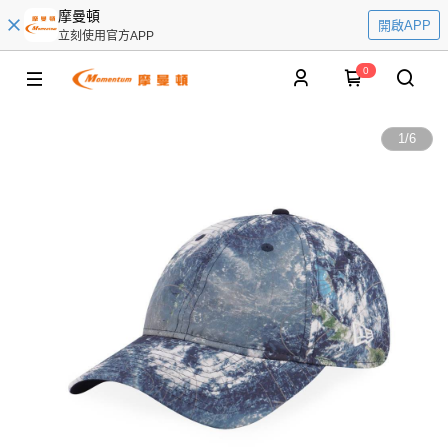
摩曼頓
開啟APP
立刻使用官方APP
0
1
/
6