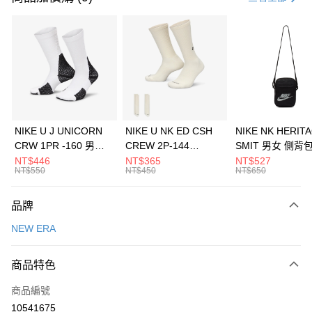
信用卡分期付款
3 期 0 利率 每期
NT$460
21家銀行
合作金庫商業銀行
第一商業銀行
LINE Pay
華南商業銀行
彰化商業銀行
Apple Pay
上海商業儲蓄銀行
台北富邦商業銀行
國泰世華商業銀行
兆豐國際商業銀行
悠遊付
臺灣中小企業銀行
台中商業銀行
NIKE U J UNICORN
NIKE U NK ED CSH
NIKE NK HERIT
匯豐（台灣）商業銀行
華泰商業銀行
CRW 1PR -160 男女
CREW 2P-144
SMIT 男女 側背
全盈+PAY
聯邦商業銀行
遠東國際商業銀行
中統襪 FZ3393100
EMBRDY 男女 短統襪
BA5871010
NT$446
NT$365
NT$527
元大商業銀行
永豐商業銀行
NT$550
NT$450
NT$650
AFTEE先享後付
FZ3073133
玉山商業銀行
星展（台灣）商業銀行
相關說明
台新國際商業銀行
中國信託商業銀行
品牌
【關於「AFTEE先享後付」】
台灣樂天信用卡公司
AFTEE先享後付是「在收到商品之後才付款」的支付方式。 讓您購物簡單
運送方式
NEW ERA
便利好安心！
１．簡單：不需註冊會員、不需綁卡、不需儲值。
7-11取貨(快速到店)
２．便利：只要手機號碼，簡訊認證，即可結帳。
商品特色
每筆NT$100，滿NT$1,500(含以上)免運費
３．安心：先確認商品／服務後，再付款。
商品編號
宅配
【「AFTEE先享後付」結帳流程】
１．於結帳方式選擇「AFTEE先享後付」後，將跳轉至「AFTEE先享後付」
10541675
每筆NT$100，滿NT$1,500(含以上)免運費