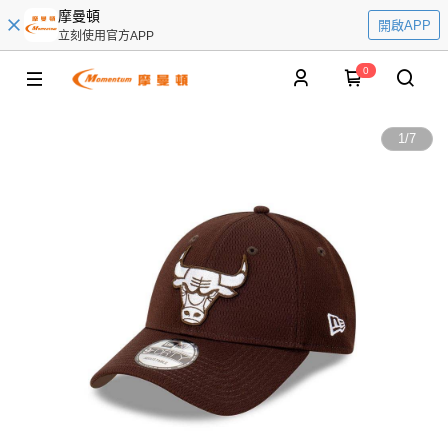
摩曼頓
開啟APP
立刻使用官方APP
0
1
/
7