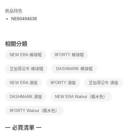
結帳頁面，進行簡訊認證並確認金額後，即可完成結帳。
２．訂單成立數日內，您將收到繳費通知簡訊。
商品特色
付款後門市自取
３．收到繳費通知簡訊後14天內，點擊此簡訊中的連結，可透過四大超商／
NE60494638
每筆NT$100，滿NT$1,500(含以上)免運費
ATM／網路銀行／等多元方式進行付款，方視為交易完成。
※ 請注意：結帳手續完成當下不需立刻繳費，但若您需要取消訂單，請聯絡
購買商品的店家。未經商家同意取消之訂單仍視為有效，需透過AFTEE先享
後付繳納相關費用。
※ 交易是否成功請以「AFTEE先享後付 」之結帳頁面顯示為準，若有關於
相關分類
是否繳費成功／繳費後需取消欲退款等相關疑問，請聯繫「AFTEE先享後付
客戶支援中心」
https://netprotections.freshdesk.com/support/home
NEW ERA 棒球帽
9FORTY 棒球帽
【注意事項】
芝加哥公牛 棒球帽
DASHMARK 棒球帽
１．透過由恩沛科技股份有限公司提供之「AFTEE先享後付」服務完成之交
易，需依本服務之必要範圍內提供個人資料，並將交易相關給付款項請求債
權轉讓予恩沛科技股份有限公司。
NEW ERA 澳版
9FORTY 澳版
芝加哥公牛 澳版
２．關於個人資料處理事宜，請瀏覽以下網址：
https://aftee.tw/terms/#terms3
DASHMARK 澳版
NEW ERA Walnut（楓木色）
３．未成年的使用者請事先徵得法定代理人或監護人之同意方可使用
「AFTEE先享後付」，若未經同意申辦者引起之損失，本公司不負相關責
任。
9FORTY Walnut（楓木色）
４．使用「AFTEE先享後付」時，將依據個別帳號之用戶狀況，依本公司即
時審查核予不同之上限額度；若仍有額度不足之情形，本公司將視審查結果
請求用戶進行身份認證。
一 必買清單 一
５．嚴禁一人註冊多個帳號或使用他人資訊註冊。若發現惡意使用之情形，
恩沛科技股份有限公司將有權停止該用戶之使用額度並採取法律行動。