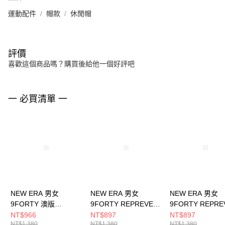
運動配件
帽款
休閒帽
評價
喜歡這個商品嗎？購買後給他一個好評吧
一 必買清單 一
NEW ERA 男女
NEW ERA 男女
NEW ERA 男女
9FORTY 澳版
9FORTY REPREVER
9FORTY REPRE
DASHMARK WALNUT
BLACK OAT 芝加哥公
2-TONE 芝加哥
NT$966
NT$897
NT$897
NT$1,380
NT$1,380
NT$1,380
拉斯維加斯突襲者
牛 黑 NE60588319
黑/石墨 NE60588