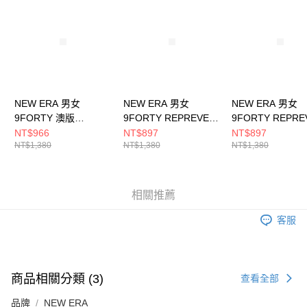
NEW ERA 男女
NEW ERA 男女
NEW ERA 男女
9FORTY 澳版
9FORTY REPREVER
9FORTY REPRE
DASHMARK WALNUT
BLACK OAT 芝加哥公
2-TONE 芝加哥
NT$966
NT$897
NT$897
NT$1,380
NT$1,380
NT$1,380
拉斯維加斯突襲者
牛 黑 NE60588319
黑/石墨 NE60588
NE60494635
相關推薦
客服
商品相關分類 (3)
查看全部
品牌
NEW ERA