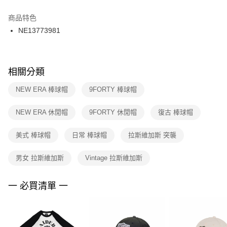
結帳頁面，進行簡訊認證並確認金額後，即可完成結帳。
２．訂單成立數日內，您將收到繳費通知簡訊。
商品特色
付款後門市自取
３．收到繳費通知簡訊後14天內，點擊此簡訊中的連結，可透過四大超商／
NE13773981
每筆NT$100，滿NT$1,500(含以上)免運費
ATM／網路銀行／等多元方式進行付款，方視為交易完成。
※ 請注意：結帳手續完成當下不需立刻繳費，但若您需要取消訂單，請聯絡
購買商品的店家。未經商家同意取消之訂單仍視為有效，需透過AFTEE先享
後付繳納相關費用。
※ 交易是否成功請以「AFTEE先享後付 」之結帳頁面顯示為準，若有關於
相關分類
是否繳費成功／繳費後需取消欲退款等相關疑問，請聯繫「AFTEE先享後付
客戶支援中心」
https://netprotections.freshdesk.com/support/home
NEW ERA 棒球帽
9FORTY 棒球帽
【注意事項】
NEW ERA 休閒帽
9FORTY 休閒帽
復古 棒球帽
１．透過由恩沛科技股份有限公司提供之「AFTEE先享後付」服務完成之交
易，需依本服務之必要範圍內提供個人資料，並將交易相關給付款項請求債
權轉讓予恩沛科技股份有限公司。
美式 棒球帽
日常 棒球帽
拉斯維加斯 突襲
２．關於個人資料處理事宜，請瀏覽以下網址：
https://aftee.tw/terms/#terms3
男女 拉斯維加斯
Vintage 拉斯維加斯
３．未成年的使用者請事先徵得法定代理人或監護人之同意方可使用
「AFTEE先享後付」，若未經同意申辦者引起之損失，本公司不負相關責
任。
一 必買清單 一
４．使用「AFTEE先享後付」時，將依據個別帳號之用戶狀況，依本公司即
時審查核予不同之上限額度；若仍有額度不足之情形，本公司將視審查結果
請求用戶進行身份認證。
５．嚴禁一人註冊多個帳號或使用他人資訊註冊。若發現惡意使用之情形，
恩沛科技股份有限公司將有權停止該用戶之使用額度並採取法律行動。