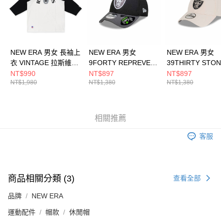
NEW ERA 男女 長袖上
NEW ERA 男女
NEW ERA 男女
衣 VINTAGE 拉斯維加
9FORTY REPREVER
39THIRTY STO
斯突襲者
2-TONE 拉斯維加斯突
GREY 拉斯維加
NT$990
NT$897
NT$897
NT$1,980
NT$1,380
NT$1,380
NE13774298
襲者 黑/石墨
者 石灰 NE60350
NE60588336
相關推薦
客服
商品相關分類 (3)
查看全部
品牌
NEW ERA
運動配件
帽款
休閒帽