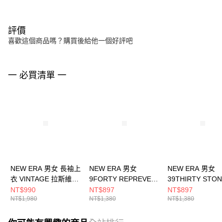
評價
喜歡這個商品嗎？購買後給他一個好評吧
一 必買清單 一
NEW ERA 男女 長袖上
NEW ERA 男女
NEW ERA 男女
衣 VINTAGE 拉斯維加
9FORTY REPREVER
39THIRTY STO
斯突襲者
2-TONE 拉斯維加斯突
GREY 拉斯維加
NT$990
NT$897
NT$897
NT$1,980
NT$1,380
NT$1,380
NE13774298
襲者 黑/石墨
者 石灰 NE60350
NE60588336