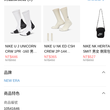
信用卡分期付款
3 期 0 利率 每期
NT$460
21家銀行
合作金庫商業銀行
第一商業銀行
LINE Pay
華南商業銀行
彰化商業銀行
Apple Pay
上海商業儲蓄銀行
台北富邦商業銀行
國泰世華商業銀行
兆豐國際商業銀行
悠遊付
臺灣中小企業銀行
台中商業銀行
NIKE U J UNICORN
NIKE U NK ED CSH
NIKE NK HERIT
匯豐（台灣）商業銀行
華泰商業銀行
CRW 1PR -160 男女
CREW 2P-144
SMIT 男女 側背
全盈+PAY
聯邦商業銀行
遠東國際商業銀行
中統襪 FZ3393100
EMBRDY 男女 短統襪
BA5871010
NT$446
NT$365
NT$527
元大商業銀行
永豐商業銀行
NT$550
NT$450
NT$650
AFTEE先享後付
FZ3073133
玉山商業銀行
星展（台灣）商業銀行
相關說明
台新國際商業銀行
中國信託商業銀行
品牌
【關於「AFTEE先享後付」】
台灣樂天信用卡公司
AFTEE先享後付是「在收到商品之後才付款」的支付方式。 讓您購物簡單
運送方式
NEW ERA
便利好安心！
１．簡單：不需註冊會員、不需綁卡、不需儲值。
7-11取貨(快速到店)
２．便利：只要手機號碼，簡訊認證，即可結帳。
商品特色
每筆NT$100，滿NT$1,500(含以上)免運費
３．安心：先確認商品／服務後，再付款。
商品編號
宅配
【「AFTEE先享後付」結帳流程】
１．於結帳方式選擇「AFTEE先享後付」後，將跳轉至「AFTEE先享後付」
10541646
每筆NT$100，滿NT$1,500(含以上)免運費