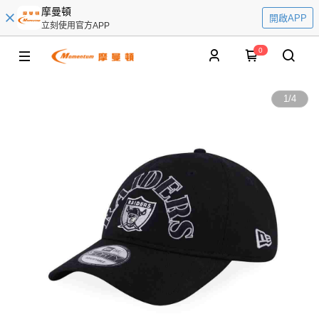
摩曼頓
開啟APP
立刻使用官方APP
0
1
/
4