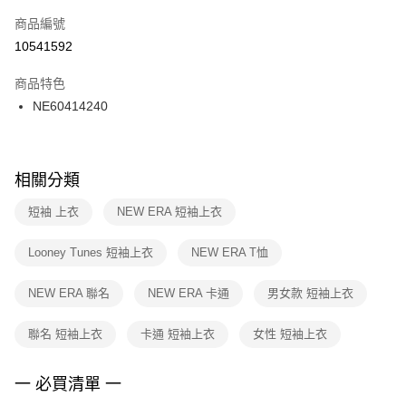
商品編號
宅配
【「AFTEE先享後付」結帳流程】
１．於結帳方式選擇「AFTEE先享後付」後，將跳轉至「AFTEE先享後付」
10541592
每筆NT$100，滿NT$1,500(含以上)免運費
結帳頁面，進行簡訊認證並確認金額後，即可完成結帳。
２．訂單成立數日內，您將收到繳費通知簡訊。
商品特色
付款後門市自取
３．收到繳費通知簡訊後14天內，點擊此簡訊中的連結，可透過四大超商／
NE60414240
每筆NT$100，滿NT$1,500(含以上)免運費
ATM／網路銀行／等多元方式進行付款，方視為交易完成。
※ 請注意：結帳手續完成當下不需立刻繳費，但若您需要取消訂單，請聯絡
購買商品的店家。未經商家同意取消之訂單仍視為有效，需透過AFTEE先享
後付繳納相關費用。
※ 交易是否成功請以「AFTEE先享後付 」之結帳頁面顯示為準，若有關於
相關分類
是否繳費成功／繳費後需取消欲退款等相關疑問，請聯繫「AFTEE先享後付
客戶支援中心」
https://netprotections.freshdesk.com/support/home
短袖 上衣
NEW ERA 短袖上衣
【注意事項】
Looney Tunes 短袖上衣
NEW ERA T恤
１．透過由恩沛科技股份有限公司提供之「AFTEE先享後付」服務完成之交
易，需依本服務之必要範圍內提供個人資料，並將交易相關給付款項請求債
權轉讓予恩沛科技股份有限公司。
NEW ERA 聯名
NEW ERA 卡通
男女款 短袖上衣
２．關於個人資料處理事宜，請瀏覽以下網址：
https://aftee.tw/terms/#terms3
聯名 短袖上衣
卡通 短袖上衣
女性 短袖上衣
３．未成年的使用者請事先徵得法定代理人或監護人之同意方可使用
「AFTEE先享後付」，若未經同意申辦者引起之損失，本公司不負相關責
任。
一 必買清單 一
４．使用「AFTEE先享後付」時，將依據個別帳號之用戶狀況，依本公司即
時審查核予不同之上限額度；若仍有額度不足之情形，本公司將視審查結果