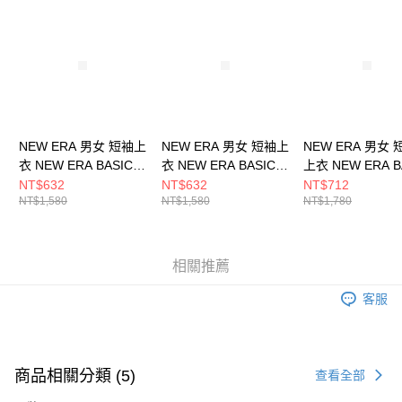
請求用戶進行身份認證。
５．嚴禁一人註冊多個帳號或使用他人資訊註冊。若發現惡意使用之情形，
恩沛科技股份有限公司將有權停止該用戶之使用額度並採取法律行動。
NEW ERA 男女 短袖上
NEW ERA 男女 短袖上
NEW ERA 男女
衣 NEW ERA BASIC
衣 NEW ERA BASIC
上衣 NEW ERA B
NEW ERA
NEW ERA
NEW ERA
NT$632
NT$632
NT$712
NT$1,580
NT$1,580
NT$1,780
NE14148872
NE14148873
NE14326569
相關推薦
客服
商品相關分類 (5)
查看全部