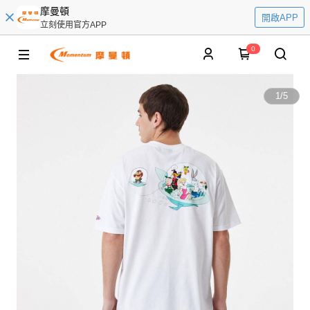
摩曼頓
開啟APP
立刻使用官方APP
0
1
/
5