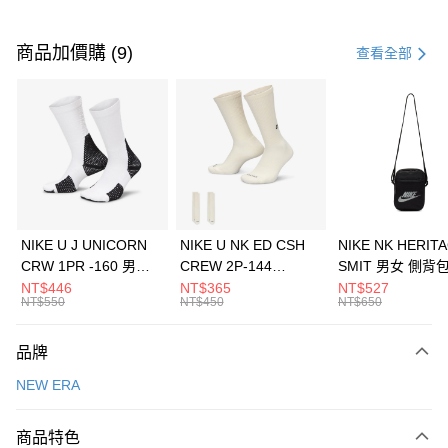
付款方式
信用卡一次付款
商品加價購 (9)
查看全部
信用卡分期付款
3 期 0 利率 每期
NT$526
21家銀行
合作金庫商業銀行
第一商業銀行
LINE Pay
華南商業銀行
彰化商業銀行
Apple Pay
上海商業儲蓄銀行
台北富邦商業銀行
國泰世華商業銀行
兆豐國際商業銀行
悠遊付
臺灣中小企業銀行
台中商業銀行
NIKE U J UNICORN
NIKE U NK ED CSH
NIKE NK HERIT
匯豐（台灣）商業銀行
華泰商業銀行
CRW 1PR -160 男女
CREW 2P-144
SMIT 男女 側背
全盈+PAY
聯邦商業銀行
遠東國際商業銀行
中統襪 FZ3393100
EMBRDY 男女 短統襪
BA5871010
NT$446
NT$365
NT$527
元大商業銀行
永豐商業銀行
NT$550
NT$450
NT$650
AFTEE先享後付
FZ3073133
玉山商業銀行
星展（台灣）商業銀行
相關說明
台新國際商業銀行
中國信託商業銀行
品牌
【關於「AFTEE先享後付」】
台灣樂天信用卡公司
AFTEE先享後付是「在收到商品之後才付款」的支付方式。 讓您購物簡單
運送方式
NEW ERA
便利好安心！
１．簡單：不需註冊會員、不需綁卡、不需儲值。
7-11取貨(快速到店)
２．便利：只要手機號碼，簡訊認證，即可結帳。
商品特色
每筆NT$100，滿NT$1,500(含以上)免運費
３．安心：先確認商品／服務後，再付款。