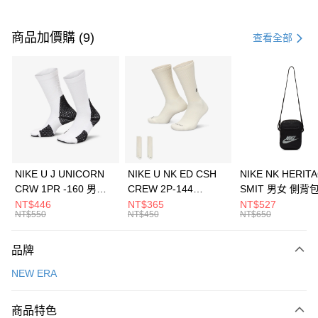
付款方式
信用卡一次付款
商品加價購 (9)
查看全部
信用卡分期付款
3 期 0 利率 每期
NT$493
21家銀行
合作金庫商業銀行
第一商業銀行
LINE Pay
華南商業銀行
彰化商業銀行
Apple Pay
上海商業儲蓄銀行
台北富邦商業銀行
國泰世華商業銀行
兆豐國際商業銀行
悠遊付
臺灣中小企業銀行
台中商業銀行
NIKE U J UNICORN
NIKE U NK ED CSH
NIKE NK HERIT
匯豐（台灣）商業銀行
華泰商業銀行
CRW 1PR -160 男女
CREW 2P-144
SMIT 男女 側背
全盈+PAY
聯邦商業銀行
遠東國際商業銀行
中統襪 FZ3393100
EMBRDY 男女 短統襪
BA5871010
NT$446
NT$365
NT$527
元大商業銀行
永豐商業銀行
NT$550
NT$450
NT$650
AFTEE先享後付
FZ3073133
玉山商業銀行
星展（台灣）商業銀行
相關說明
台新國際商業銀行
中國信託商業銀行
品牌
【關於「AFTEE先享後付」】
台灣樂天信用卡公司
AFTEE先享後付是「在收到商品之後才付款」的支付方式。 讓您購物簡單
運送方式
NEW ERA
便利好安心！
１．簡單：不需註冊會員、不需綁卡、不需儲值。
7-11取貨(快速到店)
２．便利：只要手機號碼，簡訊認證，即可結帳。
商品特色
每筆NT$100，滿NT$1,500(含以上)免運費
３．安心：先確認商品／服務後，再付款。