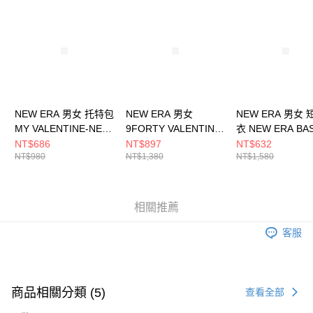
請求用戶進行身份認證。
５．嚴禁一人註冊多個帳號或使用他人資訊註冊。若發現惡意使用之情形，
恩沛科技股份有限公司將有權停止該用戶之使用額度並採取法律行動。
NEW ERA 男女 托特包
NEW ERA 男女
NEW ERA 男女
MY VALENTINE-NE
9FORTY VALENTINE
衣 NEW ERA BA
SCRIPT NEW ERA
DAY NE NE14499954
NEW ERA
NT$686
NT$897
NT$632
NT$980
NT$1,380
NT$1,580
NE14148796
NE14148873
相關推薦
客服
商品相關分類 (5)
查看全部