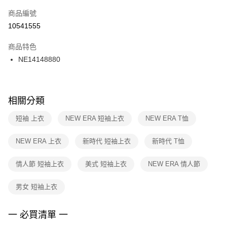
商品編號
宅配
【「AFTEE先享後付」結帳流程】
１．於結帳方式選擇「AFTEE先享後付」後，將跳轉至「AFTEE先享後付」
10541555
每筆NT$100，滿NT$1,500(含以上)免運費
結帳頁面，進行簡訊認證並確認金額後，即可完成結帳。
２．訂單成立數日內，您將收到繳費通知簡訊。
商品特色
付款後門市自取
３．收到繳費通知簡訊後14天內，點擊此簡訊中的連結，可透過四大超商／
NE14148880
每筆NT$100，滿NT$1,500(含以上)免運費
ATM／網路銀行／等多元方式進行付款，方視為交易完成。
※ 請注意：結帳手續完成當下不需立刻繳費，但若您需要取消訂單，請聯絡
購買商品的店家。未經商家同意取消之訂單仍視為有效，需透過AFTEE先享
後付繳納相關費用。
※ 交易是否成功請以「AFTEE先享後付 」之結帳頁面顯示為準，若有關於
相關分類
是否繳費成功／繳費後需取消欲退款等相關疑問，請聯繫「AFTEE先享後付
客戶支援中心」
https://netprotections.freshdesk.com/support/home
短袖 上衣
NEW ERA 短袖上衣
NEW ERA T恤
【注意事項】
NEW ERA 上衣
新時代 短袖上衣
新時代 T恤
１．透過由恩沛科技股份有限公司提供之「AFTEE先享後付」服務完成之交
易，需依本服務之必要範圍內提供個人資料，並將交易相關給付款項請求債
權轉讓予恩沛科技股份有限公司。
情人節 短袖上衣
美式 短袖上衣
NEW ERA 情人節
２．關於個人資料處理事宜，請瀏覽以下網址：
https://aftee.tw/terms/#terms3
男女 短袖上衣
３．未成年的使用者請事先徵得法定代理人或監護人之同意方可使用
「AFTEE先享後付」，若未經同意申辦者引起之損失，本公司不負相關責
任。
一 必買清單 一
４．使用「AFTEE先享後付」時，將依據個別帳號之用戶狀況，依本公司即
時審查核予不同之上限額度；若仍有額度不足之情形，本公司將視審查結果