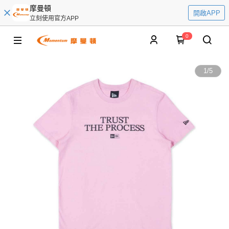
摩曼頓
開啟APP
立刻使用官方APP
0
1
/
5