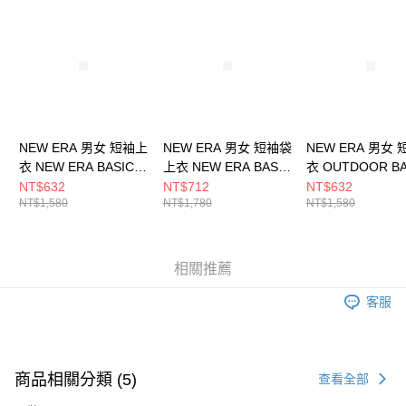
請求用戶進行身份認證。
５．嚴禁一人註冊多個帳號或使用他人資訊註冊。若發現惡意使用之情形，
恩沛科技股份有限公司將有權停止該用戶之使用額度並採取法律行動。
NEW ERA 男女 短袖上
NEW ERA 男女 短袖袋
NEW ERA 男女
衣 NEW ERA BASIC
上衣 NEW ERA BASIC
衣 OUTDOOR BA
NEW ERA
NEW ERA
LOGO NEW ERA
NT$632
NT$712
NT$632
NT$1,580
NT$1,780
NT$1,580
NE14148873
NE14326569
NE13774232
相關推薦
客服
商品相關分類 (5)
查看全部