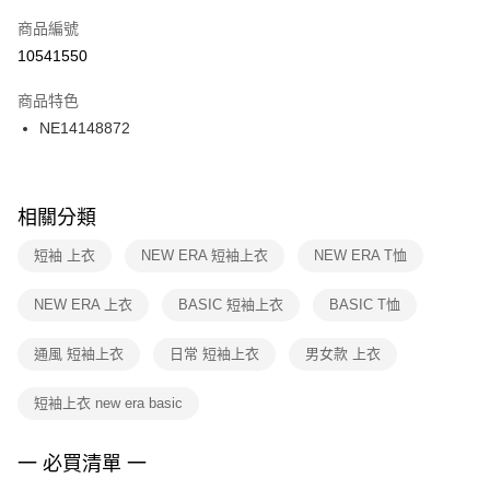
商品編號
宅配
【「AFTEE先享後付」結帳流程】
１．於結帳方式選擇「AFTEE先享後付」後，將跳轉至「AFTEE先享後付」
10541550
每筆NT$100，滿NT$1,500(含以上)免運費
結帳頁面，進行簡訊認證並確認金額後，即可完成結帳。
２．訂單成立數日內，您將收到繳費通知簡訊。
商品特色
付款後門市自取
３．收到繳費通知簡訊後14天內，點擊此簡訊中的連結，可透過四大超商／
NE14148872
每筆NT$100，滿NT$1,500(含以上)免運費
ATM／網路銀行／等多元方式進行付款，方視為交易完成。
※ 請注意：結帳手續完成當下不需立刻繳費，但若您需要取消訂單，請聯絡
購買商品的店家。未經商家同意取消之訂單仍視為有效，需透過AFTEE先享
後付繳納相關費用。
※ 交易是否成功請以「AFTEE先享後付 」之結帳頁面顯示為準，若有關於
相關分類
是否繳費成功／繳費後需取消欲退款等相關疑問，請聯繫「AFTEE先享後付
客戶支援中心」
https://netprotections.freshdesk.com/support/home
短袖 上衣
NEW ERA 短袖上衣
NEW ERA T恤
【注意事項】
NEW ERA 上衣
BASIC 短袖上衣
BASIC T恤
１．透過由恩沛科技股份有限公司提供之「AFTEE先享後付」服務完成之交
易，需依本服務之必要範圍內提供個人資料，並將交易相關給付款項請求債
權轉讓予恩沛科技股份有限公司。
通風 短袖上衣
日常 短袖上衣
男女款 上衣
２．關於個人資料處理事宜，請瀏覽以下網址：
https://aftee.tw/terms/#terms3
短袖上衣 new era basic
３．未成年的使用者請事先徵得法定代理人或監護人之同意方可使用
「AFTEE先享後付」，若未經同意申辦者引起之損失，本公司不負相關責
任。
一 必買清單 一
４．使用「AFTEE先享後付」時，將依據個別帳號之用戶狀況，依本公司即
時審查核予不同之上限額度；若仍有額度不足之情形，本公司將視審查結果