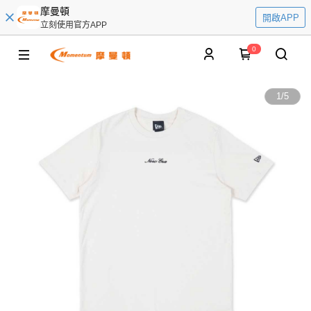
摩曼頓
開啟APP
立刻使用官方APP
0
1
/
5