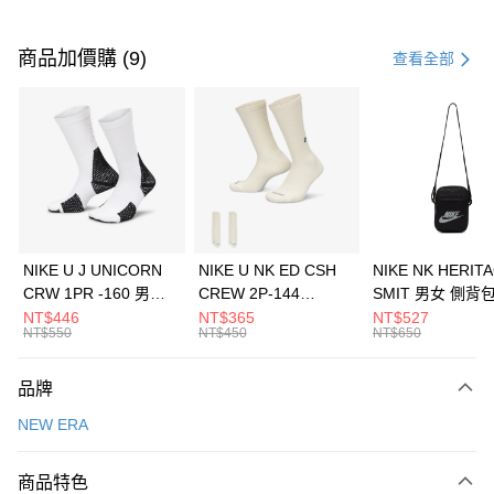
付款方式
信用卡一次付款
商品加價購 (9)
查看全部
信用卡分期付款
3 期 0 利率 每期
NT$526
21家銀行
合作金庫商業銀行
第一商業銀行
LINE Pay
華南商業銀行
彰化商業銀行
Apple Pay
上海商業儲蓄銀行
台北富邦商業銀行
國泰世華商業銀行
兆豐國際商業銀行
悠遊付
臺灣中小企業銀行
台中商業銀行
NIKE U J UNICORN
NIKE U NK ED CSH
NIKE NK HERIT
匯豐（台灣）商業銀行
華泰商業銀行
CRW 1PR -160 男女
CREW 2P-144
SMIT 男女 側背
全盈+PAY
聯邦商業銀行
遠東國際商業銀行
中統襪 FZ3393100
EMBRDY 男女 短統襪
BA5871010
NT$446
NT$365
NT$527
元大商業銀行
永豐商業銀行
NT$550
NT$450
NT$650
AFTEE先享後付
FZ3073133
玉山商業銀行
星展（台灣）商業銀行
相關說明
台新國際商業銀行
中國信託商業銀行
品牌
【關於「AFTEE先享後付」】
台灣樂天信用卡公司
AFTEE先享後付是「在收到商品之後才付款」的支付方式。 讓您購物簡單
運送方式
NEW ERA
便利好安心！
１．簡單：不需註冊會員、不需綁卡、不需儲值。
7-11取貨(快速到店)
２．便利：只要手機號碼，簡訊認證，即可結帳。
商品特色
每筆NT$100，滿NT$1,500(含以上)免運費
３．安心：先確認商品／服務後，再付款。